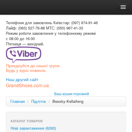
Головна
Телефони для замовлень
Київстар: (097) 974-91-46
Доставка и оплата
Лайф: (063) 527-76-88
МТС: (050) 967-41-33
Режим роботи
замовлення у телефонному режимі
Как заказать
с 08:00 до 16:00
П'ятниця — вихідний.
Контакти
Таблиця розмірів
Приєднуйся до нашої групи.
Вхід для покупця
Будь у курсі новинок.
УКР
Наш другий сайт
GrandShoes.com.ua
УКР
Ваш кошик порожній
РОС
Главная
/
Підліток
/
Bessky-Kellaifeng
КАТАЛОГ ТОВАРОВ
Нові завантаження (6293)