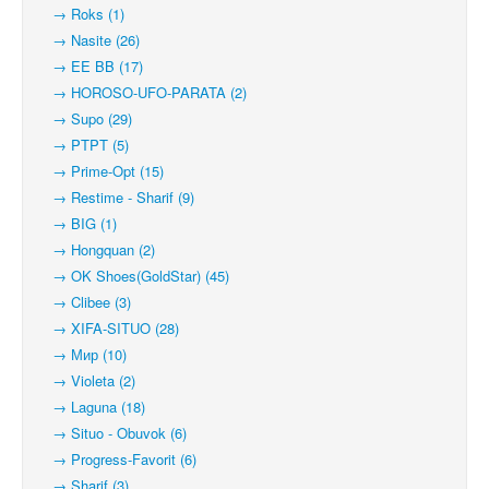
→ Roks (1)
→ Nasite (26)
→ EE BB (17)
→ HOROSO-UFO-PARATA (2)
→ Supo (29)
→ PTPT (5)
→ Prime-Opt (15)
→ Restime - Sharif (9)
→ BIG (1)
→ Hongquan (2)
→ OK Shoes(GoldStar) (45)
→ Clibee (3)
→ XIFA-SITUO (28)
→ Мир (10)
→ Violeta (2)
→ Laguna (18)
→ Situo - Obuvok (6)
→ Progress-Favorit (6)
→ Sharif (3)