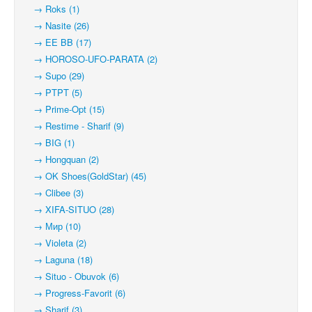
→ Roks (1)
→ Nasite (26)
→ EE BB (17)
→ HOROSO-UFO-PARATA (2)
→ Supo (29)
→ PTPT (5)
→ Prime-Opt (15)
→ Restime - Sharif (9)
→ BIG (1)
→ Hongquan (2)
→ OK Shoes(GoldStar) (45)
→ Clibee (3)
→ XIFA-SITUO (28)
→ Мир (10)
→ Violeta (2)
→ Laguna (18)
→ Situo - Obuvok (6)
→ Progress-Favorit (6)
→ Sharif (3)