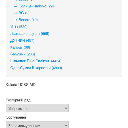
→ Солнце-Kimbo-o (29)
→ BG (2)
→ Bonote (10)
Уггі (1530)
Львівське взуття (695)
ДУТИКИ (457)
Калоші (68)
Бабушки (206)
Шльопок.Піна-Силікон. (4454)
Одяг Сумки Шкарпетки (4809)
Kulada-UCSS-MD
Розмірний ряд
Сортування