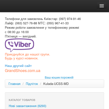
Головна
Телефони для замовлень
Київстар: (097) 974-91-46
Доставка и оплата
Лайф: (063) 527-76-88
МТС: (050) 967-41-33
Режим роботи
замовлення у телефонному режимі
Как заказать
с 08:00 до 16:00
П'ятниця — вихідний.
Контакти
Таблиця розмірів
Приєднуйся до нашої групи.
Вхід для покупця
Будь у курсі новинок.
УКР
Наш другий сайт
GrandShoes.com.ua
УКР
Ваш кошик порожній
РОС
Главная
/
Підліток
/
Kulada-UCSS-MD
КАТАЛОГ ТОВАРОВ
Нові завантаження (6293)