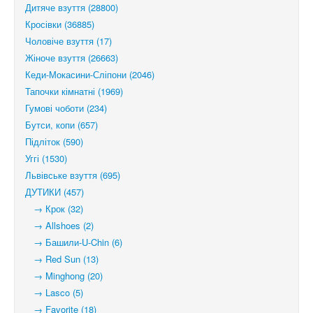
Дитяче взуття (28800)
Кросівки (36885)
Чоловіче взуття (17)
Жіноче взуття (26663)
Кеди-Мокасини-Сліпони (2046)
Тапочки кімнатні (1969)
Гумові чоботи (234)
Бутси, копи (657)
Підліток (590)
Уггі (1530)
Львівське взуття (695)
ДУТИКИ (457)
→ Крок (32)
→ Allshoes (2)
→ Башили-U-Chin (6)
→ Red Sun (13)
→ Minghong (20)
→ Lasco (5)
→ Favorite (18)