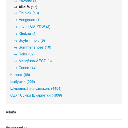
→ Favorite (1)
→ Ailaifa
(17)
→ Obuvok (10)
→ Hongquan (1)
→ Love-L&M-ZDW (3)
→ Kindzer (2)
→ Soylu - Inblu (9)
→ Summer shoes (10)
→ Roks (32)
→ Mengfuna-AESD (8)
→ Canoa (14)
Калоші (68)
Бабушки (206)
Шльопок.Піна-Силікон. (4454)
Одяг Сумки Шкарпетки (4809)
Ailaifa
Розмірний ряд