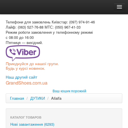
Головна
Телефони для замовлень
Київстар: (097) 974-91-46
Доставка и оплата
Лайф: (063) 527-76-88
МТС: (050) 967-41-33
Режим роботи
замовлення у телефонному режимі
Как заказать
с 08:00 до 16:00
П'ятниця — вихідний.
Контакти
Таблиця розмірів
Приєднуйся до нашої групи.
Вхід для покупця
Будь у курсі новинок.
УКР
Наш другий сайт
GrandShoes.com.ua
УКР
Ваш кошик порожній
РОС
Главная
/
ДУТИКИ
/
Ailaifa
КАТАЛОГ ТОВАРОВ
Нові завантаження (6293)