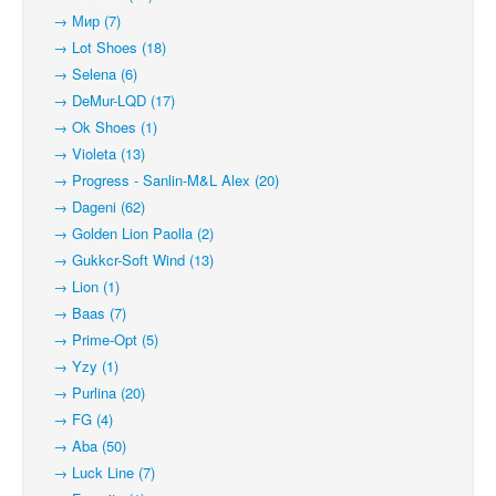
→ Мир (7)
→ Lot Shoes (18)
→ Selena (6)
→ DeMur-LQD (17)
→ Ok Shoes (1)
→ Violeta (13)
→ Progress - Sanlin-M&L Alex (20)
→ Dageni (62)
→ Golden Lion Paolla (2)
→ Gukkcr-Soft Wind (13)
→ Lion (1)
→ Baas (7)
→ Prime-Opt (5)
→ Yzy (1)
→ Purlina (20)
→ FG (4)
→ Aba (50)
→ Luck Line (7)