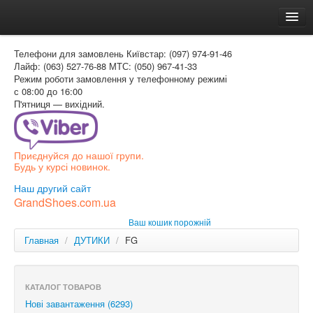
Головна
Телефони для замовлень
Київстар: (097) 974-91-46
Доставка и оплата
Лайф: (063) 527-76-88
МТС: (050) 967-41-33
Режим роботи
замовлення у телефонному режимі
Как заказать
с 08:00 до 16:00
П'ятниця — вихідний.
Контакти
Таблиця розмірів
Приєднуйся до нашої групи.
Вхід для покупця
Будь у курсі новинок.
УКР
Наш другий сайт
GrandShoes.com.ua
УКР
Ваш кошик порожній
РОС
Главная
/
ДУТИКИ
/
FG
КАТАЛОГ ТОВАРОВ
Нові завантаження (6293)