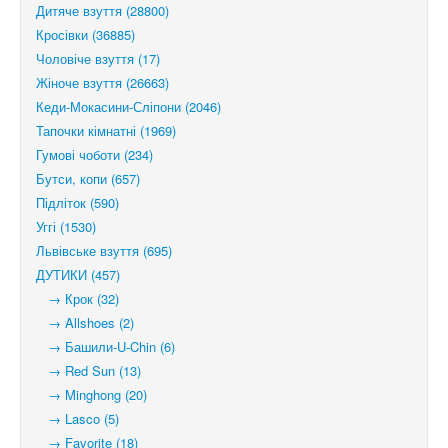
Дитяче взуття (28800)
Кросівки (36885)
Чоловіче взуття (17)
Жіноче взуття (26663)
Кеди-Мокасини-Сліпони (2046)
Тапочки кімнатні (1969)
Гумові чоботи (234)
Бутси, копи (657)
Підліток (590)
Уггі (1530)
Львівське взуття (695)
ДУТИКИ (457)
→ Крок (32)
→ Allshoes (2)
→ Башили-U-Chin (6)
→ Red Sun (13)
→ Minghong (20)
→ Lasco (5)
→ Favorite (18)