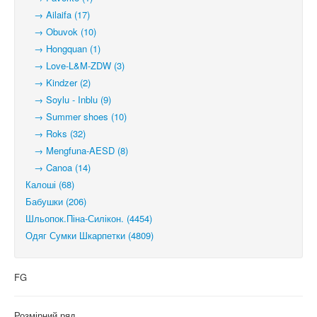
→ Ailaifa (17)
→ Obuvok (10)
→ Hongquan (1)
→ Love-L&M-ZDW (3)
→ Kindzer (2)
→ Soylu - Inblu (9)
→ Summer shoes (10)
→ Roks (32)
→ Mengfuna-AESD (8)
→ Canoa (14)
Калоші (68)
Бабушки (206)
Шльопок.Піна-Силікон. (4454)
Одяг Сумки Шкарпетки (4809)
FG
Розмірний ряд