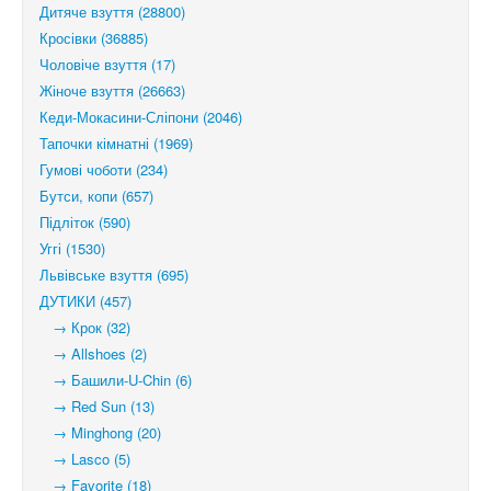
Дитяче взуття (28800)
Кросівки (36885)
Чоловіче взуття (17)
Жіноче взуття (26663)
Кеди-Мокасини-Сліпони (2046)
Тапочки кімнатні (1969)
Гумові чоботи (234)
Бутси, копи (657)
Підліток (590)
Уггі (1530)
Львівське взуття (695)
ДУТИКИ (457)
→ Крок (32)
→ Allshoes (2)
→ Башили-U-Chin (6)
→ Red Sun (13)
→ Minghong (20)
→ Lasco (5)
→ Favorite (18)