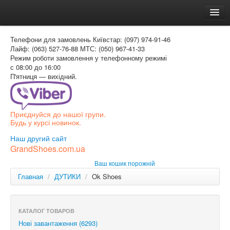
Головна
Телефони для замовлень
Київстар: (097) 974-91-46
Доставка и оплата
Лайф: (063) 527-76-88
МТС: (050) 967-41-33
Режим роботи
замовлення у телефонному режимі
Как заказать
с 08:00 до 16:00
П'ятниця — вихідний.
Контакти
Таблиця розмірів
Приєднуйся до нашої групи.
Вхід для покупця
Будь у курсі новинок.
УКР
Наш другий сайт
GrandShoes.com.ua
УКР
Ваш кошик порожній
РОС
Главная
/
ДУТИКИ
/
Ok Shoes
КАТАЛОГ ТОВАРОВ
Нові завантаження (6293)