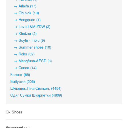
→ Ailaifa (17)
→ Obuvok (10)
→ Hongquan (1)
→ Love-L&M-ZDW (3)
→ Kindzer (2)
→ Soylu - Inblu (9)
→ Summer shoes (10)
→ Roks (32)
→ Mengfuna-AESD (8)
→ Canoa (14)
Калоші (68)
Бабушки (206)
Шльопок.Піна-Силікон. (4454)
Одяг Сумки Шкарпетки (4809)
Ok Shoes
Розмірний ряд