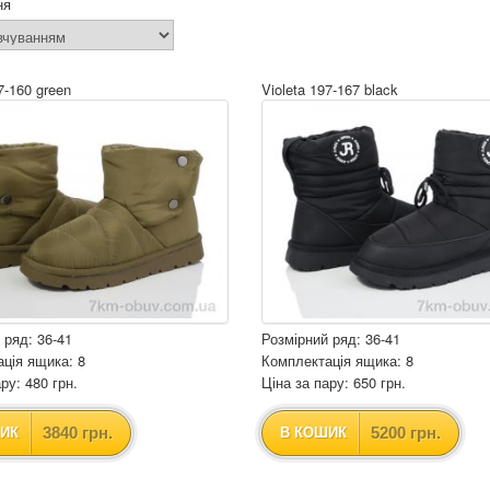
ня
7-160 green
Violeta 197-167 black
 ряд: 36-41
Розмірний ряд: 36-41
ція ящика: 8
Комплектація ящика: 8
ру: 480 грн.
Ціна за пару: 650 грн.
3840 грн.
5200 грн.
ИК
В КОШИК