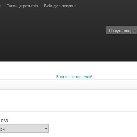
и
Таблиця розмірів
Вхід для покупця
Ваш кошик порожній
 ряд