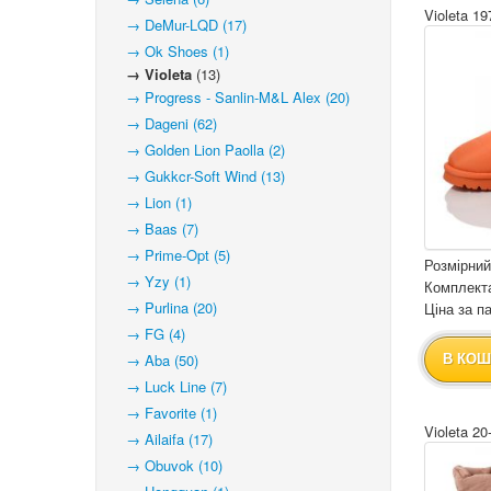
Violeta 19
→ DeMur-LQD (17)
→ Ok Shoes (1)
→ Violeta
(13)
→ Progress - Sanlin-M&L Alex (20)
→ Dageni (62)
→ Golden Lion Paolla (2)
→ Gukkcr-Soft Wind (13)
→ Lion (1)
→ Baas (7)
→ Prime-Opt (5)
Розмірний
→ Yzy (1)
Комплекта
→ Purlina (20)
Ціна за па
→ FG (4)
→ Aba (50)
В КОШ
→ Luck Line (7)
→ Favorite (1)
Violeta 20
→ Ailaifa (17)
→ Obuvok (10)