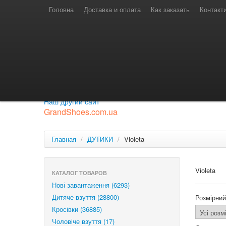
Телефони для замовлень
Київстар: (097) 974-91-46
Головна
Доставка и оплата
Как заказать
Контакт
Лайф: (063) 527-76-88
МТС: (050) 967-41-33
Режим роботи
замовлення у телефонному режимі
с 08:00 до 16:00
П'ятниця — вихідний.
Приєднуйся до нашої групи.
Будь у курсі новинок.
Наш другий сайт
GrandShoes.com.ua
Главная
/
ДУТИКИ
/
Violeta
Violeta
КАТАЛОГ ТОВАРОВ
Нові завантаження (6293)
Дитяче взуття (28800)
Розмірний
Кросівки (36885)
Чоловіче взуття (17)