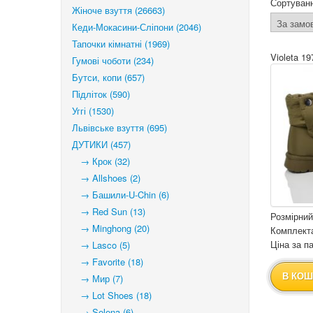
Сортуван
Жіноче взуття (26663)
Кеди-Мокасини-Сліпони (2046)
Тапочки кімнатні (1969)
Violeta 19
Гумові чоботи (234)
Бутси, копи (657)
Підліток (590)
Уггі (1530)
Львівське взуття (695)
ДУТИКИ (457)
→ Крок (32)
→ Allshoes (2)
→ Башили-U-Chin (6)
→ Red Sun (13)
Розмірний
→ Minghong (20)
Комплекта
Ціна за па
→ Lasco (5)
→ Favorite (18)
В КОШ
→ Мир (7)
→ Lot Shoes (18)
→ Selena (6)