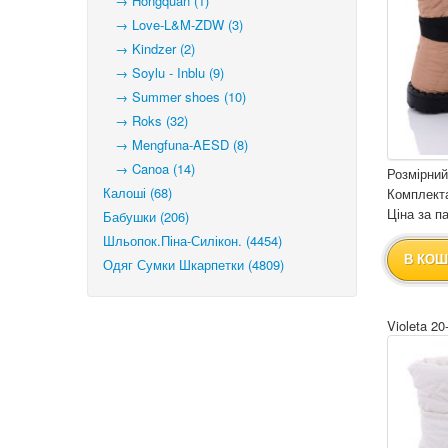
→ Hongquan (1)
→ Love-L&M-ZDW (3)
→ Kindzer (2)
→ Soylu - Inblu (9)
→ Summer shoes (10)
→ Roks (32)
→ Mengfuna-AESD (8)
→ Canoa (14)
Розмірний
Калоші (68)
Комплекта
Ціна за па
Бабушки (206)
Шльопок.Піна-Силікон. (4454)
В КОШ
Одяг Сумки Шкарпетки (4809)
Violeta 20