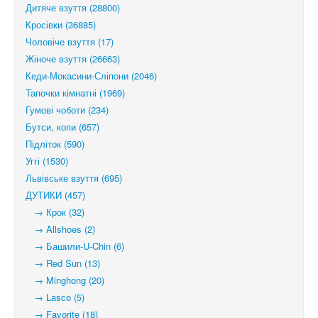
Дитяче взуття (28800)
Кросівки (36885)
Чоловіче взуття (17)
Жіноче взуття (26663)
Кеди-Мокасини-Сліпони (2046)
Тапочки кімнатні (1969)
Гумові чоботи (234)
Бутси, копи (657)
Підліток (590)
Уггі (1530)
Львівське взуття (695)
ДУТИКИ (457)
→ Крок (32)
→ Allshoes (2)
→ Башили-U-Chin (6)
→ Red Sun (13)
→ Minghong (20)
→ Lasco (5)
→ Favorite (18)