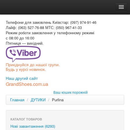
Головна
Телефони для замовлень
Київстар: (097) 974-91-46
Доставка и оплата
Лайф: (063) 527-76-88
МТС: (050) 967-41-33
Режим роботи
замовлення у телефонному режимі
Как заказать
с 08:00 до 16:00
П'ятниця — вихідний.
Контакти
Таблиця розмірів
Приєднуйся до нашої групи.
Вхід для покупця
Будь у курсі новинок.
УКР
Наш другий сайт
GrandShoes.com.ua
УКР
Ваш кошик порожній
РОС
Главная
/
ДУТИКИ
/
Purlina
КАТАЛОГ ТОВАРОВ
Нові завантаження (6293)