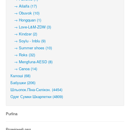
→ Ailaifa (17)
→ Obuvok (10)
→ Hongquan (1)
→ Love-L&M-ZDW (3)
→ Kindzer (2)
→ Soylu - Inblu (9)
→ Summer shoes (10)
→ Roks (32)
→ Mengfuna-AESD (8)
→ Canoa (14)
Калоші (68)
Бабушки (206)
Шльопок.Піна-Силікон. (4454)
Одяг Сумки Шкарпетки (4809)
Purlina
Розмірний ряд