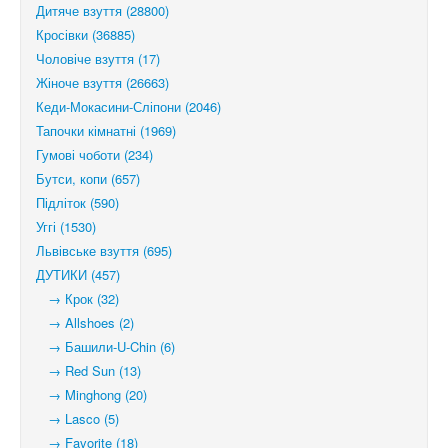
Дитяче взуття (28800)
Кросівки (36885)
Чоловіче взуття (17)
Жіноче взуття (26663)
Кеди-Мокасини-Сліпони (2046)
Тапочки кімнатні (1969)
Гумові чоботи (234)
Бутси, копи (657)
Підліток (590)
Уггі (1530)
Львівське взуття (695)
ДУТИКИ (457)
→ Крок (32)
→ Allshoes (2)
→ Башили-U-Chin (6)
→ Red Sun (13)
→ Minghong (20)
→ Lasco (5)
→ Favorite (18)