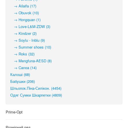
→ Ailaifa (17)
→ Obuvok (10)
→ Hongquan (1)
→ Love-L&M-ZDW (3)
→ Kindzer (2)
→ Soylu - Inblu (9)
→ Summer shoes (10)
→ Roks (32)
→ Mengfuna-AESD (8)
→ Canoa (14)
Калоші (68)
Бабушки (206)
Шльопок.Піна-Силікон. (4454)
Одяг Сумки Шкарпетки (4809)
Prime-Opt
Розмірний ряд