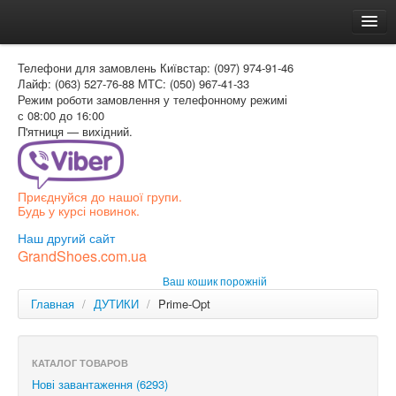
Головна
Телефони для замовлень
Київстар: (097) 974-91-46
Доставка и оплата
Лайф: (063) 527-76-88
МТС: (050) 967-41-33
Режим роботи
замовлення у телефонному режимі
Как заказать
с 08:00 до 16:00
П'ятниця — вихідний.
Контакти
Таблиця розмірів
Приєднуйся до нашої групи.
Вхід для покупця
Будь у курсі новинок.
УКР
Наш другий сайт
GrandShoes.com.ua
УКР
Ваш кошик порожній
РОС
Главная
/
ДУТИКИ
/
Prime-Opt
КАТАЛОГ ТОВАРОВ
Нові завантаження (6293)