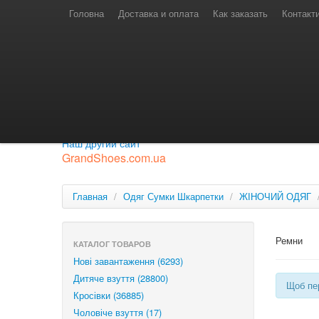
Телефони для замовлень
Київстар: (097) 974-91-46
Головна
Доставка и оплата
Как заказать
Контакт
Лайф: (063) 527-76-88
МТС: (050) 967-41-33
Режим роботи
замовлення у телефонному режимі
с 08:00 до 16:00
П'ятниця — вихідний.
Приєднуйся до нашої групи.
Будь у курсі новинок.
Наш другий сайт
GrandShoes.com.ua
Главная
/
Одяг Сумки Шкарпетки
/
ЖІНОЧИЙ ОДЯГ
Ремни
КАТАЛОГ ТОВАРОВ
Нові завантаження (6293)
Дитяче взуття (28800)
Щоб пер
Кросівки (36885)
Чоловіче взуття (17)