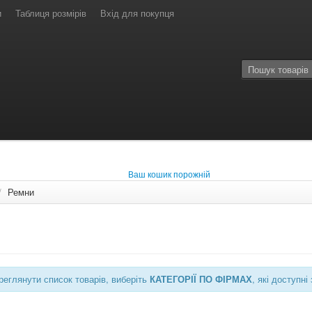
и
Таблиця розмірів
Вхід для покупця
Ваш кошик порожній
/
Ремни
еглянути список товарів, виберіть
КАТЕГОРІЇ ПО ФІРМАХ
, які доступ