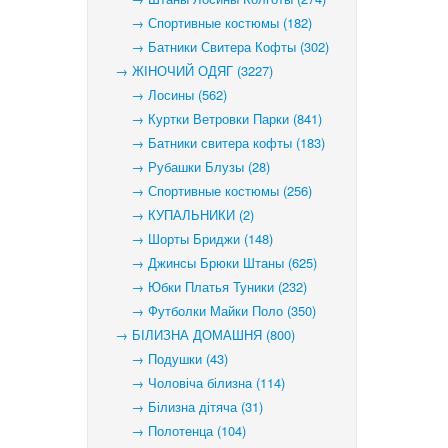
→ Спортивные костюмы (182)
→ Батники Свитера Кофты (302)
→ ЖІНОЧИЙ ОДЯГ (3227)
→ Лосины (562)
→ Куртки Ветровки Парки (841)
→ Батники свитера кофты (183)
→ Рубашки Блузы (28)
→ Спортивные костюмы (256)
→ КУПАЛЬНИКИ (2)
→ Шорты Бриджи (148)
→ Джинсы Брюки Штаны (625)
→ Юбки Платья Туники (232)
→ Футболки Майки Поло (350)
→ БІЛИЗНА ДОМАШНЯ (800)
→ Подушки (43)
→ Чоловіча білизна (114)
→ Білизна дітяча (31)
→ Полотенца (104)