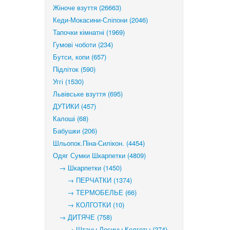
Жіноче взуття (26663)
Кеди-Мокасини-Сліпони (2046)
Тапочки кімнатні (1969)
Гумові чоботи (234)
Бутси, копи (657)
Підліток (590)
Уггі (1530)
Львівське взуття (695)
ДУТИКИ (457)
Калоші (68)
Бабушки (206)
Шльопок.Піна-Силікон. (4454)
Одяг Сумки Шкарпетки (4809)
→ Шкарпетки (1450)
→ ПЕРЧАТКИ (1374)
→ ТЕРМОБЕЛЬЕ (66)
→ КОЛГОТКИ (10)
→ ДИТЯЧЕ (758)
→ Штаны Лосины Колготы (274)