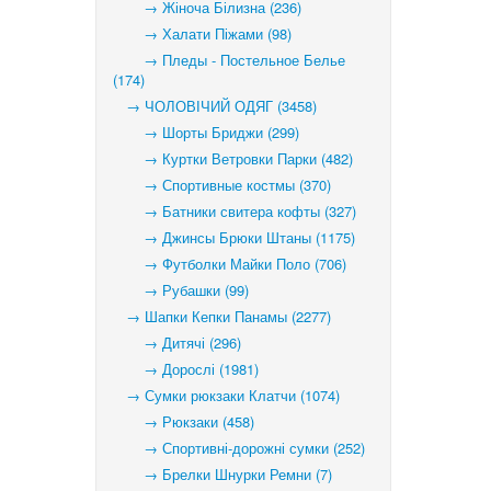
→ Жіноча Білизна (236)
→ Халати Піжами (98)
→ Пледы - Постельное Белье
(174)
→ ЧОЛОВІЧИЙ ОДЯГ (3458)
→ Шорты Бриджи (299)
→ Куртки Ветровки Парки (482)
→ Спортивные костмы (370)
→ Батники свитера кофты (327)
→ Джинсы Брюки Штаны (1175)
→ Футболки Майки Поло (706)
→ Рубашки (99)
→ Шапки Кепки Панамы (2277)
→ Дитячі (296)
→ Дорослі (1981)
→ Сумки рюкзаки Клатчи (1074)
→ Рюкзаки (458)
→ Спортивні-дорожні сумки (252)
→ Брелки Шнурки Ремни (7)