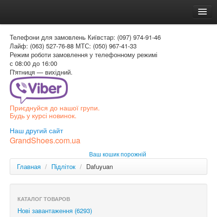
Головна
Телефони для замовлень
Київстар: (097) 974-91-46
Доставка и оплата
Лайф: (063) 527-76-88
МТС: (050) 967-41-33
Режим роботи
замовлення у телефонному режимі
Как заказать
с 08:00 до 16:00
П'ятниця — вихідний.
Контакти
Таблиця розмірів
Приєднуйся до нашої групи.
Вхід для покупця
Будь у курсі новинок.
УКР
Наш другий сайт
GrandShoes.com.ua
УКР
Ваш кошик порожній
РОС
Главная
/
Підліток
/
Dafuyuan
КАТАЛОГ ТОВАРОВ
Нові завантаження (6293)