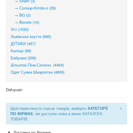
→ Sharif (3)
→ Солнце-Kimbo-o (29)
→ BG (2)
→ Bonote (10)
Уггі (1530)
Львівське взуття (695)
ДУТИКИ (457)
Калоші (68)
Бабушки (206)
Шльопок.Піна-Силікон. (4454)
Одяг Сумки Шкарпетки (4809)
Dafuyuan
×
Щоб переглянути список товарів, виберіть
КАТЕГОРІЇ
ПО ФІРМАХ
, які доступні зліва в меню КАТАЛОГА
ТОВАРІВ.
Доставка по Украине