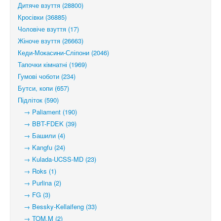
Дитяче взуття (28800)
Кросівки (36885)
Чоловіче взуття (17)
Жіноче взуття (26663)
Кеди-Мокасини-Сліпони (2046)
Тапочки кімнатні (1969)
Гумові чоботи (234)
Бутси, копи (657)
Підліток (590)
→ Paliament (190)
→ BBT-FDEK (39)
→ Башили (4)
→ Kangfu (24)
→ Kulada-UCSS-MD (23)
→ Roks (1)
→ Purlina (2)
→ FG (3)
→ Bessky-Kellaifeng (33)
→ TOM.M (2)