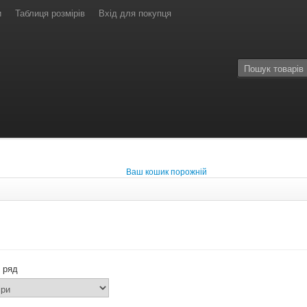
и
Таблиця розмірів
Вхід для покупця
Ваш кошик порожній
 ряд