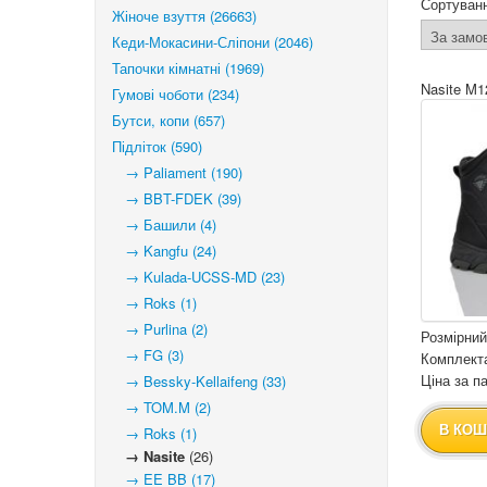
Сортуван
Жіноче взуття (26663)
Кеди-Мокасини-Сліпони (2046)
Тапочки кімнатні (1969)
Nasite M
Гумові чоботи (234)
Бутси, копи (657)
Підліток (590)
→ Paliament (190)
→ BBT-FDEK (39)
→ Башили (4)
→ Kangfu (24)
→ Kulada-UCSS-MD (23)
→ Roks (1)
→ Purlina (2)
Розмірний
→ FG (3)
Комплекта
Ціна за па
→ Bessky-Kellaifeng (33)
→ TOM.M (2)
В КОШ
→ Roks (1)
→ Nasite
(26)
→ EE BB (17)