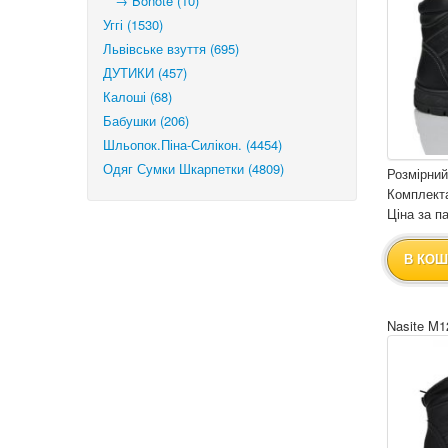
→ Bonote (10)
Уггі (1530)
Львівське взуття (695)
ДУТИКИ (457)
Калоші (68)
Бабушки (206)
Шльопок.Піна-Силікон. (4454)
Одяг Сумки Шкарпетки (4809)
Розмірний
Комплекта
Ціна за па
В КОШ
Nasite M