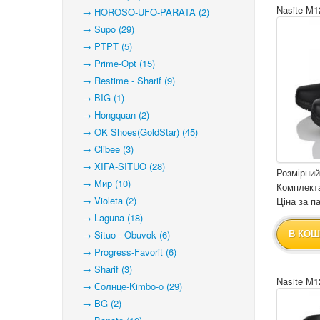
Nasite M
→ HOROSO-UFO-PARATA (2)
→ Supo (29)
→ PTPT (5)
→ Prime-Opt (15)
→ Restime - Sharif (9)
→ BIG (1)
→ Hongquan (2)
→ OK Shoes(GoldStar) (45)
→ Clibee (3)
→ XIFA-SITUO (28)
Розмірний
→ Мир (10)
Комплекта
→ Violeta (2)
Ціна за па
→ Laguna (18)
→ Situo - Obuvok (6)
В КОШ
→ Progress-Favorit (6)
→ Sharif (3)
Nasite M
→ Солнце-Kimbo-o (29)
→ BG (2)