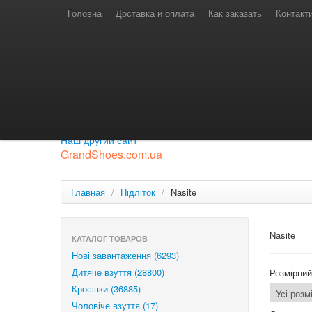
Телефони для замовлень
Київстар: (097) 974-91-46
Головна
Доставка и оплата
Как заказать
Контакт
Лайф: (063) 527-76-88
МТС: (050) 967-41-33
Режим роботи
замовлення у телефонному режимі
с 08:00 до 16:00
П'ятниця — вихідний.
Приєднуйся до нашої групи.
Будь у курсі новинок.
Наш другий сайт
GrandShoes.com.ua
Главная
/
Підліток
/
Nasite
Nasite
КАТАЛОГ ТОВАРОВ
Нові завантаження (6293)
Дитяче взуття (28800)
Розмірний
Кросівки (36885)
Чоловіче взуття (17)