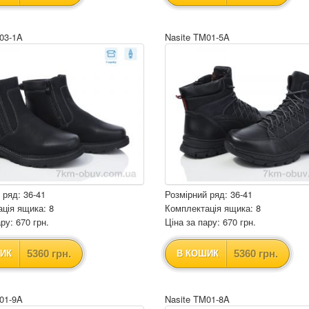
03-1A
Nasite TM01-5A
 ряд: 36-41
Розмірний ряд: 36-41
ція ящика: 8
Комплектація ящика: 8
ру: 670 грн.
Ціна за пару: 670 грн.
5360 грн.
5360 грн.
ИК
В КОШИК
01-9A
Nasite TM01-8A