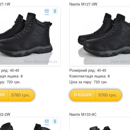
127-1W
Nasite M127-3W
 ряд: 40-45
Розмірний ряд: 40-45
ція ящика: 8
Комплектація ящика: 8
ру: 720 грн.
Ціна за пару: 720 грн.
5760 грн.
5760 грн.
ИК
В КОШИК
122-2W
Nasite M133-9C