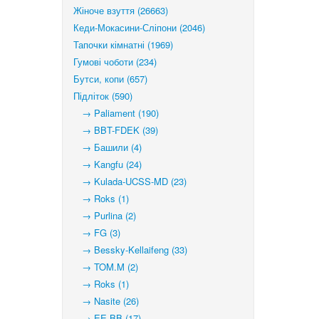
Жіноче взуття (26663)
Кеди-Мокасини-Сліпони (2046)
Тапочки кімнатні (1969)
Гумові чоботи (234)
Бутси, копи (657)
Підліток (590)
→ Paliament (190)
→ BBT-FDEK (39)
→ Башили (4)
→ Kangfu (24)
→ Kulada-UCSS-MD (23)
→ Roks (1)
→ Purlina (2)
→ FG (3)
→ Bessky-Kellaifeng (33)
→ TOM.M (2)
→ Roks (1)
→ Nasite (26)
→ EE BB (17)