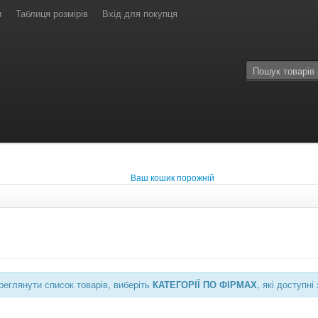
и
Таблиця розмірів
Вхід для покупця
Ваш кошик порожній
еглянути список товарів, виберіть
КАТЕГОРІЇ ПО ФІРМАХ
, які доступ