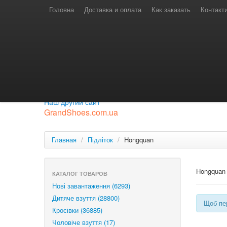
Телефони для замовлень
Київстар: (097) 974-91-46
Головна
Доставка и оплата
Как заказать
Контакт
Лайф: (063) 527-76-88
МТС: (050) 967-41-33
Режим роботи
замовлення у телефонному режимі
с 08:00 до 16:00
П'ятниця — вихідний.
Приєднуйся до нашої групи.
Будь у курсі новинок.
Наш другий сайт
GrandShoes.com.ua
Главная
/
Підліток
/
Hongquan
Hongquan
КАТАЛОГ ТОВАРОВ
Нові завантаження (6293)
Дитяче взуття (28800)
Щоб пер
Кросівки (36885)
Чоловіче взуття (17)