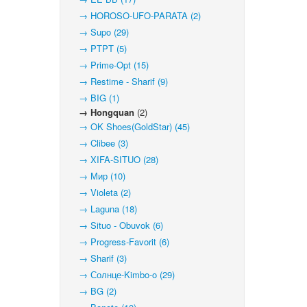
→ HOROSO-UFO-PARATA (2)
→ Supo (29)
→ PTPT (5)
→ Prime-Opt (15)
→ Restime - Sharif (9)
→ BIG (1)
→ Hongquan
(2)
→ OK Shoes(GoldStar) (45)
→ Clibee (3)
→ XIFA-SITUO (28)
→ Мир (10)
→ Violeta (2)
→ Laguna (18)
→ Situo - Obuvok (6)
→ Progress-Favorit (6)
→ Sharif (3)
→ Солнце-Kimbo-o (29)
→ BG (2)