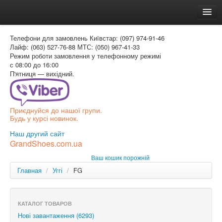
Головна
Телефони для замовлень
Київстар: (097) 974-91-46
Доставка и оплата
Лайф: (063) 527-76-88
МТС: (050) 967-41-33
Режим роботи
замовлення у телефонному режимі
Как заказать
с 08:00 до 16:00
П'ятниця — вихідний.
Контакти
Таблиця розмірів
Приєднуйся до нашої групи.
Вхід для покупця
Будь у курсі новинок.
УКР
Наш другий сайт
GrandShoes.com.ua
УКР
Ваш кошик порожній
РОС
Главная
/
Уггі
/
FG
КАТАЛОГ ТОВАРОВ
Нові завантаження (6293)