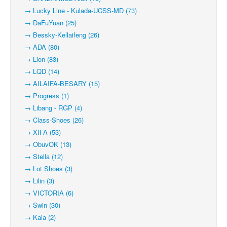
→ Lucky Line - Kulada-UCSS-MD (73)
→ DaFuYuan (25)
→ Bessky-Kellaifeng (26)
→ ADA (80)
→ Lion (83)
→ LQD (14)
→ AILAIFA-BESARY (15)
→ Progress (1)
→ Libang - RGP (4)
→ Class-Shoes (26)
→ XIFA (53)
→ ObuvOK (13)
→ Stella (12)
→ Lot Shoes (3)
→ Lilin (3)
→ VICTORIA (6)
→ Swin (30)
→ Kaia (2)