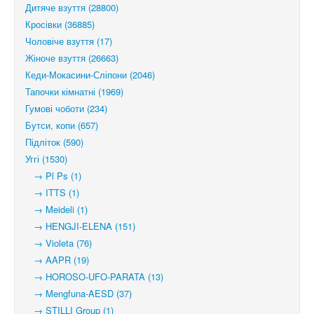
Дитяче взуття (28800)
Кросівки (36885)
Чоловіче взуття (17)
Жіноче взуття (26663)
Кеди-Мокасини-Сліпони (2046)
Тапочки кімнатні (1969)
Гумові чоботи (234)
Бутси, копи (657)
Підліток (590)
Уггі (1530)
→ Pl Ps (1)
→ ITTS (1)
→ Meideli (1)
→ HENGJI-ELENA (151)
→ Violeta (76)
→ AAPR (19)
→ HOROSO-UFO-PARATA (13)
→ Mengfuna-AESD (37)
→ STILLI Group (1)