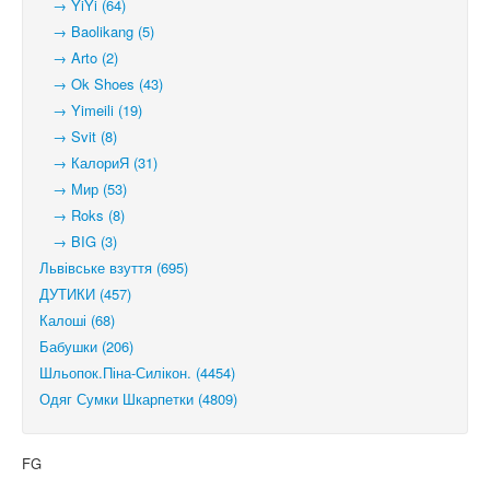
→ YiYi (64)
→ Baolikang (5)
→ Arto (2)
→ Ok Shoes (43)
→ Yimeili (19)
→ Svit (8)
→ КалориЯ (31)
→ Мир (53)
→ Roks (8)
→ BIG (3)
Львівське взуття (695)
ДУТИКИ (457)
Калоші (68)
Бабушки (206)
Шльопок.Піна-Силікон. (4454)
Одяг Сумки Шкарпетки (4809)
FG