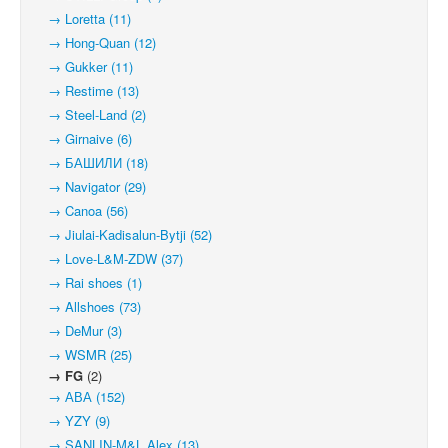
→ Loretta (11)
→ Hong-Quan (12)
→ Gukker (11)
→ Restime (13)
→ Steel-Land (2)
→ Girnaive (6)
→ БАШИЛИ (18)
→ Navigator (29)
→ Canoa (56)
→ Jiulai-Kadisalun-Bytji (52)
→ Love-L&M-ZDW (37)
→ Rai shoes (1)
→ Allshoes (73)
→ DeMur (3)
→ WSMR (25)
→ FG
(2)
→ АВА (152)
→ YZY (9)
→ SANLIN-M&L Alex (13)