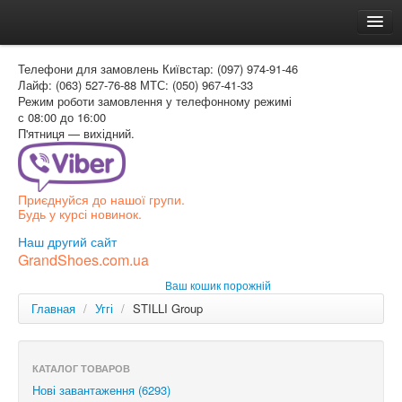
Головна
Телефони для замовлень
Київстар: (097) 974-91-46
Доставка и оплата
Лайф: (063) 527-76-88
МТС: (050) 967-41-33
Режим роботи
замовлення у телефонному режимі
Как заказать
с 08:00 до 16:00
П'ятниця — вихідний.
Контакти
Таблиця розмірів
Приєднуйся до нашої групи.
Вхід для покупця
Будь у курсі новинок.
УКР
Наш другий сайт
GrandShoes.com.ua
УКР
Ваш кошик порожній
РОС
Главная
/
Уггі
/
STILLI Group
КАТАЛОГ ТОВАРОВ
Нові завантаження (6293)