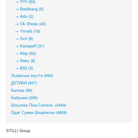
→ YiYi (64)
→ Baolikang (5)
→ Arto (2)
→ Ok Shoes (43)
→ Yimeili (19)
→ Svit (8)
→ КалориЯ (31)
→ Мир (53)
→ Roks (8)
→ BIG (3)
Львівське взуття (695)
ДУТИКИ (457)
Калоші (68)
Бабушки (206)
Шльопок.Піна-Силікон. (4454)
Одяг Сумки Шкарпетки (4809)
STILLI Group