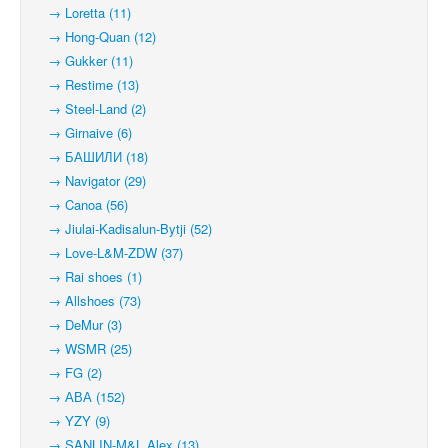
→ Loretta (11)
→ Hong-Quan (12)
→ Gukker (11)
→ Restime (13)
→ Steel-Land (2)
→ Girnaive (6)
→ БАШИЛИ (18)
→ Navigator (29)
→ Canoa (56)
→ Jiulai-Kadisalun-Bytji (52)
→ Love-L&M-ZDW (37)
→ Rai shoes (1)
→ Allshoes (73)
→ DeMur (3)
→ WSMR (25)
→ FG (2)
→ АВА (152)
→ YZY (9)
→ SANLIN-M&L Alex (13)