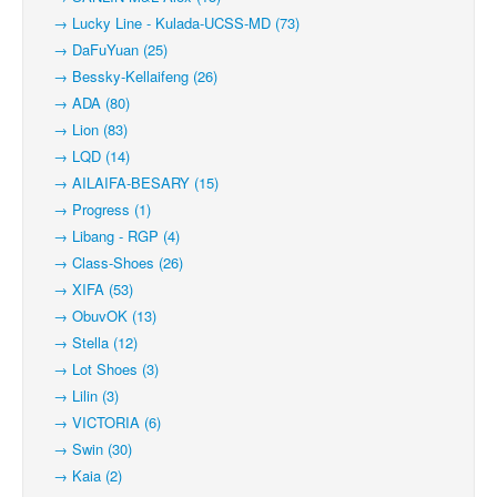
→ Lucky Line - Kulada-UCSS-MD (73)
→ DaFuYuan (25)
→ Bessky-Kellaifeng (26)
→ ADA (80)
→ Lion (83)
→ LQD (14)
→ AILAIFA-BESARY (15)
→ Progress (1)
→ Libang - RGP (4)
→ Class-Shoes (26)
→ XIFA (53)
→ ObuvOK (13)
→ Stella (12)
→ Lot Shoes (3)
→ Lilin (3)
→ VICTORIA (6)
→ Swin (30)
→ Kaia (2)