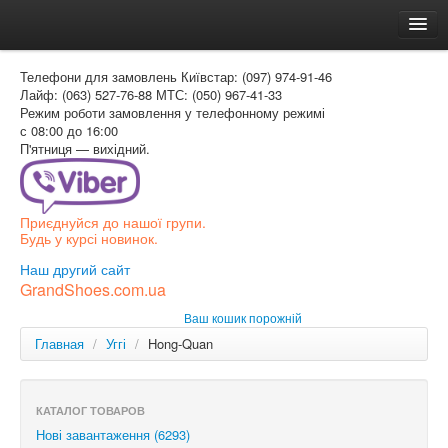
Головна
Телефони для замовлень
Київстар: (097) 974-91-46
Доставка и оплата
Лайф: (063) 527-76-88
МТС: (050) 967-41-33
Режим роботи
замовлення у телефонному режимі
Как заказать
с 08:00 до 16:00
П'ятниця — вихідний.
Контакти
Таблиця розмірів
Приєднуйся до нашої групи.
Вхід для покупця
Будь у курсі новинок.
УКР
Наш другий сайт
GrandShoes.com.ua
УКР
Ваш кошик порожній
РОС
Главная
/
Уггі
/
Hong-Quan
КАТАЛОГ ТОВАРОВ
Нові завантаження (6293)