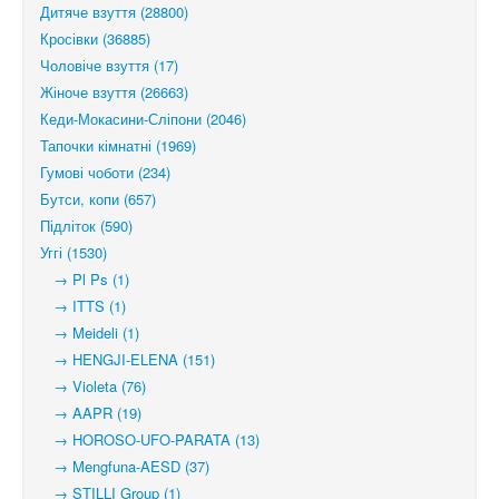
Дитяче взуття (28800)
Кросівки (36885)
Чоловіче взуття (17)
Жіноче взуття (26663)
Кеди-Мокасини-Сліпони (2046)
Тапочки кімнатні (1969)
Гумові чоботи (234)
Бутси, копи (657)
Підліток (590)
Уггі (1530)
→ Pl Ps (1)
→ ITTS (1)
→ Meideli (1)
→ HENGJI-ELENA (151)
→ Violeta (76)
→ AAPR (19)
→ HOROSO-UFO-PARATA (13)
→ Mengfuna-AESD (37)
→ STILLI Group (1)