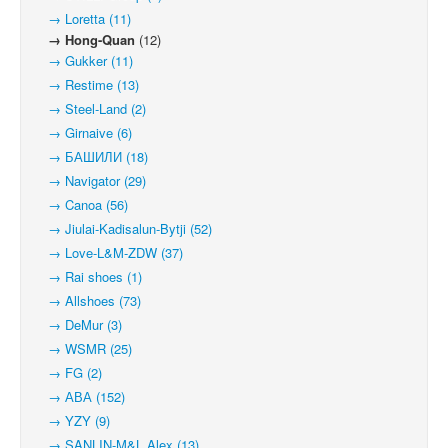
→ Loretta (11)
→ Hong-Quan
(12)
→ Gukker (11)
→ Restime (13)
→ Steel-Land (2)
→ Girnaive (6)
→ БАШИЛИ (18)
→ Navigator (29)
→ Canoa (56)
→ Jiulai-Kadisalun-Bytji (52)
→ Love-L&M-ZDW (37)
→ Rai shoes (1)
→ Allshoes (73)
→ DeMur (3)
→ WSMR (25)
→ FG (2)
→ АВА (152)
→ YZY (9)
→ SANLIN-M&L Alex (13)