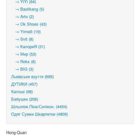
→ YiYi (64)
→ Baolikang (5)
→ Arto (2)
→ Ok Shoes (43)
→ Yimeili (19)
→ Svit (8)
→ КалориЯ (31)
→ Мир (53)
→ Roks (8)
→ BIG (3)
Львівське взуття (695)
ДУТИКИ (457)
Калоші (68)
Бабушки (206)
Шльопок.Піна-Силікон. (4454)
Одяг Сумки Шкарпетки (4809)
Hong-Quan