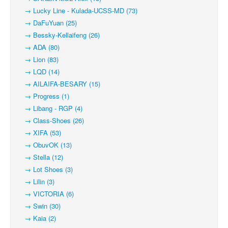
→ Lucky Line - Kulada-UCSS-MD (73)
→ DaFuYuan (25)
→ Bessky-Kellaifeng (26)
→ ADA (80)
→ Lion (83)
→ LQD (14)
→ AILAIFA-BESARY (15)
→ Progress (1)
→ Libang - RGP (4)
→ Class-Shoes (26)
→ XIFA (53)
→ ObuvOK (13)
→ Stella (12)
→ Lot Shoes (3)
→ Lilin (3)
→ VICTORIA (6)
→ Swin (30)
→ Kaia (2)