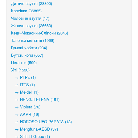
Дитяче взуття (28800)
Кросівки (36885)
Чоловіче взуття (17)
Жіноче взуття (26663)
Кеди-Мокасини-Сліпони (2046)
Тапочки кімнатні (1969)
Гумові чоботи (234)
Бутси, копи (657)
Підліток (590)
Уггі (1530)
→ Pl Ps (1)
→ ITTS (1)
→ Meideli (1)
→ HENGJI-ELENA (151)
→ Violeta (76)
→ AAPR (19)
→ HOROSO-UFO-PARATA (13)
→ Mengfuna-AESD (37)
→ STILLI Group (1)