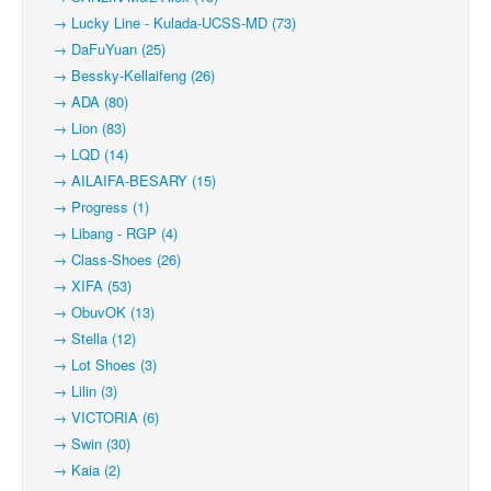
→ Lucky Line - Kulada-UCSS-MD (73)
→ DaFuYuan (25)
→ Bessky-Kellaifeng (26)
→ ADA (80)
→ Lion (83)
→ LQD (14)
→ AILAIFA-BESARY (15)
→ Progress (1)
→ Libang - RGP (4)
→ Class-Shoes (26)
→ XIFA (53)
→ ObuvOK (13)
→ Stella (12)
→ Lot Shoes (3)
→ Lilin (3)
→ VICTORIA (6)
→ Swin (30)
→ Kaia (2)