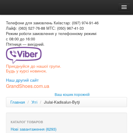
Головна
Телефони для замовлень
Київстар: (097) 974-91-46
Доставка и оплата
Лайф: (063) 527-76-88
МТС: (050) 967-41-33
Режим роботи
замовлення у телефонному режимі
Как заказать
с 08:00 до 16:00
П'ятниця — вихідний.
Контакти
Таблиця розмірів
Приєднуйся до нашої групи.
Вхід для покупця
Будь у курсі новинок.
УКР
Наш другий сайт
GrandShoes.com.ua
УКР
Ваш кошик порожній
РОС
Главная
/
Уггі
/
Jiulai-Kadisalun-Bytji
КАТАЛОГ ТОВАРОВ
Нові завантаження (6293)