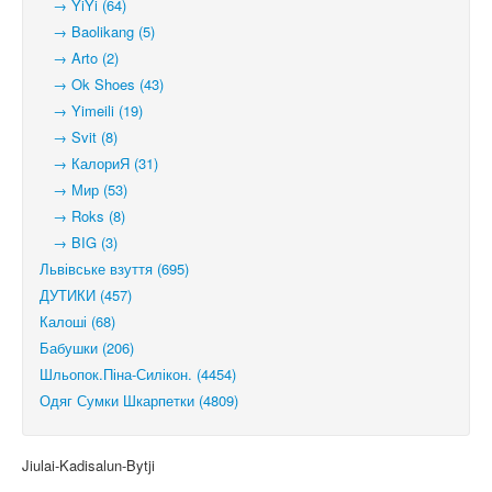
→ YiYi (64)
→ Baolikang (5)
→ Arto (2)
→ Ok Shoes (43)
→ Yimeili (19)
→ Svit (8)
→ КалориЯ (31)
→ Мир (53)
→ Roks (8)
→ BIG (3)
Львівське взуття (695)
ДУТИКИ (457)
Калоші (68)
Бабушки (206)
Шльопок.Піна-Силікон. (4454)
Одяг Сумки Шкарпетки (4809)
Jiulai-Kadisalun-Bytji