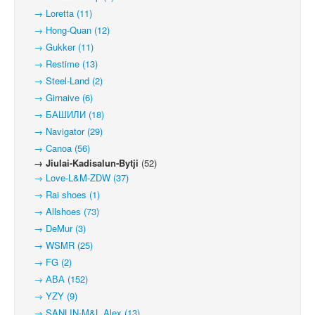
→ Loretta (11)
→ Hong-Quan (12)
→ Gukker (11)
→ Restime (13)
→ Steel-Land (2)
→ Girnaive (6)
→ БАШИЛИ (18)
→ Navigator (29)
→ Canoa (56)
→ Jiulai-Kadisalun-Bytji
(52)
→ Love-L&M-ZDW (37)
→ Rai shoes (1)
→ Allshoes (73)
→ DeMur (3)
→ WSMR (25)
→ FG (2)
→ АВА (152)
→ YZY (9)
→ SANLIN-M&L Alex (13)