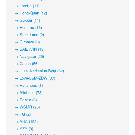
→ Loretta (11)
→ Hong-Quan (12)
→ Gukker (11)
→ Restime (13)
→ Steel-Land (2)
→ Girnaive (6)
→ БАШИЛИ (18)
→ Navigator (29)
→ Canoa (56)
→ Jiulai-Kadisalun-Bytji (52)
→ Love-L&M-ZDW (37)
→ Rai shoes (1)
→ Allshoes (73)
→ DeMur (3)
→ WSMR (25)
→ FG (2)
→ АВА (152)
→ YZY (9)