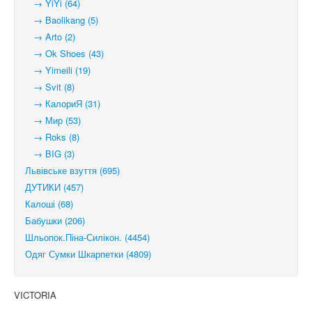
→ YiYi (64)
→ Baolikang (5)
→ Arto (2)
→ Ok Shoes (43)
→ Yimeili (19)
→ Svit (8)
→ КалориЯ (31)
→ Мир (53)
→ Roks (8)
→ BIG (3)
Львівське взуття (695)
ДУТИКИ (457)
Калоші (68)
Бабушки (206)
Шльопок.Піна-Силікон. (4454)
Одяг Сумки Шкарпетки (4809)
VICTORIA