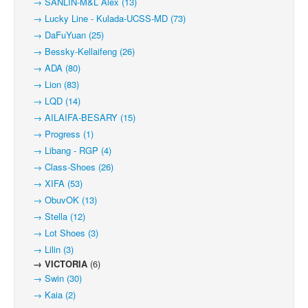
→ SANLIN-M&L Alex (13)
→ Lucky Line - Kulada-UCSS-MD (73)
→ DaFuYuan (25)
→ Bessky-Kellaifeng (26)
→ ADA (80)
→ Lion (83)
→ LQD (14)
→ AILAIFA-BESARY (15)
→ Progress (1)
→ Libang - RGP (4)
→ Class-Shoes (26)
→ XIFA (53)
→ ObuvOK (13)
→ Stella (12)
→ Lot Shoes (3)
→ Lilin (3)
→ VICTORIA
(6)
→ Swin (30)
→ Kaia (2)