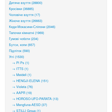
Дитяче взуття (28800)
Кросівки (36885)
Чоловіче взуття (17)
Жіноче взуття (26663)
Кеди-Мокасини-Сліпони (2046)
Тапочки кімнатні (1969)
Гумові чоботи (234)
Бутси, копи (657)
Підліток (590)
Уггі (1530)
→ Pl Ps (1)
→ ITTS (1)
→ Meideli (1)
→ HENGJI-ELENA (151)
→ Violeta (76)
→ AAPR (19)
→ HOROSO-UFO-PARATA (13)
→ Mengfuna-AESD (37)
→ STILLI Group (1)