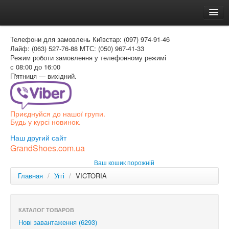
Головна
Телефони для замовлень
Київстар: (097) 974-91-46
Доставка и оплата
Лайф: (063) 527-76-88
МТС: (050) 967-41-33
Режим роботи
замовлення у телефонному режимі
Как заказать
с 08:00 до 16:00
П'ятниця — вихідний.
Контакти
Таблиця розмірів
Приєднуйся до нашої групи.
Вхід для покупця
Будь у курсі новинок.
УКР
Наш другий сайт
GrandShoes.com.ua
УКР
Ваш кошик порожній
РОС
Главная
/
Уггі
/
VICTORIA
КАТАЛОГ ТОВАРОВ
Нові завантаження (6293)