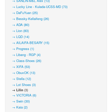
→ SANLIN-M&L Alex (13)
→ Lucky Line - Kulada-UCSS-MD (73)
→ DaFuYuan (25)
→ Bessky-Kellaifeng (26)
→ ADA (80)
→ Lion (83)
→ LQD (14)
→ AILAIFA-BESARY (15)
→ Progress (1)
→ Libang - RGP (4)
→ Class-Shoes (26)
→ XIFA (53)
→ ObuvOK (13)
→ Stella (12)
→ Lot Shoes (3)
→ Lilin
(3)
→ VICTORIA (6)
→ Swin (30)
→ Kaia (2)