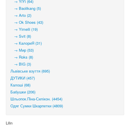
→ YiYi (64)
→ Baolikang (5)
→ Arto (2)
→ Ok Shoes (43)
→ Yimeili (19)
→ Svit (8)
→ КалориЯ (31)
→ Мир (53)
→ Roks (8)
→ BIG (3)
Львівське взуття (695)
ДУТИКИ (457)
Калоші (68)
Бабушки (206)
Шльопок.Піна-Силікон. (4454)
Одяг Сумки Шкарпетки (4809)
Lilin