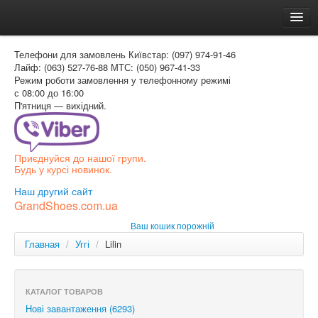
Головна
Телефони для замовлень
Київстар: (097) 974-91-46
Доставка и оплата
Лайф: (063) 527-76-88
МТС: (050) 967-41-33
Режим роботи
замовлення у телефонному режимі
Как заказать
с 08:00 до 16:00
П'ятниця — вихідний.
Контакти
Таблиця розмірів
Приєднуйся до нашої групи.
Вхід для покупця
Будь у курсі новинок.
УКР
Наш другий сайт
GrandShoes.com.ua
УКР
Ваш кошик порожній
РОС
Главная
/
Уггі
/
Lilin
КАТАЛОГ ТОВАРОВ
Нові завантаження (6293)