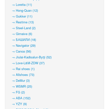
→ Loretta (11)
→ Hong-Quan (12)
→ Gukker (11)
→ Restime (13)
→ Steel-Land (2)
→ Girnaive (6)
→ БАШИЛИ (18)
→ Navigator (29)
→ Canoa (56)
→ Jiulai-Kadisalun-Bytji (52)
→ Love-L&M-ZDW (37)
→ Rai shoes (1)
→ Allshoes (73)
→ DeMur (3)
→ WSMR (25)
→ FG (2)
→ АВА (152)
→ YZY (9)