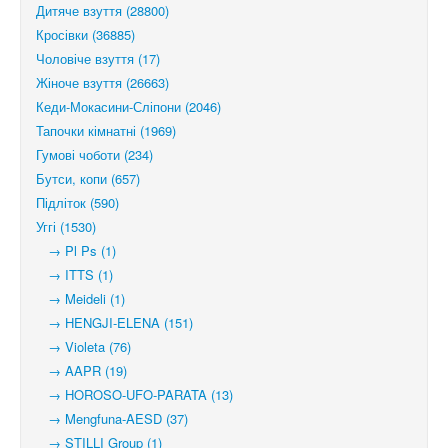
Дитяче взуття (28800)
Кросівки (36885)
Чоловіче взуття (17)
Жіноче взуття (26663)
Кеди-Мокасини-Сліпони (2046)
Тапочки кімнатні (1969)
Гумові чоботи (234)
Бутси, копи (657)
Підліток (590)
Уггі (1530)
→ Pl Ps (1)
→ ITTS (1)
→ Meideli (1)
→ HENGJI-ELENA (151)
→ Violeta (76)
→ AAPR (19)
→ HOROSO-UFO-PARATA (13)
→ Mengfuna-AESD (37)
→ STILLI Group (1)