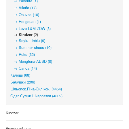
→ Favorite (1)
→ Ailaifa (17)
→ Obuvok (10)
→ Hongquan (1)
→ Love-L&M-ZDW (3)
→ Kindzer
(2)
→ Soylu - Inblu (9)
→ Summer shoes (10)
→ Roks (32)
→ Mengfuna-AESD (8)
→ Canoa (14)
Калоші (68)
Бабушки (206)
Шльопок.Піна-Силікон. (4454)
Одяг Сумки Шкарпетки (4809)
Kindzer
Розмірний ряд