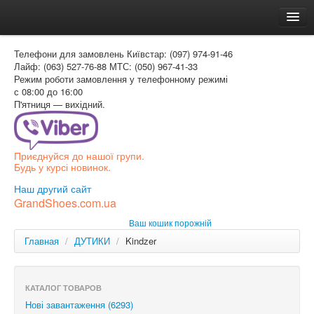
Головна
Телефони для замовлень
Київстар: (097) 974-91-46
Доставка и оплата
Лайф: (063) 527-76-88
МТС: (050) 967-41-33
Режим роботи
замовлення у телефонному режимі
Как заказать
с 08:00 до 16:00
П'ятниця — вихідний.
Контакти
Таблиця розмірів
Приєднуйся до нашої групи.
Вхід для покупця
Будь у курсі новинок.
УКР
Наш другий сайт
GrandShoes.com.ua
УКР
Ваш кошик порожній
РОС
Главная
/
ДУТИКИ
/
Kindzer
КАТАЛОГ ТОВАРОВ
Нові завантаження (6293)