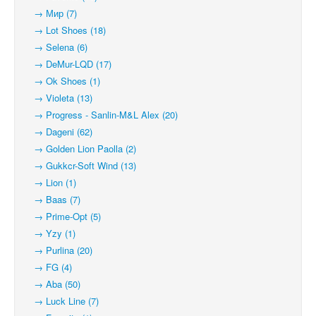
→ Мир (7)
→ Lot Shoes (18)
→ Selena (6)
→ DeMur-LQD (17)
→ Ok Shoes (1)
→ Violeta (13)
→ Progress - Sanlin-M&L Alex (20)
→ Dageni (62)
→ Golden Lion Paolla (2)
→ Gukkcr-Soft Wind (13)
→ Lion (1)
→ Baas (7)
→ Prime-Opt (5)
→ Yzy (1)
→ Purlina (20)
→ FG (4)
→ Aba (50)
→ Luck Line (7)