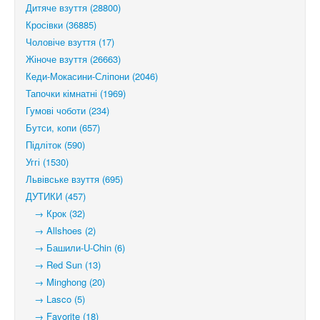
Дитяче взуття (28800)
Кросівки (36885)
Чоловіче взуття (17)
Жіноче взуття (26663)
Кеди-Мокасини-Сліпони (2046)
Тапочки кімнатні (1969)
Гумові чоботи (234)
Бутси, копи (657)
Підліток (590)
Уггі (1530)
Львівське взуття (695)
ДУТИКИ (457)
→ Крок (32)
→ Allshoes (2)
→ Башили-U-Chin (6)
→ Red Sun (13)
→ Minghong (20)
→ Lasco (5)
→ Favorite (18)