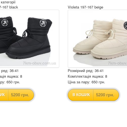
 категорії
7-167 black
Violeta 197-167 beige
 ряд: 36-41
Розмірний ряд: 36-41
ція ящика: 8
Комплектація ящика: 8
ру: 650 грн.
Ціна за пару: 650 грн.
5200 грн.
5200 грн.
ИК
В КОШИК