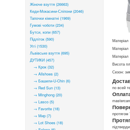
Жіноче взуття (26663)
Кеди-Мокасини-Сліпони (2046)
Тапочки кімнатні (1969)
Гумові чоботи (234)
Бутси, копи (657)
Підліток (590)
Матеріал 
Уггі (1530)
Матеріал 
Львівське взуття (695)
Матеріал 
ДУТИКИ (457)
Висота пл
→ Крок (32)
Сезон: зи
→ Allshoes (2)
Доста
→ Башили-U-Chin (6)
по всей т
→ Red Sun (13)
Оплата
→ Minghong (20)
mastercar
→ Lasco (5)
Повер
→ Favorite (18)
протягом 
→ Мир (7)
Протя
→ Lot Shoes (18)
підтверд
→ Selena (6)