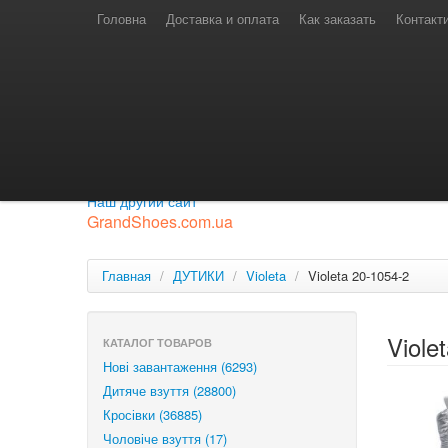
Телефони для замовлень
Київстар: (097) 974-91-46
Головна
Доставка и оплата
Как заказать
Контакт
Лайф: (063) 527-76-88
МТС: (050) 967-41-33
Режим роботи
замовлення у телефонному режимі
с 08:00 до 16:00
П'ятниця — вихідний.
Приєднуйся до нашої групи.
Будь у курсі новинок.
Наш другий сайт
GrandShoes.com.ua
Главная
/
ДУТИКИ
/
Violeta
/
Violeta 20-1054-2
Viole
КАТАЛОГ ТОВАРОВ
Нові завантаження (6293)
Дитяче взуття (28800)
Кросівки (36885)
Чоловіче взуття (17)