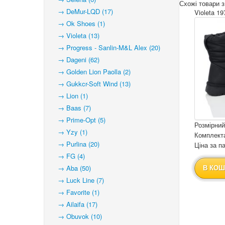
Схожі товари з
→ DeMur-LQD (17)
Violeta 19
→ Ok Shoes (1)
→ Violeta (13)
→ Progress - Sanlin-M&L Alex (20)
→ Dageni (62)
→ Golden Lion Paolla (2)
→ Gukkcr-Soft Wind (13)
→ Lion (1)
→ Baas (7)
→ Prime-Opt (5)
Розмірний
→ Yzy (1)
Комплекта
→ Purlina (20)
Ціна за па
→ FG (4)
→ Aba (50)
В КОШ
→ Luck Line (7)
→ Favorite (1)
→ Ailaifa (17)
→ Obuvok (10)