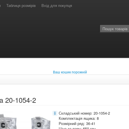
и
Таблиця розмірів
Вхід для покупця
Ваш кошик порожній
ta 20-1054-2
Складський номер: 20-1054-2
Комплектація ящика: 8
Розмірний ряд: 36-41
Ціна за пару: 650 грн.