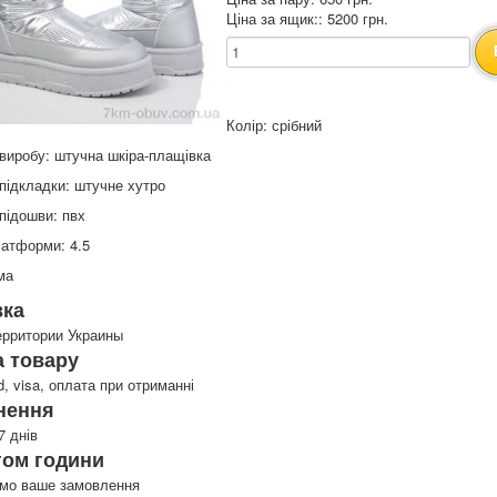
Ціна за ящик:: 5200 грн.
Колір: срібний
виробу: штучна шкіра-плащівка
підкладки: штучне хутро
підошви: пвх
атформи: 4.5
ма
вка
ерритории Украины
 товару
d, visa, оплата при отриманні
нення
7 днів
гом години
имо ваше замовлення