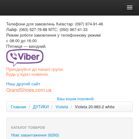
Головна
Телефони для замовлень
Київстар: (097) 974-91-46
Доставка и оплата
Лайф: (063) 527-76-88
МТС: (050) 967-41-33
Режим роботи
замовлення у телефонному режимі
Как заказать
с 08:00 до 16:00
П'ятниця — вихідний.
Контакти
Таблиця розмірів
Приєднуйся до нашої групи.
Вхід для покупця
Будь у курсі новинок.
УКР
Наш другий сайт
GrandShoes.com.ua
УКР
Ваш кошик порожній
РОС
Главная
/
ДУТИКИ
/
Violeta
/
Violeta 20-983-2 white
КАТАЛОГ ТОВАРОВ
Нові завантаження (6293)