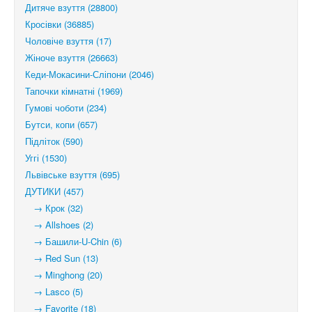
Дитяче взуття (28800)
Кросівки (36885)
Чоловіче взуття (17)
Жіноче взуття (26663)
Кеди-Мокасини-Сліпони (2046)
Тапочки кімнатні (1969)
Гумові чоботи (234)
Бутси, копи (657)
Підліток (590)
Уггі (1530)
Львівське взуття (695)
ДУТИКИ (457)
→ Крок (32)
→ Allshoes (2)
→ Башили-U-Chin (6)
→ Red Sun (13)
→ Minghong (20)
→ Lasco (5)
→ Favorite (18)