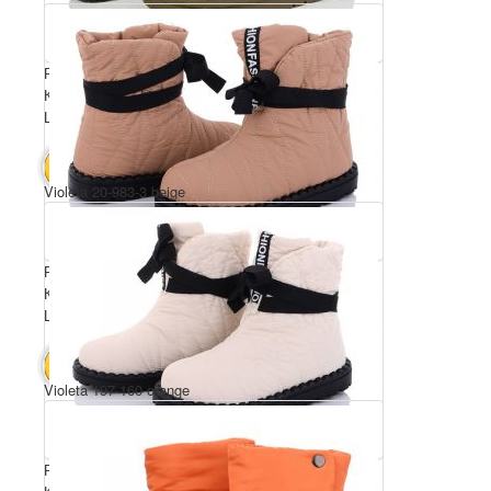
Розмірний ряд: 36-41
Комплектація ящика: 8
Ціна за пару: 480 грн.
3840 грн.
В КОШИК
Violeta 20-983-3 beige
Розмірний ряд: 36-41
Комплектація ящика: 8
Ціна за пару: 480 грн.
3840 грн.
В КОШИК
Violeta 197-160 orange
Розмірний ряд: 36-41