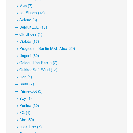
→ Мир (7)
→ Lot Shoes (18)
→ Selena (6)
→ DeMur-LQD (17)
→ Ok Shoes (1)
→ Violeta (13)
→ Progress - Sanlin-M&L Alex (20)
→ Dageni (62)
→ Golden Lion Paolla (2)
→ Gukkcr-Soft Wind (13)
→ Lion (1)
→ Baas (7)
→ Prime-Opt (5)
→ Yzy (1)
→ Purlina (20)
→ FG (4)
→ Aba (50)
→ Luck Line (7)