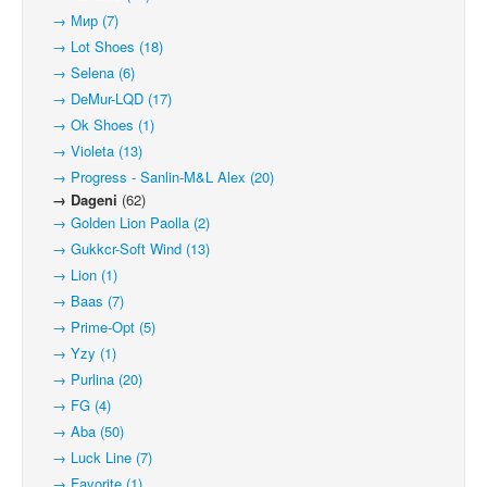
→ Мир (7)
→ Lot Shoes (18)
→ Selena (6)
→ DeMur-LQD (17)
→ Ok Shoes (1)
→ Violeta (13)
→ Progress - Sanlin-M&L Alex (20)
→ Dageni
(62)
→ Golden Lion Paolla (2)
→ Gukkcr-Soft Wind (13)
→ Lion (1)
→ Baas (7)
→ Prime-Opt (5)
→ Yzy (1)
→ Purlina (20)
→ FG (4)
→ Aba (50)
→ Luck Line (7)
→ Favorite (1)