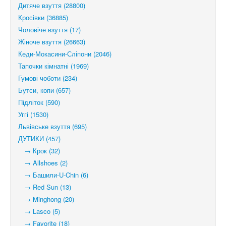
Дитяче взуття (28800)
Кросівки (36885)
Чоловіче взуття (17)
Жіноче взуття (26663)
Кеди-Мокасини-Сліпони (2046)
Тапочки кімнатні (1969)
Гумові чоботи (234)
Бутси, копи (657)
Підліток (590)
Уггі (1530)
Львівське взуття (695)
ДУТИКИ (457)
→ Крок (32)
→ Allshoes (2)
→ Башили-U-Chin (6)
→ Red Sun (13)
→ Minghong (20)
→ Lasco (5)
→ Favorite (18)