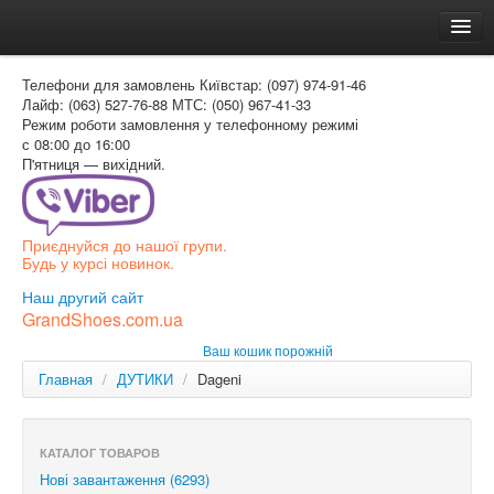
Головна
Телефони для замовлень
Київстар: (097) 974-91-46
Доставка и оплата
Лайф: (063) 527-76-88
МТС: (050) 967-41-33
Режим роботи
замовлення у телефонному режимі
Как заказать
с 08:00 до 16:00
П'ятниця — вихідний.
Контакти
Таблиця розмірів
Приєднуйся до нашої групи.
Вхід для покупця
Будь у курсі новинок.
УКР
Наш другий сайт
GrandShoes.com.ua
УКР
Ваш кошик порожній
РОС
Главная
/
ДУТИКИ
/
Dageni
КАТАЛОГ ТОВАРОВ
Нові завантаження (6293)