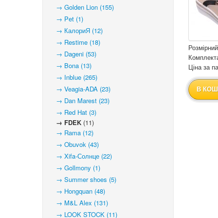
→ Golden Lion (155)
→ Pet (1)
→ КалориЯ (12)
→ Restime (18)
Розмірний
→ Dageni (53)
Комплекта
→ Bona (13)
Ціна за па
→ Inblue (265)
→ Veagia-ADA (23)
В КОШ
→ Dan Marest (23)
→ Red Hat (3)
→ FDEK
(11)
→ Rama (12)
→ Obuvok (43)
→ Xifa-Солнце (22)
→ Gollmony (1)
→ Summer shoes (5)
→ Hongquan (48)
→ M&L Alex (131)
→ LOOK STOCK (11)