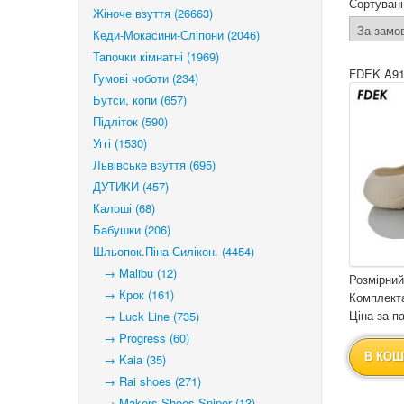
Сортуван
Жіноче взуття (26663)
Кеди-Мокасини-Сліпони (2046)
Тапочки кімнатні (1969)
FDEK A91
Гумові чоботи (234)
Бутси, копи (657)
Підліток (590)
Уггі (1530)
Львівське взуття (695)
ДУТИКИ (457)
Калоші (68)
Бабушки (206)
Шльопок.Піна-Силікон. (4454)
→ Malibu (12)
Розмірний
→ Крок (161)
Комплекта
Ціна за па
→ Luck Line (735)
→ Progress (60)
В КОШ
→ Kaia (35)
→ Rai shoes (271)
→ Makers Shoes Sniper (13)