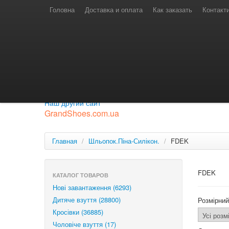
Телефони для замовлень
Київстар: (097) 974-91-46
Головна
Доставка и оплата
Как заказать
Контакт
Лайф: (063) 527-76-88
МТС: (050) 967-41-33
Режим роботи
замовлення у телефонному режимі
с 08:00 до 16:00
П'ятниця — вихідний.
Приєднуйся до нашої групи.
Будь у курсі новинок.
Наш другий сайт
GrandShoes.com.ua
Главная
/
Шльопок.Піна-Силікон.
/
FDEK
FDEK
КАТАЛОГ ТОВАРОВ
Нові завантаження (6293)
Дитяче взуття (28800)
Розмірний
Кросівки (36885)
Чоловіче взуття (17)