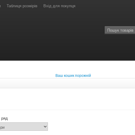
и
Таблиця розмірів
Вхід для покупця
Ваш кошик порожній
 ряд