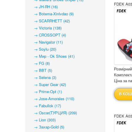
FDEK A03
→ JH-ЯН (16)
→ Botema-Xinlvdao (9)
→ SCARRHETT (42)
→ Victoria (138)
→ CROSSOPT (4)
→ Navigator (11)
→ Soylu (20)
→ Мир - Ok Shoes (41)
→ FG (8)
Розмірний
→ BBT (5)
Комплекта
→ Selena (3)
Ціна за па
→ Super Gear (42)
→ Prime-Opt (1)
В КОШ
→ Jose-Amorales (110)
→ Fabullok (17)
→ Oscar(ТУРЦИЯ) (209)
FDEK A03
→ Lion (303)
→ Захар-Gold (5)