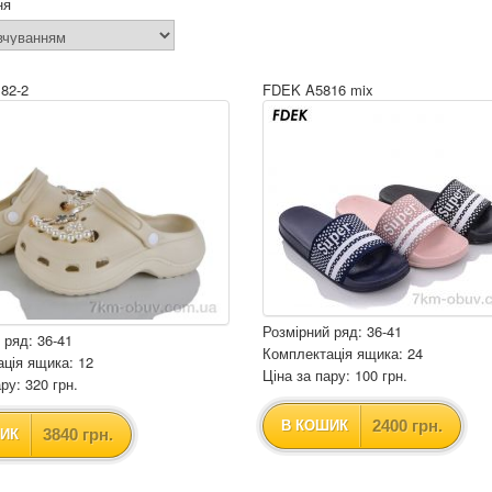
ня
82-2
FDEK A5816 mix
Розмірний ряд: 36-41
 ряд: 36-41
Комплектація ящика: 24
ція ящика: 12
Ціна за пару: 100 грн.
ру: 320 грн.
2400 грн.
В КОШИК
3840 грн.
ИК