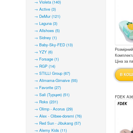
→ Violeta (140)
→ Active (3)
→ DeMur (121)
→ Laguna (3)
→ Allshoes (5)
→ Sidney (1)
→ Baby-Sky-FED (13)
Розмірний
→ YZY (6)
Комплекта
→ Forsage (1)
Ціна за па
→ RGP (14)
→ STILLI Group (67)
В КОШ
→ Alimama-Girnaive (55)
→ Favorite (27)
→ Sali (Турция) (51)
FDEK A36
→ Roks (231)
→ Olimp - Acorus (29)
→ Alex - Clibee-doremi (76)
→ Red Sun - Jibukang (57)
→ Alemy Kids (11)