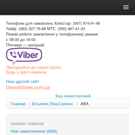
Головна
Телефони для замовлень
Київстар: (097) 974-91-46
Доставка и оплата
Лайф: (063) 527-76-88
МТС: (050) 967-41-33
Режим роботи
замовлення у телефонному режимі
Как заказать
с 08:00 до 16:00
П'ятниця — вихідний.
Контакти
Таблиця розмірів
Приєднуйся до нашої групи.
Вхід для покупця
Будь у курсі новинок.
УКР
Наш другий сайт
GrandShoes.com.ua
УКР
Ваш кошик порожній
РОС
Главная
/
Шльопок.Піна-Силікон.
/
ABA
КАТАЛОГ ТОВАРОВ
Нові завантаження (6293)