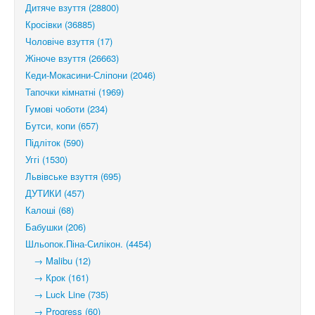
Дитяче взуття (28800)
Кросівки (36885)
Чоловіче взуття (17)
Жіноче взуття (26663)
Кеди-Мокасини-Сліпони (2046)
Тапочки кімнатні (1969)
Гумові чоботи (234)
Бутси, копи (657)
Підліток (590)
Уггі (1530)
Львівське взуття (695)
ДУТИКИ (457)
Калоші (68)
Бабушки (206)
Шльопок.Піна-Силікон. (4454)
→ Malibu (12)
→ Крок (161)
→ Luck Line (735)
→ Progress (60)