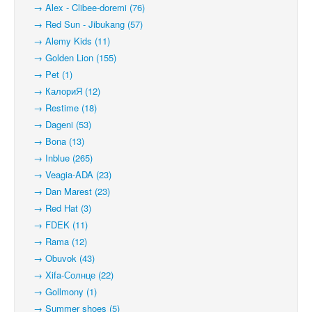
→ Alex - Clibee-doremi (76)
→ Red Sun - Jibukang (57)
→ Alemy Kids (11)
→ Golden Lion (155)
→ Pet (1)
→ КалориЯ (12)
→ Restime (18)
→ Dageni (53)
→ Bona (13)
→ Inblue (265)
→ Veagia-ADA (23)
→ Dan Marest (23)
→ Red Hat (3)
→ FDEK (11)
→ Rama (12)
→ Obuvok (43)
→ Xifa-Солнце (22)
→ Gollmony (1)
→ Summer shoes (5)