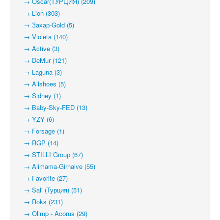
→ Oscar(ТУРЦИЯ) (209)
→ Lion (303)
→ Захар-Gold (5)
→ Violeta (140)
→ Active (3)
→ DeMur (121)
→ Laguna (3)
→ Allshoes (5)
→ Sidney (1)
→ Baby-Sky-FED (13)
→ YZY (6)
→ Forsage (1)
→ RGP (14)
→ STILLI Group (67)
→ Alimama-Girnaive (55)
→ Favorite (27)
→ Sali (Турция) (51)
→ Roks (231)
→ Olimp - Acorus (29)