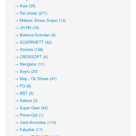
→ Kaia (35)
→ Rai shoes (271)
→ Makers Shoes Sniper (13)
→ JH-ЯН (16)
→ Botema-Xinlvdao (9)
→ SCARRHETT (42)
→ Victoria (138)
→ CROSSOPT (4)
→ Navigator (11)
→ Soylu (20)
→ Мир - Ok Shoes (41)
→ FG (8)
→ BBT (5)
→ Selena (3)
→ Super Gear (42)
→ Prime-Opt (1)
→ Jose-Amorales (110)
→ Fabullok (17)