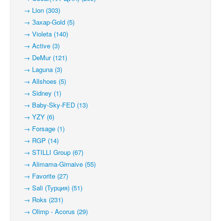
→ Lion (303)
→ Захар-Gold (5)
→ Violeta (140)
→ Active (3)
→ DeMur (121)
→ Laguna (3)
→ Allshoes (5)
→ Sidney (1)
→ Baby-Sky-FED (13)
→ YZY (6)
→ Forsage (1)
→ RGP (14)
→ STILLI Group (67)
→ Alimama-Girnaive (55)
→ Favorite (27)
→ Sali (Турция) (51)
→ Roks (231)
→ Olimp - Acorus (29)