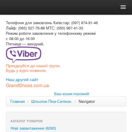
Головна
Телефони для замовлень
Київстар: (097) 974-91-46
Доставка и оплата
Лайф: (063) 527-76-88
МТС: (050) 967-41-33
Режим роботи
замовлення у телефонному режимі
Как заказать
с 08:00 до 16:00
П'ятниця — вихідний.
Контакти
Таблиця розмірів
Приєднуйся до нашої групи.
Вхід для покупця
Будь у курсі новинок.
УКР
Наш другий сайт
GrandShoes.com.ua
УКР
Ваш кошик порожній
РОС
Главная
/
Шльопок.Піна-Силікон.
/
Navigator
КАТАЛОГ ТОВАРОВ
Нові завантаження (6293)