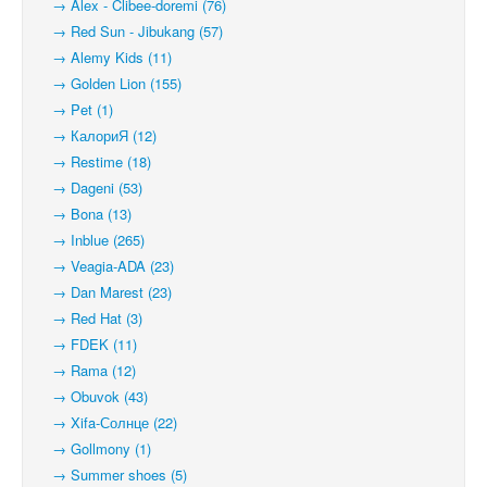
→ Alex - Clibee-doremi (76)
→ Red Sun - Jibukang (57)
→ Alemy Kids (11)
→ Golden Lion (155)
→ Pet (1)
→ КалориЯ (12)
→ Restime (18)
→ Dageni (53)
→ Bona (13)
→ Inblue (265)
→ Veagia-ADA (23)
→ Dan Marest (23)
→ Red Hat (3)
→ FDEK (11)
→ Rama (12)
→ Obuvok (43)
→ Xifa-Солнце (22)
→ Gollmony (1)
→ Summer shoes (5)