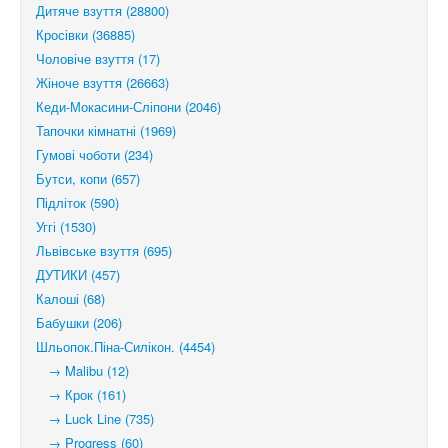
Дитяче взуття (28800)
Кросівки (36885)
Чоловіче взуття (17)
Жіноче взуття (26663)
Кеди-Мокасини-Сліпони (2046)
Тапочки кімнатні (1969)
Гумові чоботи (234)
Бутси, копи (657)
Підліток (590)
Уггі (1530)
Львівське взуття (695)
ДУТИКИ (457)
Калоші (68)
Бабушки (206)
Шльопок.Піна-Силікон. (4454)
→ Malibu (12)
→ Крок (161)
→ Luck Line (735)
→ Progress (60)