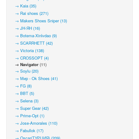
→ Kaia (35)
→ Rai shoes (271)
→ Makers Shoes Sniper (13)
→ JH-ЯН (16)
→ Botema-Xinlvdao (9)
→ SCARRHETT (42)
→ Victoria (138)
→ CROSSOPT (4)
→ Navigator
(11)
→ Soylu (20)
→ Мир - Ok Shoes (41)
→ FG (8)
→ BBT (5)
→ Selena (3)
→ Super Gear (42)
→ Prime-Opt (1)
→ Jose-Amorales (110)
→ Fabullok (17)
→ Oscar(ТУРЦИЯ) (209)