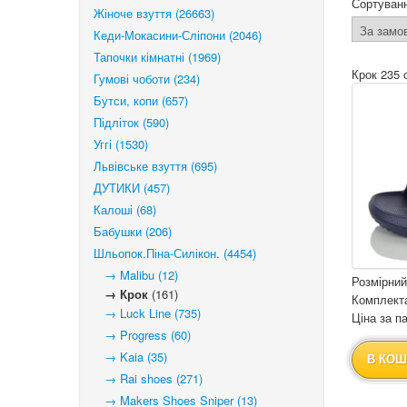
Сортуван
Жіноче взуття (26663)
Кеди-Мокасини-Сліпони (2046)
Тапочки кімнатні (1969)
Крок 235 
Гумові чоботи (234)
Бутси, копи (657)
Підліток (590)
Уггі (1530)
Львівське взуття (695)
ДУТИКИ (457)
Калоші (68)
Бабушки (206)
Шльопок.Піна-Силікон. (4454)
→ Malibu (12)
Розмірний
→ Крок
(161)
Комплекта
→ Luck Line (735)
Ціна за па
→ Progress (60)
→ Kaia (35)
В КОШ
→ Rai shoes (271)
→ Makers Shoes Sniper (13)