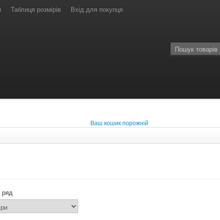
и
Таблиця розмірів
Вхід для покупця
Ваш кошик порожній
 ряд