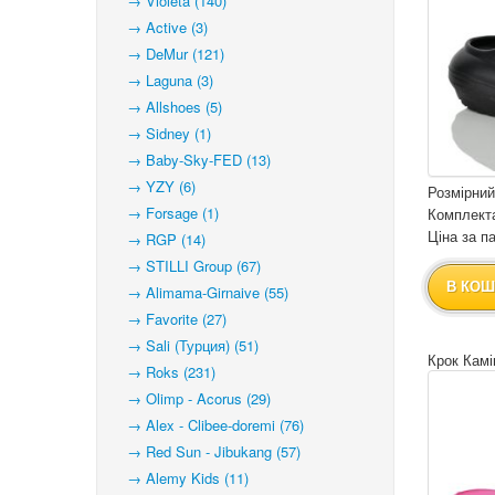
→ Violeta (140)
→ Active (3)
→ DeMur (121)
→ Laguna (3)
→ Allshoes (5)
→ Sidney (1)
→ Baby-Sky-FED (13)
→ YZY (6)
Розмірний
→ Forsage (1)
Комплекта
Ціна за па
→ RGP (14)
→ STILLI Group (67)
В КОШ
→ Alimama-Girnaive (55)
→ Favorite (27)
→ Sali (Турция) (51)
Крок Камі
→ Roks (231)
→ Olimp - Acorus (29)
→ Alex - Clibee-doremi (76)
→ Red Sun - Jibukang (57)
→ Alemy Kids (11)