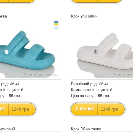
аква
Крок 248 білий
 ряд: 36-41
Розмірний ряд: 36-41
ція ящика: 8
Комплектація ящика: 8
ру: 155 грн.
Ціна за пару: 155 грн.
1240 грн.
1240 грн.
ИК
В КОШИК
бузковий
Крок DS66 таупе