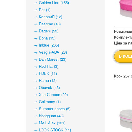
→ Golden Lion (155)
→ Pet (1)
→ КалориЯ (12)
→ Restime (18)
→ Dageni (53)
Розмірний
Комплекта
→ Bona (13)
Ціна за па
→ Inblue (265)
→ Veagia-ADA (23)
В КОШ
→ Dan Marest (23)
→ Red Hat (3)
→ FDEK (11)
Крок 257 
→ Rama (12)
→ Obuvok (43)
→ Xifa-Солнце (22)
→ Gollmony (1)
→ Summer shoes (5)
→ Hongquan (48)
→ M&L Alex (131)
→ LOOK STOCK (11)