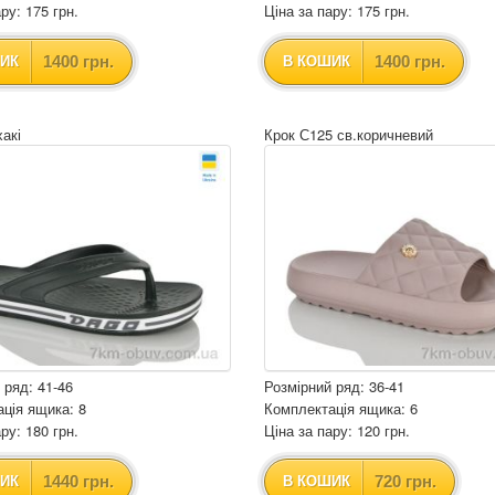
ру: 175 грн.
Ціна за пару: 175 грн.
1400 грн.
1400 грн.
ИК
В КОШИК
хакі
Крок С125 св.коричневий
 ряд: 41-46
Розмірний ряд: 36-41
ція ящика: 8
Комплектація ящика: 6
ру: 180 грн.
Ціна за пару: 120 грн.
1440 грн.
720 грн.
ИК
В КОШИК