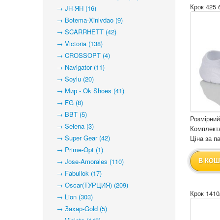
Крок 425 
→ JH-ЯН (16)
→ Botema-Xinlvdao (9)
→ SCARRHETT (42)
→ Victoria (138)
→ CROSSOPT (4)
→ Navigator (11)
→ Soylu (20)
→ Мир - Ok Shoes (41)
→ FG (8)
→ BBT (5)
Розмірний
→ Selena (3)
Комплекта
→ Super Gear (42)
Ціна за па
→ Prime-Opt (1)
→ Jose-Amorales (110)
В КОШ
→ Fabullok (17)
→ Oscar(ТУРЦИЯ) (209)
Крок 1410
→ Lion (303)
→ Захар-Gold (5)