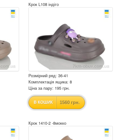
Крок L108 індіго
Розмірний ряд: 36-41
Комплектація ящика: 8
Ціна за пару: 195 грн.
1560 грн.
В КОШИК
Крок 1410-2 -8мокко