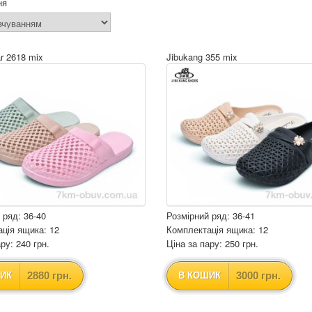
ня
r 2618 mix
Jibukang 355 mix
 ряд: 36-40
Розмірний ряд: 36-41
ція ящика: 12
Комплектація ящика: 12
ру: 240 грн.
Ціна за пару: 250 грн.
2880 грн.
3000 грн.
ИК
В КОШИК