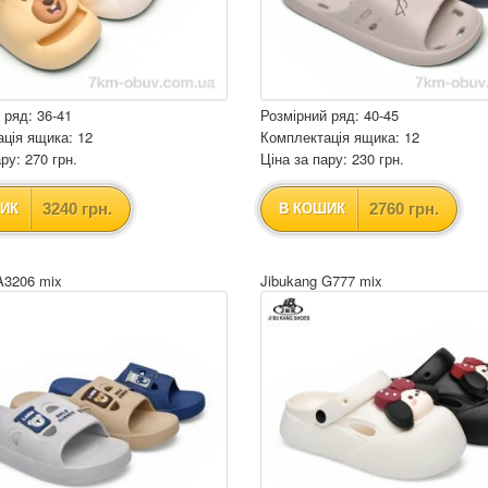
 ряд: 36-41
Розмірний ряд: 40-45
ція ящика: 12
Комплектація ящика: 12
ру: 270 грн.
Ціна за пару: 230 грн.
3240 грн.
2760 грн.
ИК
В КОШИК
A3206 mix
Jibukang G777 mix