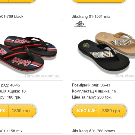
A01-769 black
Jibukang 01-1561 mix
 ряд: 40-45
Розмірний ряд: 36-41
ція ящика: 10
Комплектація ящика: 16
ру: 180 грн.
Ціна за пару: 230 грн.
1800 грн.
3680 грн.
ИК
В КОШИК
A01-1158 mix
Jibukang A01-768 brown