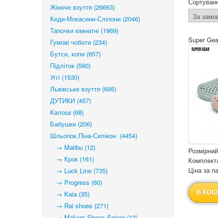
Сортуван
Жіноче взуття (26663)
Кеди-Мокасини-Сліпони (2046)
Тапочки кімнатні (1969)
Super Gea
Гумові чоботи (234)
Бутси, копи (657)
Підліток (590)
Уггі (1530)
Львівське взуття (695)
ДУТИКИ (457)
Калоші (68)
Бабушки (206)
Шльопок.Піна-Силікон. (4454)
→ Malibu (12)
Розмірний
→ Крок (161)
Комплекта
Ціна за па
→ Luck Line (735)
→ Progress (60)
В КОШ
→ Kaia (35)
→ Rai shoes (271)
→ Makers Shoes Sniper (13)