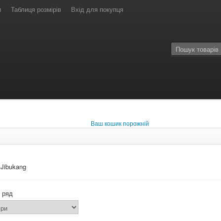
и
Таблиця розмірів
Вхід для покупця
Ваш кошик порожній
 Jibukang
 ряд