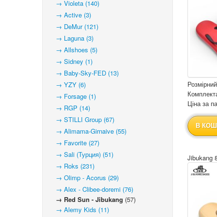
→ Violeta (140)
→ Active (3)
→ DeMur (121)
→ Laguna (3)
→ Allshoes (5)
→ Sidney (1)
→ Baby-Sky-FED (13)
Розмірний
→ YZY (6)
Комплекта
→ Forsage (1)
Ціна за па
→ RGP (14)
→ STILLI Group (67)
В КОШ
→ Alimama-Girnaive (55)
→ Favorite (27)
→ Sali (Турция) (51)
Jibukang 
→ Roks (231)
→ Olimp - Acorus (29)
→ Alex - Clibee-doremi (76)
→ Red Sun - Jibukang
(57)
→ Alemy Kids (11)