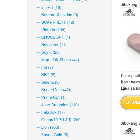
Jibukang 
→ JH-ЯН (16)
→ Botema-Xinlvdao (9)
→ SCARRHETT (42)
→ Victoria (138)
→ CROSSOPT (4)
→ Navigator (11)
→ Soylu (20)
→ Мир - Ok Shoes (41)
→ FG (8)
→ BBT (5)
Розмірний
Комплекта
→ Selena (3)
Ціна за па
→ Super Gear (42)
→ Prime-Opt (1)
В КОШ
→ Jose-Amorales (110)
→ Fabullok (17)
→ Oscar(ТУРЦИЯ) (209)
Jibukang 
→ Lion (303)
→ Захар-Gold (5)