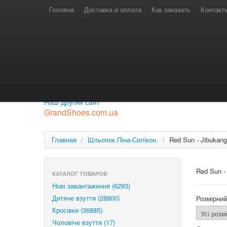
Телефони для замовлень
Київстар: (097) 974-91-46
Головна
Доставка и оплата
Как заказать
Контакт
Лайф: (063) 527-76-88
МТС: (050) 967-41-33
Режим роботи
замовлення у телефонному режимі
с 08:00 до 16:00
П'ятниця — вихідний.
Приєднуйся до нашої групи.
Будь у курсі новинок.
Наш другий сайт
GrandShoes.com.ua
Главная
/
Шльопок.Піна-Силікон.
/
Red Sun - Jibukang
Red Sun -
КАТАЛОГ ТОВАРОВ
Нові завантаження (6293)
Дитяче взуття (28800)
Розмірний
Кросівки (36885)
Чоловіче взуття (17)