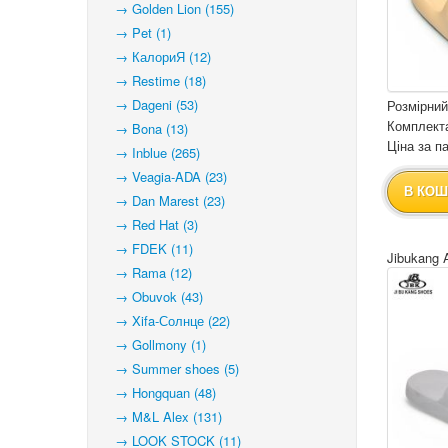
→ Golden Lion (155)
→ Pet (1)
→ КалориЯ (12)
→ Restime (18)
→ Dageni (53)
Розмірний
Комплекта
→ Bona (13)
Ціна за па
→ Inblue (265)
→ Veagia-ADA (23)
В КОШ
→ Dan Marest (23)
→ Red Hat (3)
→ FDEK (11)
Jibukang 
→ Rama (12)
→ Obuvok (43)
→ Xifa-Солнце (22)
→ Gollmony (1)
→ Summer shoes (5)
→ Hongquan (48)
→ M&L Alex (131)
→ LOOK STOCK (11)