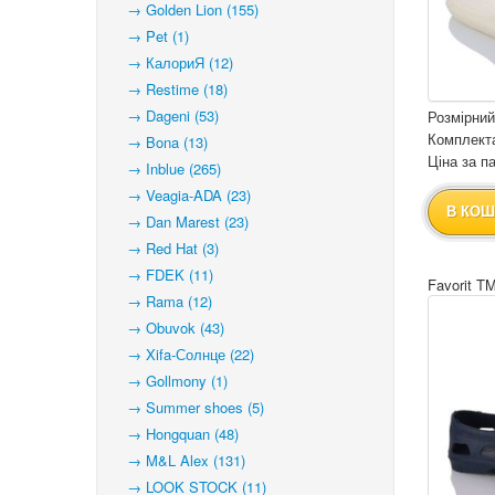
→ Golden Lion (155)
→ Pet (1)
→ КалориЯ (12)
→ Restime (18)
→ Dageni (53)
Розмірний
Комплекта
→ Bona (13)
Ціна за па
→ Inblue (265)
→ Veagia-ADA (23)
В КОШ
→ Dan Marest (23)
→ Red Hat (3)
→ FDEK (11)
Favorit T
→ Rama (12)
→ Obuvok (43)
→ Xifa-Солнце (22)
→ Gollmony (1)
→ Summer shoes (5)
→ Hongquan (48)
→ M&L Alex (131)
→ LOOK STOCK (11)