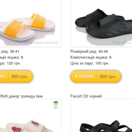
 ряд: 36-41
Розмірний ряд: 40-46
ція ящика: 8
Комплектація ящика: 8
ру: 120 грн.
Ціна за пару: 100 грн.
960 грн.
800 грн.
ИК
В КОШИК
ПЖ45 декор троянда беж
Favorit D2 чорний