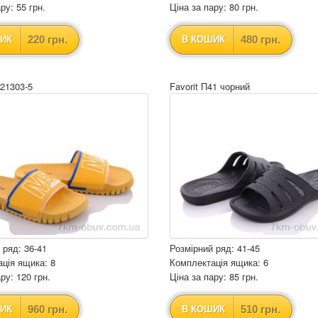
ру: 55 грн.
Ціна за пару: 80 грн.
220 грн.
480 грн.
ИК
В КОШИК
B21303-5
Favorit П41 чорний
 ряд: 36-41
Розмірний ряд: 41-45
ція ящика: 8
Комплектація ящика: 6
ру: 120 грн.
Ціна за пару: 85 грн.
960 грн.
510 грн.
ИК
В КОШИК