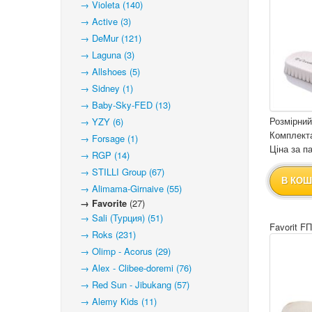
→ Violeta (140)
→ Active (3)
→ DeMur (121)
→ Laguna (3)
→ Allshoes (5)
→ Sidney (1)
→ Baby-Sky-FED (13)
Розмірний
→ YZY (6)
Комплекта
→ Forsage (1)
Ціна за па
→ RGP (14)
→ STILLI Group (67)
В КОШ
→ Alimama-Girnaive (55)
→ Favorite
(27)
→ Sali (Турция) (51)
Favorit F
→ Roks (231)
→ Olimp - Acorus (29)
→ Alex - Clibee-doremi (76)
→ Red Sun - Jibukang (57)
→ Alemy Kids (11)