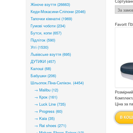
Сортуван
Жіноче взуття (26663)
Кеди-Мокасини-Сліпони (2046)
Тапочки кімнатні (1969)
Favorit П3
Гумові чоботи (234)
Бутси, копи (657)
Підліток (590)
Уггі (1530)
Львівське взуття (695)
ДУТИКИ (457)
Калоші (68)
Бабушки (206)
Шльопок.Піна-Силікон. (4454)
→ Malibu (12)
Розмірний
→ Крок (161)
Комплекта
Ціна за па
→ Luck Line (735)
→ Progress (60)
В КОШ
→ Kaia (35)
→ Rai shoes (271)
→ Makers Shoes Sniper (13)