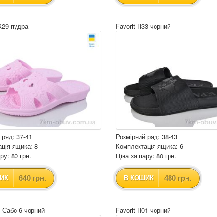
Ж29 пудра
Favorit П33 чорний
 ряд: 37-41
Розмірний ряд: 38-43
ція ящика: 8
Комплектація ящика: 6
ру: 80 грн.
Ціна за пару: 80 грн.
640 грн.
480 грн.
ИК
В КОШИК
S Сабо 6 чорний
Favorit П01 чорний