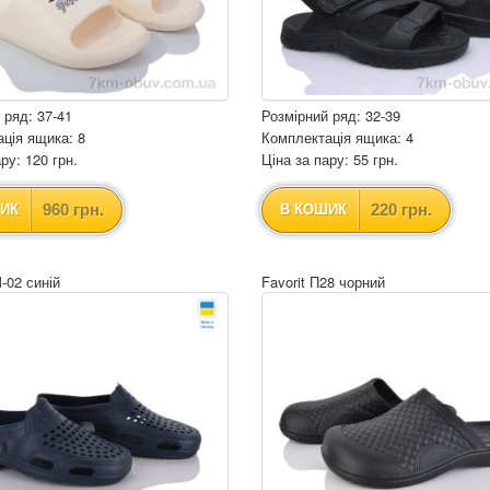
 ряд: 37-41
Розмірний ряд: 32-39
ція ящика: 8
Комплектація ящика: 4
ру: 120 грн.
Ціна за пару: 55 грн.
960 грн.
220 грн.
ИК
В КОШИК
M-02 синій
Favorit П28 чорний