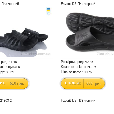
S П48 чорний
Favorit DS П43 чорний
 ряд: 41-46
Розмірний ряд: 40-45
ція ящика: 6
Комплектація ящика: 6
ру: 85 грн.
Ціна за пару: 100 грн.
510 грн.
600 грн.
ИК
В КОШИК
B21303-2
Favorit DS П38 чорний