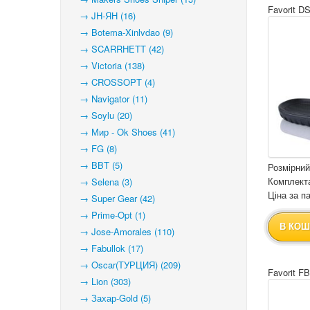
Favorit D
→ JH-ЯН (16)
→ Botema-Xinlvdao (9)
→ SCARRHETT (42)
→ Victoria (138)
→ CROSSOPT (4)
→ Navigator (11)
→ Soylu (20)
→ Мир - Ok Shoes (41)
→ FG (8)
→ BBT (5)
Розмірний
Комплекта
→ Selena (3)
Ціна за па
→ Super Gear (42)
→ Prime-Opt (1)
В КОШ
→ Jose-Amorales (110)
→ Fabullok (17)
→ Oscar(ТУРЦИЯ) (209)
Favorit F
→ Lion (303)
→ Захар-Gold (5)