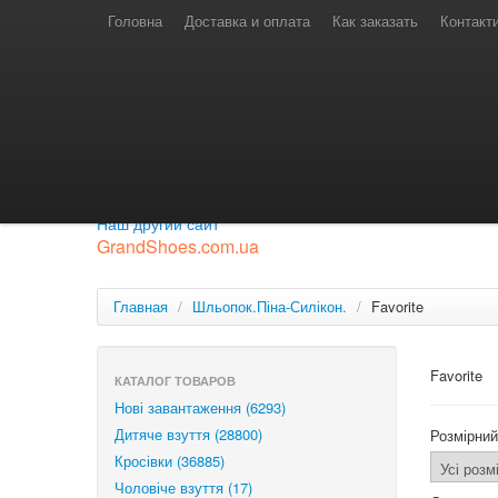
Телефони для замовлень
Київстар: (097) 974-91-46
Головна
Доставка и оплата
Как заказать
Контакт
Лайф: (063) 527-76-88
МТС: (050) 967-41-33
Режим роботи
замовлення у телефонному режимі
с 08:00 до 16:00
П'ятниця — вихідний.
Приєднуйся до нашої групи.
Будь у курсі новинок.
Наш другий сайт
GrandShoes.com.ua
Главная
/
Шльопок.Піна-Силікон.
/
Favorite
Favorite
КАТАЛОГ ТОВАРОВ
Нові завантаження (6293)
Дитяче взуття (28800)
Розмірний
Кросівки (36885)
Чоловіче взуття (17)