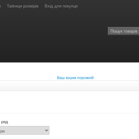
и
Таблиця розмірів
Вхід для покупця
Ваш кошик порожній
 ряд