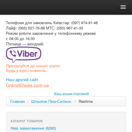
Головна
Телефони для замовлень
Київстар: (097) 974-91-46
Доставка и оплата
Лайф: (063) 527-76-88
МТС: (050) 967-41-33
Режим роботи
замовлення у телефонному режимі
Как заказать
с 08:00 до 16:00
П'ятниця — вихідний.
Контакти
Таблиця розмірів
Приєднуйся до нашої групи.
Вхід для покупця
Будь у курсі новинок.
УКР
Наш другий сайт
GrandShoes.com.ua
УКР
Ваш кошик порожній
РОС
Главная
/
Шльопок.Піна-Силікон.
/
Restime
КАТАЛОГ ТОВАРОВ
Нові завантаження (6293)