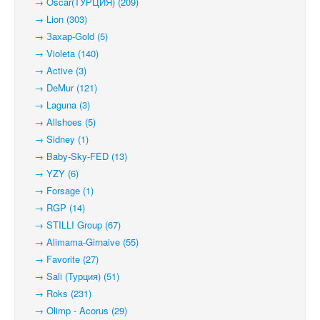
→ Oscar(ТУРЦИЯ) (209)
→ Lion (303)
→ Захар-Gold (5)
→ Violeta (140)
→ Active (3)
→ DeMur (121)
→ Laguna (3)
→ Allshoes (5)
→ Sidney (1)
→ Baby-Sky-FED (13)
→ YZY (6)
→ Forsage (1)
→ RGP (14)
→ STILLI Group (67)
→ Alimama-Girnaive (55)
→ Favorite (27)
→ Sali (Турция) (51)
→ Roks (231)
→ Olimp - Acorus (29)