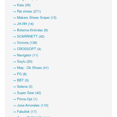
→ Kaia (35)
→ Rai shoes (271)
→ Makers Shoes Sniper (13)
→ JH-ЯН (16)
→ Botema-Xinlvdao (9)
→ SCARRHETT (42)
→ Victoria (138)
→ CROSSOPT (4)
→ Navigator (11)
→ Soylu (20)
→ Мир - Ok Shoes (41)
→ FG (8)
→ BBT (5)
→ Selena (3)
→ Super Gear (42)
→ Prime-Opt (1)
→ Jose-Amorales (110)
→ Fabullok (17)