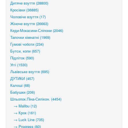
Дитяче взуття (28800)
Кросівки (36885)
Чоловіче взуття (17)
Жіноче взуття (26663)
Кеди-Мокасини-Сліпони (2046)
Тапочки кімнатні (1969)
Гумові чоботи (234)
Бутси, копи (657)
Підліток (590)
Уггі (1530)
Львівське взуття (695)
ДУТИКИ (457)
Калоші (68)
Бабушки (206)
Шльопок.Піна-Силікон. (4454)
→ Malibu (12)
→ Крок (161)
→ Luck Line (735)
→ Progress (60)