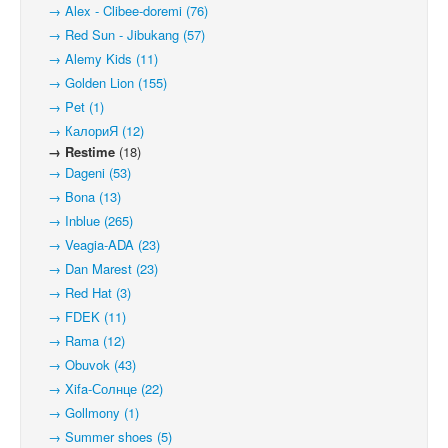
→ Alex - Clibee-doremi (76)
→ Red Sun - Jibukang (57)
→ Alemy Kids (11)
→ Golden Lion (155)
→ Pet (1)
→ КалориЯ (12)
→ Restime
(18)
→ Dageni (53)
→ Bona (13)
→ Inblue (265)
→ Veagia-ADA (23)
→ Dan Marest (23)
→ Red Hat (3)
→ FDEK (11)
→ Rama (12)
→ Obuvok (43)
→ Xifa-Солнце (22)
→ Gollmony (1)
→ Summer shoes (5)