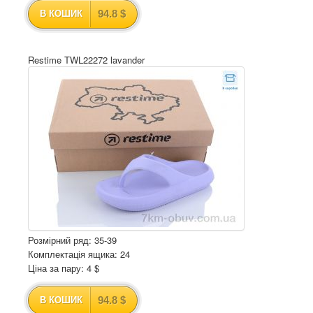
94.8 $
В КОШИК
Restime TWL22272 lavander
Розмірний ряд: 35-39
Комплектація ящика: 24
Ціна за пару: 4 $
94.8 $
В КОШИК