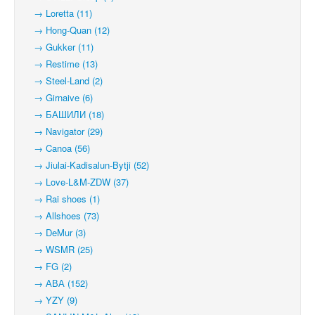
→ Loretta (11)
→ Hong-Quan (12)
→ Gukker (11)
→ Restime (13)
→ Steel-Land (2)
→ Girnaive (6)
→ БАШИЛИ (18)
→ Navigator (29)
→ Canoa (56)
→ Jiulai-Kadisalun-Bytji (52)
→ Love-L&M-ZDW (37)
→ Rai shoes (1)
→ Allshoes (73)
→ DeMur (3)
→ WSMR (25)
→ FG (2)
→ АВА (152)
→ YZY (9)