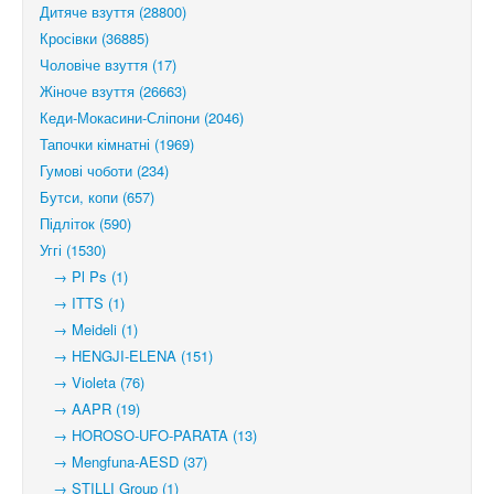
Дитяче взуття (28800)
Кросівки (36885)
Чоловіче взуття (17)
Жіноче взуття (26663)
Кеди-Мокасини-Сліпони (2046)
Тапочки кімнатні (1969)
Гумові чоботи (234)
Бутси, копи (657)
Підліток (590)
Уггі (1530)
→ Pl Ps (1)
→ ITTS (1)
→ Meideli (1)
→ HENGJI-ELENA (151)
→ Violeta (76)
→ AAPR (19)
→ HOROSO-UFO-PARATA (13)
→ Mengfuna-AESD (37)
→ STILLI Group (1)