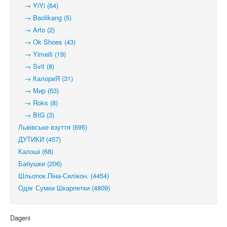
→ YiYi (64)
→ Baolikang (5)
→ Arto (2)
→ Ok Shoes (43)
→ Yimeili (19)
→ Svit (8)
→ КалориЯ (31)
→ Мир (53)
→ Roks (8)
→ BIG (3)
Львівське взуття (695)
ДУТИКИ (457)
Калоші (68)
Бабушки (206)
Шльопок.Піна-Силікон. (4454)
Одяг Сумки Шкарпетки (4809)
Dageni