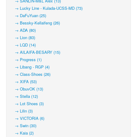
→ SANLIN-M&L Alex (13)
→ Lucky Line - Kulada-UCSS-MD (73)
→ DaFuYuan (25)
→ Bessky-Kellaifeng (26)
→ ADA (80)
→ Lion (83)
→ LQD (14)
→ AILAIFA-BESARY (15)
→ Progress (1)
→ Libang - RGP (4)
→ Class-Shoes (26)
→ XIFA (53)
→ ObuvOK (13)
→ Stella (12)
→ Lot Shoes (3)
→ Lilin (3)
→ VICTORIA (6)
→ Swin (30)
→ Kaia (2)