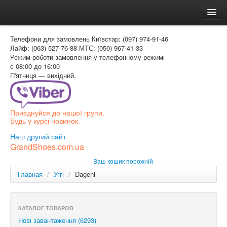
Головна
Телефони для замовлень
Київстар: (097) 974-91-46
Доставка и оплата
Лайф: (063) 527-76-88
МТС: (050) 967-41-33
Режим роботи
замовлення у телефонному режимі
Как заказать
с 08:00 до 16:00
П'ятниця — вихідний.
Контакти
Таблиця розмірів
Приєднуйся до нашої групи.
Вхід для покупця
Будь у курсі новинок.
УКР
Наш другий сайт
GrandShoes.com.ua
УКР
Ваш кошик порожній
РОС
Главная
/
Уггі
/
Dageni
КАТАЛОГ ТОВАРОВ
Нові завантаження (6293)