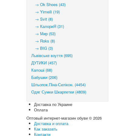
→ Ok Shoes (43)
→ Yimeili (19)
→ Svit (8)
→ КалориЯ (31)
→ Мир (53)
→ Roks (8)
→ BIG (3)
Львівське взуття (695)
ДУТИКИ (457)
Калоші (68)
Бабушки (206)
Шльопок.Піна-Силікон. (4454)
Одяг Сумки Шкарпетки (4809)
Доставка по Украине
Оплата
Оптовый интернет-магазин обуви © 2026
Доставка и оплата
Как заказать
Контакти