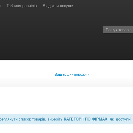
и
Таблиця розмірів
Вхід для покупця
Ваш кошик порожній
еглянути список товарів, виберіть
КАТЕГОРІЇ ПО ФІРМАХ
, які доступ