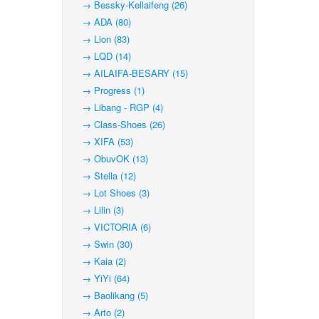
→ Bessky-Kellaifeng (26)
→ ADA (80)
→ Lion (83)
→ LQD (14)
→ AILAIFA-BESARY (15)
→ Progress (1)
→ Libang - RGP (4)
→ Class-Shoes (26)
→ XIFA (53)
→ ObuvOK (13)
→ Stella (12)
→ Lot Shoes (3)
→ Lilin (3)
→ VICTORIA (6)
→ Swin (30)
→ Kaia (2)
→ YiYi (64)
→ Baolikang (5)
→ Arto (2)