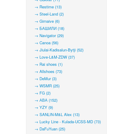
→ Restime (13)
→ Steel-Land (2)
→ Girnaive (6)
→ БАШИЛИ (18)
→ Navigator (29)
→ Canoa (56)
→ Jiulai-Kadisalun-Bytji (52)
→ Love-L&M-ZDW (37)
→ Rai shoes (1)
→ Allshoes (73)
→ DeMur (3)
→ WSMR (25)
→ FG (2)
→ АВА (152)
→ YZY (9)
→ SANLIN-M&L Alex (13)
→ Lucky Line - Kulada-UCSS-MD (73)
→ DaFuYuan (25)