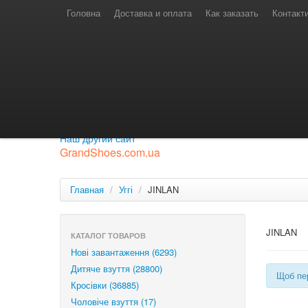
Телефони для замовлень
Київстар: (097) 974-91-46
Головна
Доставка и оплата
Как заказать
Контакт
Лайф: (063) 527-76-88
МТС: (050) 967-41-33
Режим роботи
замовлення у телефонному режимі
с 08:00 до 16:00
П'ятниця — вихідний.
Приєднуйся до нашої групи.
Будь у курсі новинок.
Наш другий сайт
GrandShoes.com.ua
Главная
/
Уггі
/
JINLAN
JINLAN
КАТАЛОГ ТОВАРОВ
Нові завантаження (6293)
Дитяче взуття (28800)
Щоб пер
Кросівки (36885)
Чоловіче взуття (17)