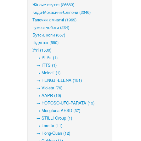
Жіноче взуття (26663)
Кеди-Мокасини-Сліпони (2046)
Тапочки кімнатні (1969)
Гумові чоботи (234)
Бутси, копи (657)
Підліток (590)
Уггі (1530)
→ Pl Ps (1)
→ ITTS (1)
→ Meideli (1)
→ HENGJI-ELENA (151)
→ Violeta (76)
→ AAPR (19)
→ HOROSO-UFO-PARATA (13)
→ Mengfuna-AESD (37)
→ STILLI Group (1)
→ Loretta (11)
→ Hong-Quan (12)
→ Gukker (11)