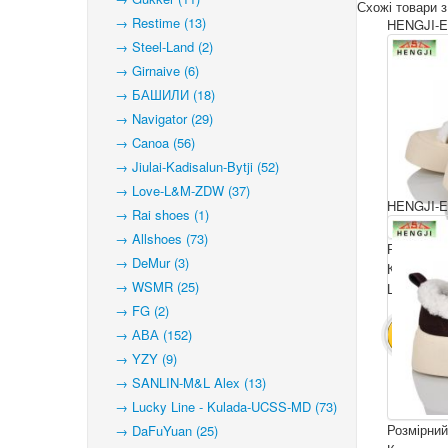
Схожі товари з
→ Restime (13)
HENGJI-E
→ Steel-Land (2)
→ Girnaive (6)
→ БАШИЛИ (18)
→ Navigator (29)
→ Canoa (56)
→ Jiulai-Kadisalun-Bytji (52)
→ Love-L&M-ZDW (37)
HENGJI-E
→ Rai shoes (1)
→ Allshoes (73)
Розмірний
→ DeMur (3)
Комплекта
→ WSMR (25)
Ціна за па
→ FG (2)
→ АВА (152)
В КОШ
→ YZY (9)
→ SANLIN-M&L Alex (13)
→ Lucky Line - Kulada-UCSS-MD (73)
Розмірний
→ DaFuYuan (25)