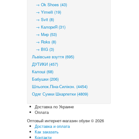
→ Ok Shoes (43)
→ Yimeili (19)
→ Svit (8)
→ КалориЯ (31)
→ Мир (53)
→ Roks (8)
→ BIG (3)
Львівське взуття (695)
ДУТИКИ (457)
Калоші (68)
Бабушки (206)
Шльопок.Піна-Силікон. (4454)
Одяг Сумки Шкарпетки (4809)
Доставка по Украине
Оплата
Оптовый интернет-магазин обуви © 2026
Доставка и оплата
Как заказать
Контакти