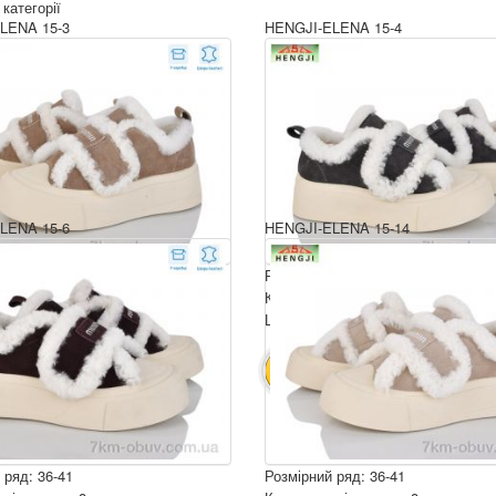
 категорії
LENA 15-3
HENGJI-ELENA 15-4
LENA 15-6
HENGJI-ELENA 15-14
 ряд: 36-41
Розмірний ряд: 36-41
ція ящика: 8
Комплектація ящика: 8
ру: 960 грн.
Ціна за пару: 960 грн.
7680 грн.
7680 грн.
ИК
В КОШИК
 ряд: 36-41
Розмірний ряд: 36-41