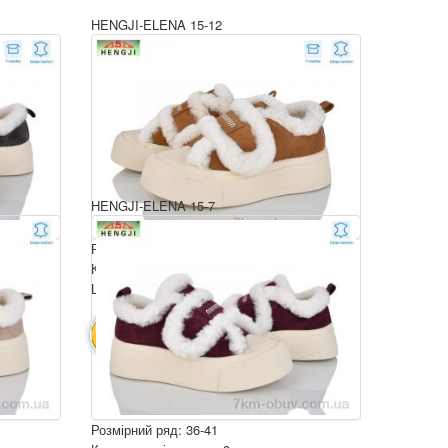
HENGJI-ELENA 15-12
HENGJI-ELENA 15-7
Розмірний ряд: 36-41
Комплектація ящика: 8
Ціна за пару: 960 грн.
7680 грн.
В КОШИК
Розмірний ряд: 36-41