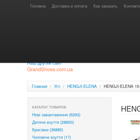
Телефони для замовлень
Київстар: (097) 974-91-46
Головна
Доставка и оплата
Как заказать
Контакт
Лайф: (063) 527-76-88
МТС: (050) 967-41-33
Режим роботи
замовлення у телефонному режимі
с 08:00 до 16:00
П'ятниця — вихідний.
Приєднуйся до нашої групи.
Будь у курсі новинок.
Наш другий сайт
GrandShoes.com.ua
Главная
/
Уггі
/
HENGJI-ELENA
/
HENGJI-ELENA 15
HENG
КАТАЛОГ ТОВАРОВ
Нові завантаження (6293)
Дитяче взуття (28800)
Кросівки (36885)
Чоловіче взуття (17)