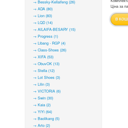
Комплекта
→ Bessky-Kellaifeng (26)
Ціна за па
→ ADA (80)
→ Lion (83)
В КОШ
→ LQD (14)
→ AILAIFA-BESARY (15)
→ Progress (1)
→ Libang - RGP (4)
→ Class-Shoes (26)
→ XIFA (53)
→ ObuvOK (13)
→ Stella (12)
→ Lot Shoes (3)
→ Lilin (3)
→ VICTORIA (6)
→ Swin (30)
→ Kaia (2)
→ YiYi (64)
→ Baolikang (5)
→ Arto (2)