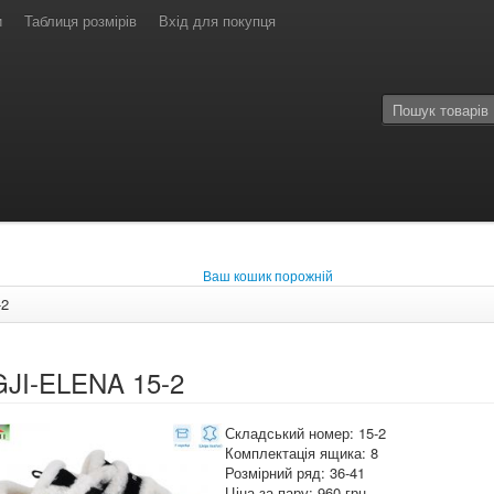
и
Таблиця розмірів
Вхід для покупця
Ваш кошик порожній
-2
JI-ELENA 15-2
Складський номер: 15-2
Комплектація ящика: 8
Розмірний ряд: 36-41
Ціна за пару: 960 грн.