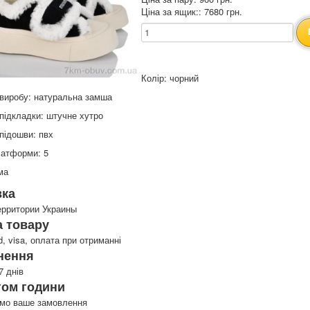
Ціна за ящик:: 7680 грн.
Колір: чорний
виробу: натуральна замша
підкладки: штучне хутро
підошви: пвх
латформи: 5
ма
вка
ерритории Украины
 товару
d, visa, оплата при отриманні
нення
7 днів
гом години
имо ваше замовлення