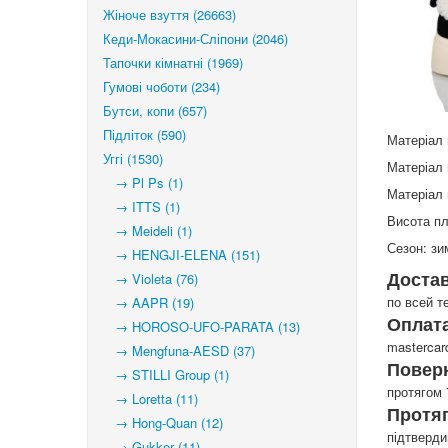
Жіноче взуття (26663)
Кеди-Мокасини-Сліпони (2046)
Тапочки кімнатні (1969)
Гумові чоботи (234)
Бутси, копи (657)
Підліток (590)
Матеріал 
Уггі (1530)
Матеріал 
→ Pl Ps (1)
Матеріал 
→ ITTS (1)
Висота п
→ Meideli (1)
Сезон: зи
→ HENGJI-ELENA (151)
Доста
→ Violeta (76)
по всей т
→ AAPR (19)
Оплата
→ HOROSO-UFO-PARATA (13)
mastercar
→ Mengfuna-AESD (37)
Повер
→ STILLI Group (1)
протягом 
→ Loretta (11)
Протя
→ Hong-Quan (12)
підтверд
→ Gukker (11)