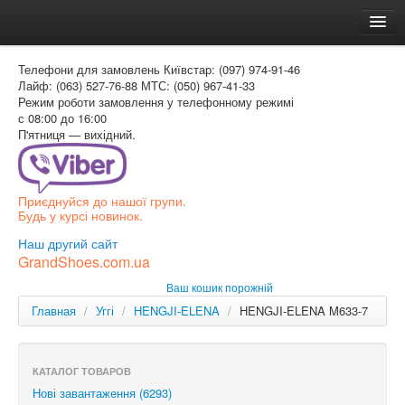
Головна
Телефони для замовлень
Київстар: (097) 974-91-46
Доставка и оплата
Лайф: (063) 527-76-88
МТС: (050) 967-41-33
Режим роботи
замовлення у телефонному режимі
Как заказать
с 08:00 до 16:00
П'ятниця — вихідний.
Контакти
Таблиця розмірів
Приєднуйся до нашої групи.
Вхід для покупця
Будь у курсі новинок.
УКР
Наш другий сайт
GrandShoes.com.ua
УКР
Ваш кошик порожній
РОС
Главная
/
Уггі
/
HENGJI-ELENA
/
HENGJI-ELENA M633-7
КАТАЛОГ ТОВАРОВ
Нові завантаження (6293)