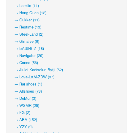
→ Loretta (11)
→ Hong-Quan (12)
→ Gukker (11)
→ Restime (13)
→ Steel-Land (2)
→ Girnaive (6)
→ БАШИЛИ (18)
→ Navigator (29)
→ Canoa (56)
→ Jiulai-Kadisalun-Bytji (52)
→ Love-L&M-ZDW (37)
→ Rai shoes (1)
→ Allshoes (73)
→ DeMur (3)
→ WSMR (25)
→ FG (2)
→ АВА (152)
→ YZY (9)