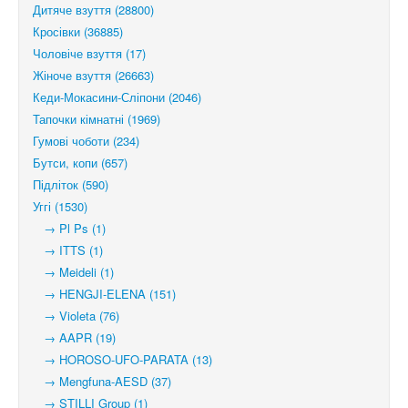
Дитяче взуття (28800)
Кросівки (36885)
Чоловіче взуття (17)
Жіноче взуття (26663)
Кеди-Мокасини-Сліпони (2046)
Тапочки кімнатні (1969)
Гумові чоботи (234)
Бутси, копи (657)
Підліток (590)
Уггі (1530)
→ Pl Ps (1)
→ ITTS (1)
→ Meideli (1)
→ HENGJI-ELENA (151)
→ Violeta (76)
→ AAPR (19)
→ HOROSO-UFO-PARATA (13)
→ Mengfuna-AESD (37)
→ STILLI Group (1)