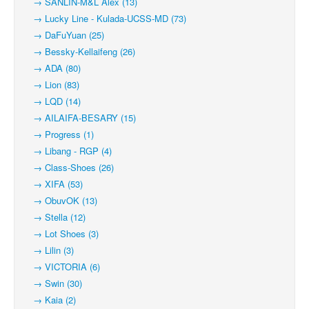
→ SANLIN-M&L Alex (13)
→ Lucky Line - Kulada-UCSS-MD (73)
→ DaFuYuan (25)
→ Bessky-Kellaifeng (26)
→ ADA (80)
→ Lion (83)
→ LQD (14)
→ AILAIFA-BESARY (15)
→ Progress (1)
→ Libang - RGP (4)
→ Class-Shoes (26)
→ XIFA (53)
→ ObuvOK (13)
→ Stella (12)
→ Lot Shoes (3)
→ Lilin (3)
→ VICTORIA (6)
→ Swin (30)
→ Kaia (2)