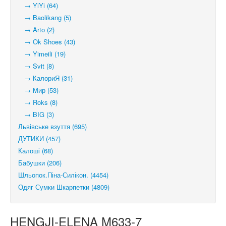
→ YiYi (64)
→ Baolikang (5)
→ Arto (2)
→ Ok Shoes (43)
→ Yimeili (19)
→ Svit (8)
→ КалориЯ (31)
→ Мир (53)
→ Roks (8)
→ BIG (3)
Львівське взуття (695)
ДУТИКИ (457)
Калоші (68)
Бабушки (206)
Шльопок.Піна-Силікон. (4454)
Одяг Сумки Шкарпетки (4809)
HENGJI-ELENA M633-7