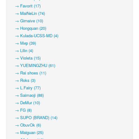
→ Favorit (17)
→ MaiNeLin (74)
→ Girnaive (10)
→ Hongquan (20)
→ Kulada-UCSS-MD (4)
→ Мир (39)
→ Lilin (4)
→ Violeta (15)
→ YUEMINGZHU (61)
→ Rai shoes (11)
→ Roks (3)
→ L.Fairy (77)
→ Saimaoji (88)
→ DeMur (10)
→ FG (8)
→ SUPO (BRAND) (14)
→ ObuvOk (6)
→ Maiguan (25)