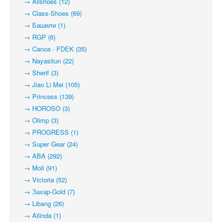
→ Allshoes (12)
→ Class-Shoes (69)
→ Башили (1)
→ RGP (6)
→ Canoa - FDEK (35)
→ Nayasitun (22)
→ Sherif (3)
→ Jiao Li Mei (105)
→ Princess (139)
→ HOROSO (3)
→ Olimp (3)
→ PROGRESS (1)
→ Super Gear (24)
→ ABA (292)
→ Moli (91)
→ Victoria (52)
→ Захар-Gold (7)
→ Libang (26)
→ Ailinda (1)