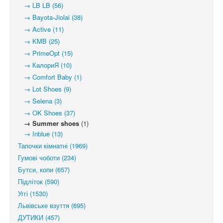
→ LB LB (56)
→ Bayota-Jiolai (38)
→ Active (11)
→ KMB (25)
→ PrimeOpt (15)
→ КалориЯ (10)
→ Comfort Baby (1)
→ Lot Shoes (9)
→ Selena (3)
→ OK Shoes (37)
→ Summer shoes
(1)
→ Inblue (13)
Тапочки кімнатні (1969)
Гумові чоботи (234)
Бутси, копи (657)
Підліток (590)
Уггі (1530)
Львівське взуття (695)
ДУТИКИ (457)