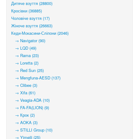
Дитяче взуття (28800)
Кросівки (36885)
Чоловіче взуття (17)
Жіноче взуття (26663)
Кеди-Мокасини-Сліпони (2046)
→ Navigator (90)
→ LQD (49)
→ Rama (23)
→ Loretta (2)
→ Red Sun (25)
→ Mengfuna-AESD (137)
→ Clibee (3)
→ Xifa (61)
→ Veagia-ADA (10)
→ FA-FA(LION) (9)
→ Крок (2)
→ AOKA (3)
→ STILLI Group (10)
→ Yimeili (25)