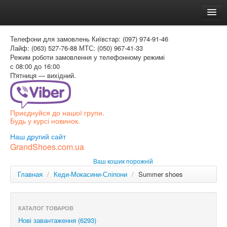
Головна
Телефони для замовлень
Київстар: (097) 974-91-46
Доставка и оплата
Лайф: (063) 527-76-88
МТС: (050) 967-41-33
Режим роботи
замовлення у телефонному режимі
Как заказать
с 08:00 до 16:00
П'ятниця — вихідний.
Контакти
Таблиця розмірів
Приєднуйся до нашої групи.
Вхід для покупця
Будь у курсі новинок.
УКР
Наш другий сайт
GrandShoes.com.ua
УКР
Ваш кошик порожній
РОС
Главная
/
Кеди-Мокасини-Сліпони
/
Summer shoes
КАТАЛОГ ТОВАРОВ
Нові завантаження (6293)