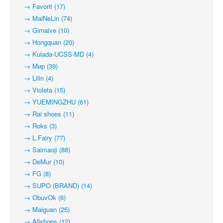
→ Favorit (17)
→ MaiNeLin (74)
→ Girnaive (10)
→ Hongquan (20)
→ Kulada-UCSS-MD (4)
→ Мир (39)
→ Lilin (4)
→ Violeta (15)
→ YUEMINGZHU (61)
→ Rai shoes (11)
→ Roks (3)
→ L.Fairy (77)
→ Saimaoji (88)
→ DeMur (10)
→ FG (8)
→ SUPO (BRAND) (14)
→ ObuvOk (6)
→ Maiguan (25)
→ Allshoes (12)