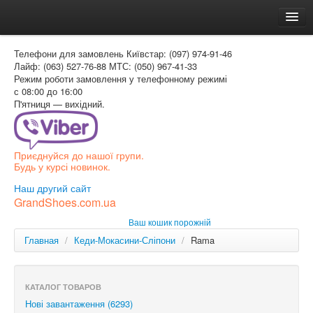
Головна
Телефони для замовлень
Київстар: (097) 974-91-46
Доставка и оплата
Лайф: (063) 527-76-88
МТС: (050) 967-41-33
Режим роботи
замовлення у телефонному режимі
Как заказать
с 08:00 до 16:00
П'ятниця — вихідний.
Контакти
Таблиця розмірів
Приєднуйся до нашої групи.
Вхід для покупця
Будь у курсі новинок.
УКР
Наш другий сайт
GrandShoes.com.ua
УКР
Ваш кошик порожній
РОС
Главная
/
Кеди-Мокасини-Сліпони
/
Rama
КАТАЛОГ ТОВАРОВ
Нові завантаження (6293)