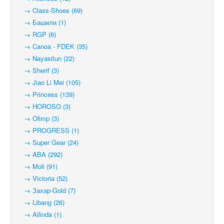
→ Class-Shoes (69)
→ Башили (1)
→ RGP (6)
→ Canoa - FDEK (35)
→ Nayasitun (22)
→ Sherif (3)
→ Jiao Li Mei (105)
→ Princess (139)
→ HOROSO (3)
→ Olimp (3)
→ PROGRESS (1)
→ Super Gear (24)
→ ABA (292)
→ Moli (91)
→ Victoria (52)
→ Захар-Gold (7)
→ Libang (26)
→ Ailinda (1)