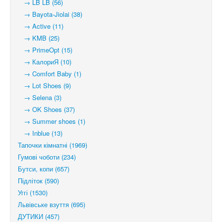
→ LB LB (56)
→ Bayota-Jiolai (38)
→ Active (11)
→ KMB (25)
→ PrimeOpt (15)
→ КалориЯ (10)
→ Comfort Baby (1)
→ Lot Shoes (9)
→ Selena (3)
→ OK Shoes (37)
→ Summer shoes (1)
→ Inblue (13)
Тапочки кімнатні (1969)
Гумові чоботи (234)
Бутси, копи (657)
Підліток (590)
Уггі (1530)
Львівське взуття (695)
ДУТИКИ (457)