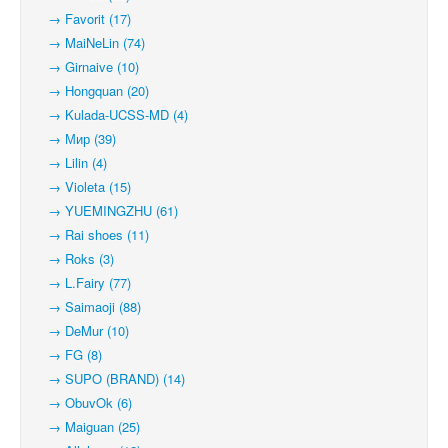
→ Favorit (17)
→ MaiNeLin (74)
→ Girnaive (10)
→ Hongquan (20)
→ Kulada-UCSS-MD (4)
→ Мир (39)
→ Lilin (4)
→ Violeta (15)
→ YUEMINGZHU (61)
→ Rai shoes (11)
→ Roks (3)
→ L.Fairy (77)
→ Saimaoji (88)
→ DeMur (10)
→ FG (8)
→ SUPO (BRAND) (14)
→ ObuvOk (6)
→ Maiguan (25)