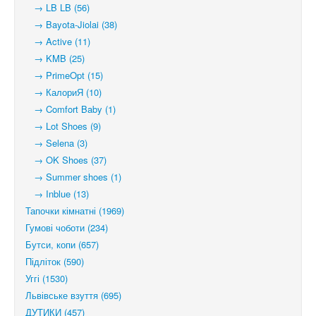
→ LB LB (56)
→ Bayota-Jiolai (38)
→ Active (11)
→ KMB (25)
→ PrimeOpt (15)
→ КалориЯ (10)
→ Comfort Baby (1)
→ Lot Shoes (9)
→ Selena (3)
→ OK Shoes (37)
→ Summer shoes (1)
→ Inblue (13)
Тапочки кімнатні (1969)
Гумові чоботи (234)
Бутси, копи (657)
Підліток (590)
Уггі (1530)
Львівське взуття (695)
ДУТИКИ (457)