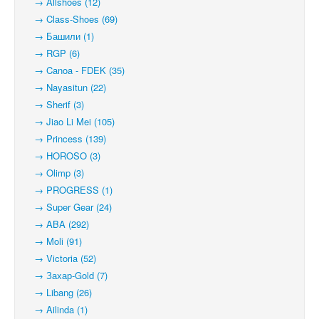
→ Allshoes (12)
→ Class-Shoes (69)
→ Башили (1)
→ RGP (6)
→ Canoa - FDEK (35)
→ Nayasitun (22)
→ Sherif (3)
→ Jiao Li Mei (105)
→ Princess (139)
→ HOROSO (3)
→ Olimp (3)
→ PROGRESS (1)
→ Super Gear (24)
→ ABA (292)
→ Moli (91)
→ Victoria (52)
→ Захар-Gold (7)
→ Libang (26)
→ Ailinda (1)