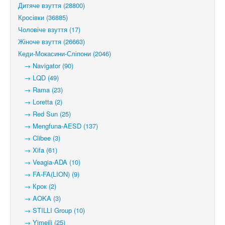
Дитяче взуття (28800)
Кросівки (36885)
Чоловіче взуття (17)
Жіноче взуття (26663)
Кеди-Мокасини-Сліпони (2046)
→ Navigator (90)
→ LQD (49)
→ Rama (23)
→ Loretta (2)
→ Red Sun (25)
→ Mengfuna-AESD (137)
→ Clibee (3)
→ Xifa (61)
→ Veagia-ADA (10)
→ FA-FA(LION) (9)
→ Крок (2)
→ AOKA (3)
→ STILLI Group (10)
→ Yimeili (25)