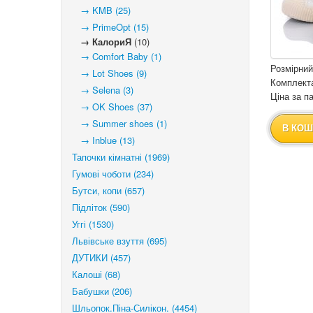
→ KMB (25)
→ PrimeOpt (15)
→ КалориЯ
(10)
→ Comfort Baby (1)
Розмірний
→ Lot Shoes (9)
Комплекта
→ Selena (3)
Ціна за п
→ OK Shoes (37)
→ Summer shoes (1)
В КОШ
→ Inblue (13)
Тапочки кімнатні (1969)
Гумові чоботи (234)
Бутси, копи (657)
Підліток (590)
Уггі (1530)
Львівське взуття (695)
ДУТИКИ (457)
Калоші (68)
Бабушки (206)
Шльопок.Піна-Силікон. (4454)