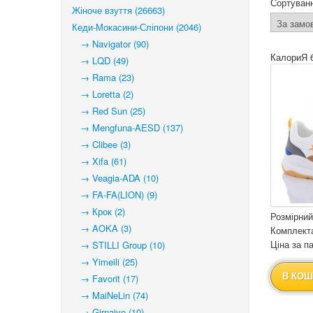
Сортуван
Жіноче взуття (26663)
Кеди-Мокасини-Сліпони (2046)
→ Navigator (90)
КалориЯ 
→ LQD (49)
→ Rama (23)
→ Loretta (2)
→ Red Sun (25)
→ Mengfuna-AESD (137)
→ Clibee (3)
→ Xifa (61)
→ Veagia-ADA (10)
→ FA-FA(LION) (9)
→ Крок (2)
Розмірний
→ AOKA (3)
Комплекта
Ціна за па
→ STILLI Group (10)
→ Yimeili (25)
В КОШ
→ Favorit (17)
→ MaiNeLin (74)
→ Girnaive (10)