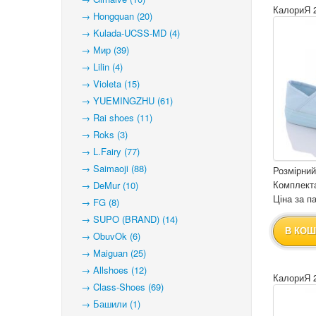
КалориЯ 
→ Hongquan (20)
→ Kulada-UCSS-MD (4)
→ Мир (39)
→ Lilin (4)
→ Violeta (15)
→ YUEMINGZHU (61)
→ Rai shoes (11)
→ Roks (3)
→ L.Fairy (77)
→ Saimaoji (88)
Розмірний
Комплекта
→ DeMur (10)
Ціна за па
→ FG (8)
→ SUPO (BRAND) (14)
В КОШ
→ ObuvOk (6)
→ Maiguan (25)
→ Allshoes (12)
КалориЯ 
→ Class-Shoes (69)
→ Башили (1)