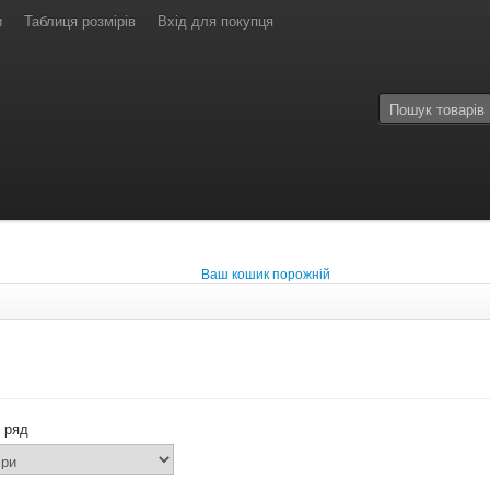
и
Таблиця розмірів
Вхід для покупця
Ваш кошик порожній
 ряд