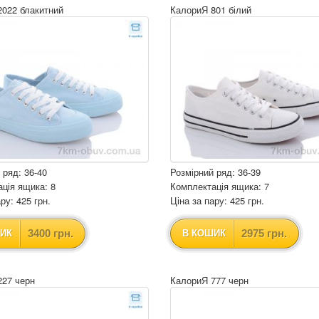
2022 блакитний
КалориЯ 801 білий
 ряд: 36-40
Розмірний ряд: 36-39
ція ящика: 8
Комплектація ящика: 7
ру: 425 грн.
Ціна за пару: 425 грн.
3400 грн.
2975 грн.
ИК
В КОШИК
227 черн
КалориЯ 777 черн