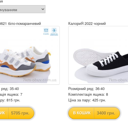
ня
6621 біло-помаранчевий
КалориЯ 2022 чорний
 ряд: 35-40
Розмірний ряд: 36-40
ція ящика: 7
Комплектація ящика: 8
ру: 815 грн.
Ціна за пару: 425 грн.
5705 грн.
3400 грн.
ИК
В КОШИК