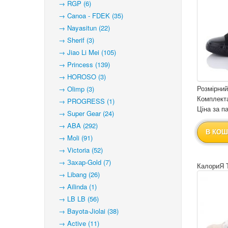
→ RGP (6)
→ Canoa - FDEK (35)
→ Nayasitun (22)
→ Sherif (3)
→ Jiao Li Mei (105)
→ Princess (139)
→ HOROSO (3)
Розмірний
→ Olimp (3)
Комплекта
→ PROGRESS (1)
Ціна за па
→ Super Gear (24)
→ ABA (292)
В КОШ
→ Moli (91)
→ Victoria (52)
→ Захар-Gold (7)
КалориЯ 
→ Libang (26)
→ Ailinda (1)
→ LB LB (56)
→ Bayota-Jiolai (38)
→ Active (11)