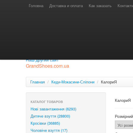
Телефони для замовлень
Київстар: (097) 974-91-46
Головна
Доставка и оплата
Как заказать
Контакт
Лайф: (063) 527-76-88
МТС: (050) 967-41-33
Режим роботи
замовлення у телефонному режимі
с 08:00 до 16:00
П'ятниця — вихідний.
Приєднуйся до нашої групи.
Будь у курсі новинок.
Наш другий сайт
GrandShoes.com.ua
Главная
/
Кеди-Мокасини-Сліпони
/
КалориЯ
КалориЯ
КАТАЛОГ ТОВАРОВ
Нові завантаження (6293)
Дитяче взуття (28800)
Розмірний
Кросівки (36885)
Чоловіче взуття (17)