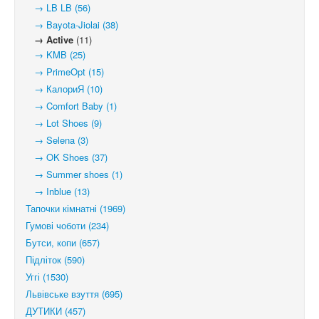
→ LB LB (56)
→ Bayota-Jiolai (38)
→ Active
(11)
→ KMB (25)
→ PrimeOpt (15)
→ КалориЯ (10)
→ Comfort Baby (1)
→ Lot Shoes (9)
→ Selena (3)
→ OK Shoes (37)
→ Summer shoes (1)
→ Inblue (13)
Тапочки кімнатні (1969)
Гумові чоботи (234)
Бутси, копи (657)
Підліток (590)
Уггі (1530)
Львівське взуття (695)
ДУТИКИ (457)