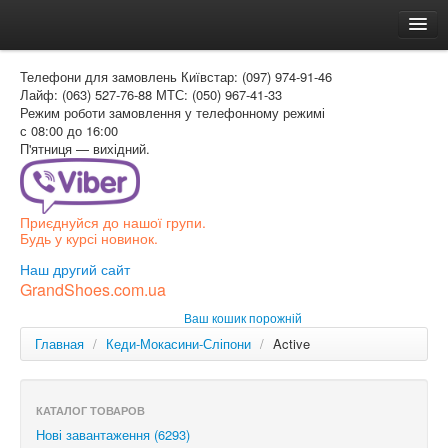
Головна
Телефони для замовлень
Київстар: (097) 974-91-46
Доставка и оплата
Лайф: (063) 527-76-88
МТС: (050) 967-41-33
Режим роботи
замовлення у телефонному режимі
Как заказать
с 08:00 до 16:00
П'ятниця — вихідний.
Контакти
Таблиця розмірів
Приєднуйся до нашої групи.
Вхід для покупця
Будь у курсі новинок.
УКР
Наш другий сайт
GrandShoes.com.ua
УКР
Ваш кошик порожній
РОС
Главная
/
Кеди-Мокасини-Сліпони
/
Active
КАТАЛОГ ТОВАРОВ
Нові завантаження (6293)