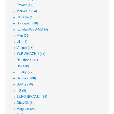
→ Favorit (17)
→ MaiNeLin (74)
→ Girnaive (10)
→ Hongquan (20)
→ Kulada-UCSS-MD (4)
→ Мир (39)
→ Lilin (4)
→ Violeta (15)
→ YUEMINGZHU (61)
→ Rai shoes (11)
→ Roks (3)
→ L.Fairy (77)
→ Saimaoji (88)
→ DeMur (10)
→ FG (8)
→ SUPO (BRAND) (14)
→ ObuvOk (6)
→ Maiguan (25)