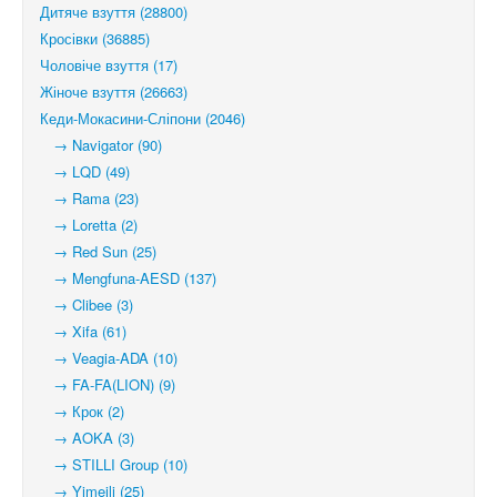
Дитяче взуття (28800)
Кросівки (36885)
Чоловіче взуття (17)
Жіноче взуття (26663)
Кеди-Мокасини-Сліпони (2046)
→ Navigator (90)
→ LQD (49)
→ Rama (23)
→ Loretta (2)
→ Red Sun (25)
→ Mengfuna-AESD (137)
→ Clibee (3)
→ Xifa (61)
→ Veagia-ADA (10)
→ FA-FA(LION) (9)
→ Крок (2)
→ AOKA (3)
→ STILLI Group (10)
→ Yimeili (25)