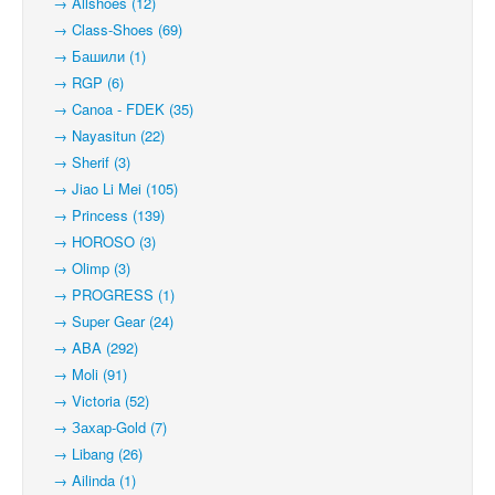
→ Allshoes (12)
→ Class-Shoes (69)
→ Башили (1)
→ RGP (6)
→ Canoa - FDEK (35)
→ Nayasitun (22)
→ Sherif (3)
→ Jiao Li Mei (105)
→ Princess (139)
→ HOROSO (3)
→ Olimp (3)
→ PROGRESS (1)
→ Super Gear (24)
→ ABA (292)
→ Moli (91)
→ Victoria (52)
→ Захар-Gold (7)
→ Libang (26)
→ Ailinda (1)