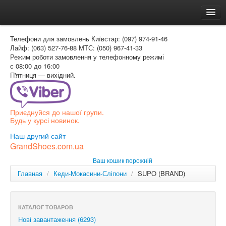
Головна
Телефони для замовлень
Київстар: (097) 974-91-46
Доставка и оплата
Лайф: (063) 527-76-88
МТС: (050) 967-41-33
Режим роботи
замовлення у телефонному режимі
Как заказать
с 08:00 до 16:00
П'ятниця — вихідний.
Контакти
Таблиця розмірів
Приєднуйся до нашої групи.
Вхід для покупця
Будь у курсі новинок.
УКР
Наш другий сайт
GrandShoes.com.ua
УКР
Ваш кошик порожній
РОС
Главная
/
Кеди-Мокасини-Сліпони
/
SUPO (BRAND)
КАТАЛОГ ТОВАРОВ
Нові завантаження (6293)