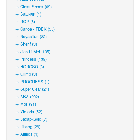
→ Class-Shoes (69)
→ Башили (1)
→ RGP (6)
→ Canoa - FDEK (35)
→ Nayasitun (22)
→ Sherif (3)
→ Jiao Li Mei (105)
→ Princess (139)
→ HOROSO (3)
→ Olimp (3)
→ PROGRESS (1)
→ Super Gear (24)
→ ABA (292)
→ Moli (91)
→ Victoria (52)
→ Захар-Gold (7)
→ Libang (26)
→ Ailinda (1)