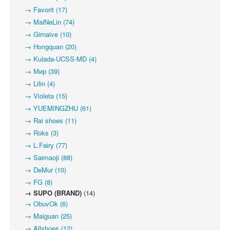
→ Favorit (17)
→ MaiNeLin (74)
→ Girnaive (10)
→ Hongquan (20)
→ Kulada-UCSS-MD (4)
→ Мир (39)
→ Lilin (4)
→ Violeta (15)
→ YUEMINGZHU (61)
→ Rai shoes (11)
→ Roks (3)
→ L.Fairy (77)
→ Saimaoji (88)
→ DeMur (10)
→ FG (8)
→ SUPO (BRAND)
(14)
→ ObuvOk (6)
→ Maiguan (25)
→ Allshoes (12)