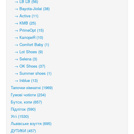
→ LB LB (56)
→ Bayota-Jiolai (38)
→ Active (11)
→ KMB (25)
→ PrimeOpt (15)
→ КалориЯ (10)
→ Comfort Baby (1)
→ Lot Shoes (9)
→ Selena (3)
→ OK Shoes (37)
→ Summer shoes (1)
→ Inblue (13)
Тапочки кімнатні (1969)
Гумові чоботи (234)
Бутси, копи (657)
Підліток (590)
Уггі (1530)
Львівське взуття (695)
ДУТИКИ (457)