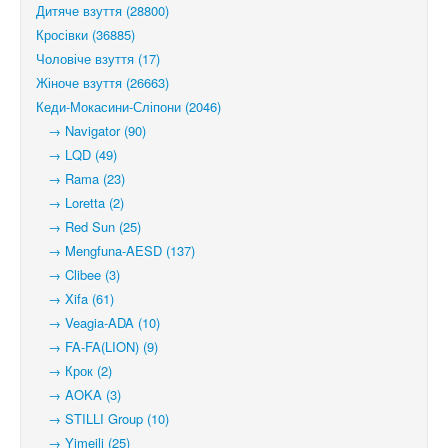
Дитяче взуття (28800)
Кросівки (36885)
Чоловіче взуття (17)
Жіноче взуття (26663)
Кеди-Мокасини-Сліпони (2046)
→ Navigator (90)
→ LQD (49)
→ Rama (23)
→ Loretta (2)
→ Red Sun (25)
→ Mengfuna-AESD (137)
→ Clibee (3)
→ Xifa (61)
→ Veagia-ADA (10)
→ FA-FA(LION) (9)
→ Крок (2)
→ AOKA (3)
→ STILLI Group (10)
→ Yimeili (25)