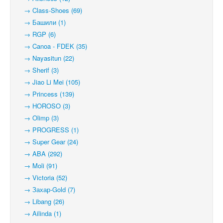
→ Class-Shoes (69)
→ Башили (1)
→ RGP (6)
→ Canoa - FDEK (35)
→ Nayasitun (22)
→ Sherif (3)
→ Jiao Li Mei (105)
→ Princess (139)
→ HOROSO (3)
→ Olimp (3)
→ PROGRESS (1)
→ Super Gear (24)
→ ABA (292)
→ Moli (91)
→ Victoria (52)
→ Захар-Gold (7)
→ Libang (26)
→ Ailinda (1)