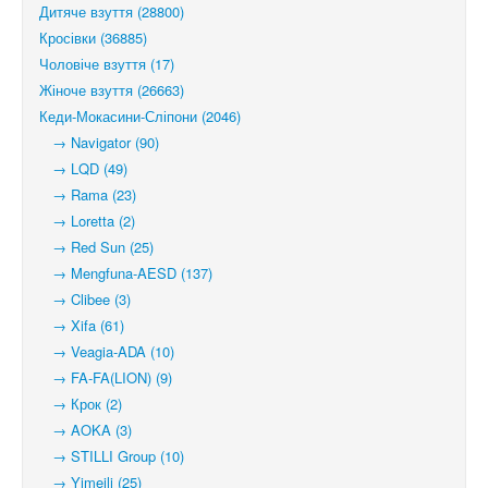
Дитяче взуття (28800)
Кросівки (36885)
Чоловіче взуття (17)
Жіноче взуття (26663)
Кеди-Мокасини-Сліпони (2046)
→ Navigator (90)
→ LQD (49)
→ Rama (23)
→ Loretta (2)
→ Red Sun (25)
→ Mengfuna-AESD (137)
→ Clibee (3)
→ Xifa (61)
→ Veagia-ADA (10)
→ FA-FA(LION) (9)
→ Крок (2)
→ AOKA (3)
→ STILLI Group (10)
→ Yimeili (25)