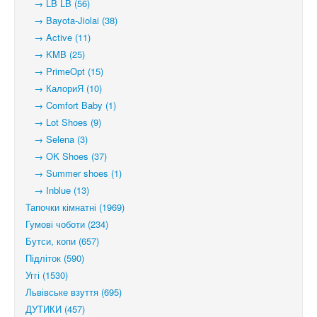
→ LB LB (56)
→ Bayota-Jiolai (38)
→ Active (11)
→ KMB (25)
→ PrimeOpt (15)
→ КалориЯ (10)
→ Comfort Baby (1)
→ Lot Shoes (9)
→ Selena (3)
→ OK Shoes (37)
→ Summer shoes (1)
→ Inblue (13)
Тапочки кімнатні (1969)
Гумові чоботи (234)
Бутси, копи (657)
Підліток (590)
Уггі (1530)
Львівське взуття (695)
ДУТИКИ (457)