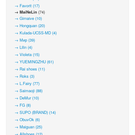
→ Favorit (17)
→ MaiNeLin
(74)
→ Girnaive (10)
→ Hongquan (20)
→ Kulada-UCSS-MD (4)
→ Мир (39)
→ Lilin (4)
→ Violeta (15)
→ YUEMINGZHU (61)
→ Rai shoes (11)
→ Roks (3)
→ L.Fairy (77)
→ Saimaoji (88)
→ DeMur (10)
→ FG (8)
→ SUPO (BRAND) (14)
→ ObuvOk (6)
→ Maiguan (25)
→ Allshoes (12)