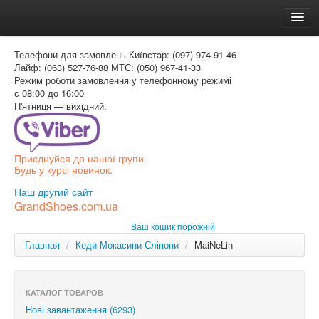
Головна
Телефони для замовлень
Київстар: (097) 974-91-46
Доставка и оплата
Лайф: (063) 527-76-88
МТС: (050) 967-41-33
Режим роботи
замовлення у телефонному режимі
Как заказать
с 08:00 до 16:00
П'ятниця — вихідний.
Контакти
Таблиця розмірів
Приєднуйся до нашої групи.
Вхід для покупця
Будь у курсі новинок.
УКР
Наш другий сайт
GrandShoes.com.ua
УКР
Ваш кошик порожній
РОС
Главная
/
Кеди-Мокасини-Сліпони
/
MaiNeLin
КАТАЛОГ ТОВАРОВ
Нові завантаження (6293)