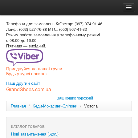
Головна
Телефони для замовлень
Київстар: (097) 974-91-46
Доставка и оплата
Лайф: (063) 527-76-88
МТС: (050) 967-41-33
Режим роботи
замовлення у телефонному режимі
Как заказать
с 08:00 до 16:00
П'ятниця — вихідний.
Контакти
Таблиця розмірів
Приєднуйся до нашої групи.
Вхід для покупця
Будь у курсі новинок.
УКР
Наш другий сайт
GrandShoes.com.ua
УКР
Ваш кошик порожній
РОС
Главная
/
Кеди-Мокасини-Сліпони
/
Victoria
КАТАЛОГ ТОВАРОВ
Нові завантаження (6293)