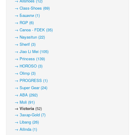
→ Allshoes (12)
→ Class-Shoes (69)
→ Башили (1)
→ RGP (6)
→ Canoa - FDEK (35)
→ Nayasitun (22)
→ Sherif (3)
→ Jiao Li Mei (105)
→ Princess (139)
→ HOROSO (3)
→ Olimp (3)
→ PROGRESS (1)
→ Super Gear (24)
→ ABA (292)
→ Moli (91)
→ Victoria
(52)
→ Захар-Gold (7)
→ Libang (26)
→ Ailinda (1)