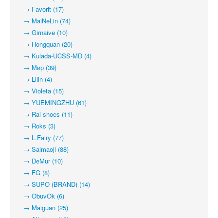
→ Favorit (17)
→ MaiNeLin (74)
→ Girnaive (10)
→ Hongquan (20)
→ Kulada-UCSS-MD (4)
→ Мир (39)
→ Lilin (4)
→ Violeta (15)
→ YUEMINGZHU (61)
→ Rai shoes (11)
→ Roks (3)
→ L.Fairy (77)
→ Saimaoji (88)
→ DeMur (10)
→ FG (8)
→ SUPO (BRAND) (14)
→ ObuvOk (6)
→ Maiguan (25)