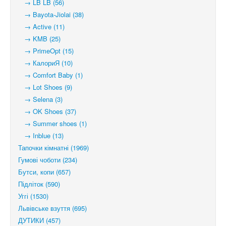
→ LB LB (56)
→ Bayota-Jiolai (38)
→ Active (11)
→ KMB (25)
→ PrimeOpt (15)
→ КалориЯ (10)
→ Comfort Baby (1)
→ Lot Shoes (9)
→ Selena (3)
→ OK Shoes (37)
→ Summer shoes (1)
→ Inblue (13)
Тапочки кімнатні (1969)
Гумові чоботи (234)
Бутси, копи (657)
Підліток (590)
Уггі (1530)
Львівське взуття (695)
ДУТИКИ (457)