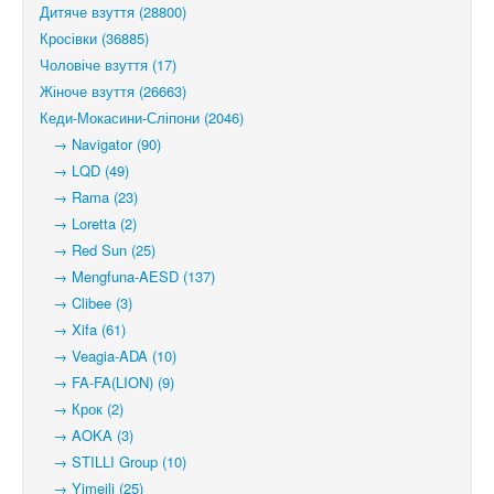
Дитяче взуття (28800)
Кросівки (36885)
Чоловіче взуття (17)
Жіноче взуття (26663)
Кеди-Мокасини-Сліпони (2046)
→ Navigator (90)
→ LQD (49)
→ Rama (23)
→ Loretta (2)
→ Red Sun (25)
→ Mengfuna-AESD (137)
→ Clibee (3)
→ Xifa (61)
→ Veagia-ADA (10)
→ FA-FA(LION) (9)
→ Крок (2)
→ AOKA (3)
→ STILLI Group (10)
→ Yimeili (25)