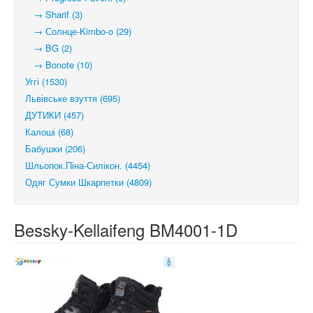
→ Sharif (3)
→ Солнце-Kimbo-o (29)
→ BG (2)
→ Bonote (10)
Уггі (1530)
Львівське взуття (695)
ДУТИКИ (457)
Калоші (68)
Бабушки (206)
Шльопок.Піна-Силікон. (4454)
Одяг Сумки Шкарпетки (4809)
Bessky-Kellaifeng BM4001-1D