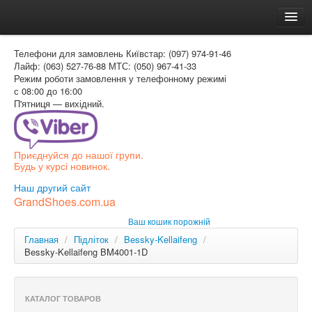
Головна
Телефони для замовлень
Київстар: (097) 974-91-46
Доставка и оплата
Лайф: (063) 527-76-88
МТС: (050) 967-41-33
Режим роботи
замовлення у телефонному режимі
Как заказать
с 08:00 до 16:00
П'ятниця — вихідний.
Контакти
Таблиця розмірів
Приєднуйся до нашої групи.
Вхід для покупця
Будь у курсі новинок.
УКР
Наш другий сайт
GrandShoes.com.ua
УКР
Ваш кошик порожній
РОС
Главная
/
Підліток
/
Bessky-Kellaifeng
/
Bessky-Kellaifeng BM4001-1D
КАТАЛОГ ТОВАРОВ