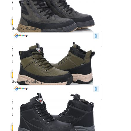
Комплектація ящика: 8
Ціна за пару: 750 грн.
6000 грн.
В КОШИК
Bessky-Kellaifeng BM3800-3D
Розмірний ряд: 36-41
Комплектація ящика: 8
Ціна за пару: 750 грн.
6000 грн.
В КОШИК
Bessky-Kellaifeng BM3799-1D
Розмірний ряд: 36-41
Комплектація ящика: 8
Ціна за пару: 750 грн.
6000 грн.
В КОШИК