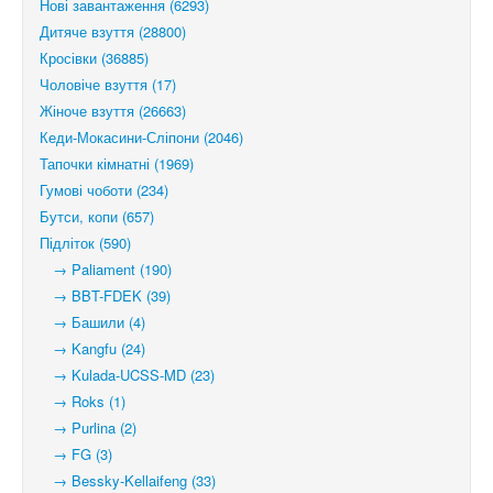
Нові завантаження (6293)
Дитяче взуття (28800)
Кросівки (36885)
Чоловіче взуття (17)
Жіноче взуття (26663)
Кеди-Мокасини-Сліпони (2046)
Тапочки кімнатні (1969)
Гумові чоботи (234)
Бутси, копи (657)
Підліток (590)
→ Paliament (190)
→ BBT-FDEK (39)
→ Башили (4)
→ Kangfu (24)
→ Kulada-UCSS-MD (23)
→ Roks (1)
→ Purlina (2)
→ FG (3)
→ Bessky-Kellaifeng (33)