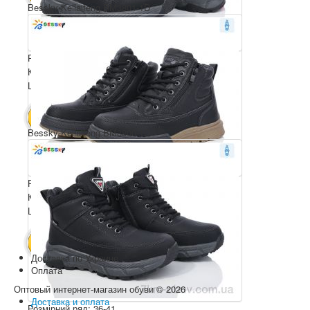
Bessky-Kellaifeng BM3801-1D
Розмірний ряд: 36-41
Комплектація ящика: 8
Ціна за пару: 750 грн.
6000 грн.
В КОШИК
Bessky-Kellaifeng BM3800-1D
Розмірний ряд: 36-41
Комплектація ящика: 8
Ціна за пару: 750 грн.
6000 грн.
В КОШИК
Доставка по Украине
Оплата
Оптовый интернет-магазин обуви © 2026
Доставка и оплата
Розмірний ряд: 36-41