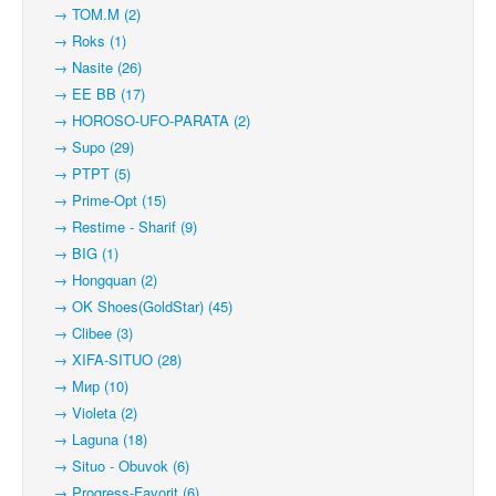
→ TOM.M (2)
→ Roks (1)
→ Nasite (26)
→ EE BB (17)
→ HOROSO-UFO-PARATA (2)
→ Supo (29)
→ PTPT (5)
→ Prime-Opt (15)
→ Restime - Sharif (9)
→ BIG (1)
→ Hongquan (2)
→ OK Shoes(GoldStar) (45)
→ Clibee (3)
→ XIFA-SITUO (28)
→ Мир (10)
→ Violeta (2)
→ Laguna (18)
→ Situo - Obuvok (6)
→ Progress-Favorit (6)