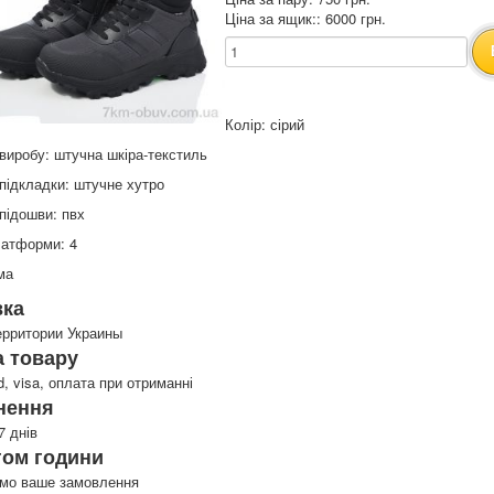
Ціна за ящик:: 6000 грн.
Колір: сірий
виробу: штучна шкіра-текстиль
підкладки: штучне хутро
підошви: пвх
латформи: 4
ма
вка
ерритории Украины
 товару
d, visa, оплата при отриманні
нення
7 днів
гом години
имо ваше замовлення