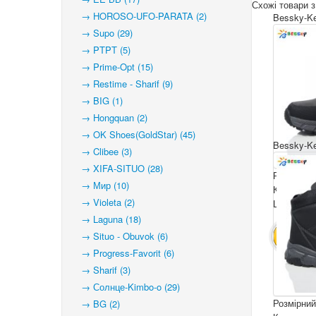
Схожі товари з
→ HOROSO-UFO-PARATA (2)
Bessky-Ke
→ Supo (29)
→ PTPT (5)
→ Prime-Opt (15)
→ Restime - Sharif (9)
→ BIG (1)
→ Hongquan (2)
→ OK Shoes(GoldStar) (45)
Bessky-Ke
→ Clibee (3)
→ XIFA-SITUO (28)
Розмірний
→ Мир (10)
Комплекта
→ Violeta (2)
Ціна за па
→ Laguna (18)
→ Situo - Obuvok (6)
В КОШ
→ Progress-Favorit (6)
→ Sharif (3)
→ Солнце-Kimbo-o (29)
Розмірний
→ BG (2)