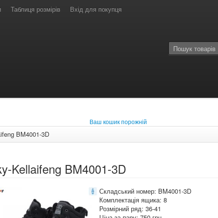
и
Таблиця розмірів
Вхід для покупця
Ваш кошик порожній
aifeng BM4001-3D
y-Kellaifeng BM4001-3D
Складський номер: BM4001-3D
Комплектація ящика: 8
Розмірний ряд: 36-41
Ціна за пару: 750 грн.