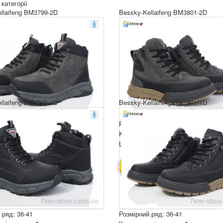
 категорії
llaifeng BM3799-2D
Bessky-Kellaifeng BM3801-2D
llaifeng BM3799-1D
Bessky-Kellaifeng BM3801-1D
 ряд: 36-41
Розмірний ряд: 36-41
ція ящика: 8
Комплектація ящика: 8
ру: 750 грн.
Ціна за пару: 750 грн.
6000 грн.
6000 грн.
ИК
В КОШИК
 ряд: 36-41
Розмірний ряд: 36-41