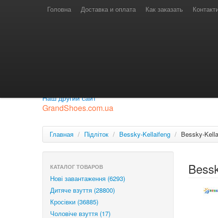
Телефони для замовлень
Київстар: (097) 974-91-46
Головна
Доставка и оплата
Как заказать
Контакт
Лайф: (063) 527-76-88
МТС: (050) 967-41-33
Режим роботи
замовлення у телефонному режимі
с 08:00 до 16:00
П'ятниця — вихідний.
Приєднуйся до нашої групи.
Будь у курсі новинок.
Наш другий сайт
GrandShoes.com.ua
Главная
/
Підліток
/
Bessky-Kellaifeng
/
Bessky-Kell
Bessk
КАТАЛОГ ТОВАРОВ
Нові завантаження (6293)
Дитяче взуття (28800)
Кросівки (36885)
Чоловіче взуття (17)