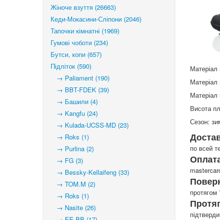
Жіноче взуття (26663)
Кеди-Мокасини-Сліпони (2046)
Тапочки кімнатні (1969)
Гумові чоботи (234)
Бутси, копи (657)
Підліток (590)
Матеріал 
→ Paliament (190)
Матеріал 
→ BBT-FDEK (39)
Матеріал 
→ Башили (4)
Висота п
→ Kangfu (24)
Сезон: зи
→ Kulada-UCSS-MD (23)
Доста
→ Roks (1)
по всей т
→ Purlina (2)
Оплата
→ FG (3)
mastercar
→ Bessky-Kellaifeng (33)
Повер
→ TOM.M (2)
протягом 
→ Roks (1)
Протя
→ Nasite (26)
підтверд
→ EE BB (17)