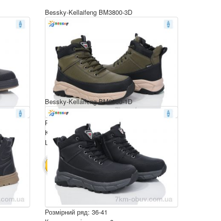
Bessky-Kellaifeng BM3800-3D
Bessky-Kellaifeng BM3800-1D
Розмірний ряд: 36-41
Комплектація ящика: 8
Ціна за пару: 750 грн.
6000 грн.
В КОШИК
Розмірний ряд: 36-41