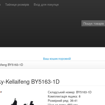
и
Таблиця розмірів
Вхід для покупця
Ваш кошик порожній
aifeng BY5163-1D
y-Kellaifeng BY5163-1D
Складський номер: BY5163-1D
Комплектація ящика: 8
Розмірний ряд: 36-41
Ціна за пару: 650 грн.