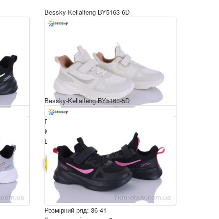
Bessky-Kellaifeng BY5163-6D
Bessky-Kellaifeng BY5163-5D
Розмірний ряд: 36-41
Комплектація ящика: 8
Ціна за пару: 650 грн.
5200 грн.
В КОШИК
Розмірний ряд: 36-41