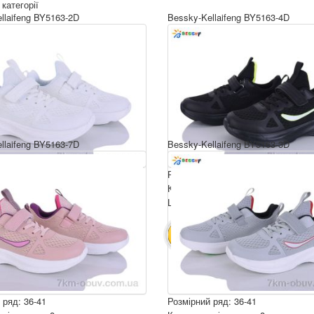
 категорії
llaifeng BY5163-2D
Bessky-Kellaifeng BY5163-4D
llaifeng BY5163-7D
Bessky-Kellaifeng BY5163-3D
 ряд: 36-41
Розмірний ряд: 36-41
ція ящика: 8
Комплектація ящика: 8
ру: 650 грн.
Ціна за пару: 650 грн.
5200 грн.
5200 грн.
ИК
В КОШИК
 ряд: 36-41
Розмірний ряд: 36-41