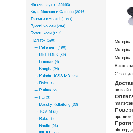
Жіноче взуття (26663)
Кеди-Мокасини-Сліпони (2046)
Тапочки кімнатні (1969)
Гумові чоботи (234)
Бутси, копи (657)
Підліток (590)
Матеріал 
→ Paliament (190)
Матеріал 
→ BBT-FDEK (39)
Матеріал 
→ Башили (4)
Висота п
→ Kangfu (24)
Сезон: де
→ Kulada-UCSS-MD (23)
Доста
→ Roks (1)
по всей т
→ Purlina (2)
Оплата
→ FG (3)
mastercar
→ Bessky-Kellaifeng (33)
Повер
→ TOM.M (2)
протягом 
→ Roks (1)
Протя
→ Nasite (26)
підтверд
→ EE BB (17)