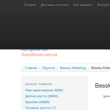
Телефони для замовлень
Київстар: (097) 974-91-46
Головна
Доставка и оплата
Как заказать
Контакт
Лайф: (063) 527-76-88
МТС: (050) 967-41-33
Режим роботи
замовлення у телефонному режимі
с 08:00 до 16:00
П'ятниця — вихідний.
Приєднуйся до нашої групи.
Будь у курсі новинок.
Наш другий сайт
GrandShoes.com.ua
Главная
/
Підліток
/
Bessky-Kellaifeng
/
Bessky-Kell
Bessk
КАТАЛОГ ТОВАРОВ
Нові завантаження (6293)
Дитяче взуття (28800)
Кросівки (36885)
Чоловіче взуття (17)