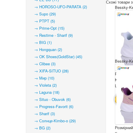
Схожі товари з
→ HOROSO-UFO-PARATA (2)
Bessky-Ke
→ Supo (29)
→ PTPT (5)
→ Prime-Opt (15)
→ Restime - Sharif (9)
→ BIG (1)
→ Hongquan (2)
→ OK Shoes(GoldStar) (45)
Bessky-Ke
→ Clibee (3)
→ XIFA-SITUO (28)
Розмірний
→ Мир (10)
Комплекта
→ Violeta (2)
Ціна за па
→ Laguna (18)
→ Situo - Obuvok (6)
В КОШ
→ Progress-Favorit (6)
→ Sharif (3)
→ Солнце-Kimbo-o (29)
Розмірний
→ BG (2)