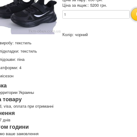
Ціна за ящик:: 5200 грн.
Колір: чорний
виробу: текстиль
підкладки: текстиль
підошви: піна
латформи: 4
місезон
вка
ерритории Украины
 товару
d, visa, оплата при отриманні
нення
7 днів
гом години
имо ваше замовлення