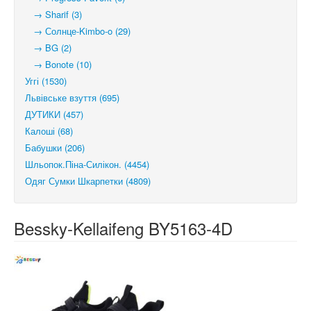
→ Sharif (3)
→ Солнце-Kimbo-o (29)
→ BG (2)
→ Bonote (10)
Уггі (1530)
Львівське взуття (695)
ДУТИКИ (457)
Калоші (68)
Бабушки (206)
Шльопок.Піна-Силікон. (4454)
Одяг Сумки Шкарпетки (4809)
Bessky-Kellaifeng BY5163-4D