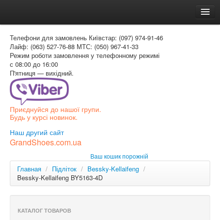
Головна
Телефони для замовлень
Київстар: (097) 974-91-46
Доставка и оплата
Лайф: (063) 527-76-88
МТС: (050) 967-41-33
Режим роботи
замовлення у телефонному режимі
Как заказать
с 08:00 до 16:00
П'ятниця — вихідний.
Контакти
Таблиця розмірів
Приєднуйся до нашої групи.
Вхід для покупця
Будь у курсі новинок.
УКР
Наш другий сайт
GrandShoes.com.ua
УКР
Ваш кошик порожній
РОС
Главная
/
Підліток
/
Bessky-Kellaifeng
/
Bessky-Kellaifeng BY5163-4D
КАТАЛОГ ТОВАРОВ