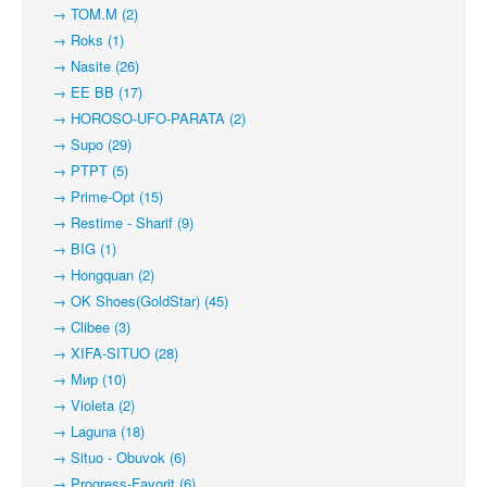
→ TOM.M (2)
→ Roks (1)
→ Nasite (26)
→ EE BB (17)
→ HOROSO-UFO-PARATA (2)
→ Supo (29)
→ PTPT (5)
→ Prime-Opt (15)
→ Restime - Sharif (9)
→ BIG (1)
→ Hongquan (2)
→ OK Shoes(GoldStar) (45)
→ Clibee (3)
→ XIFA-SITUO (28)
→ Мир (10)
→ Violeta (2)
→ Laguna (18)
→ Situo - Obuvok (6)
→ Progress-Favorit (6)