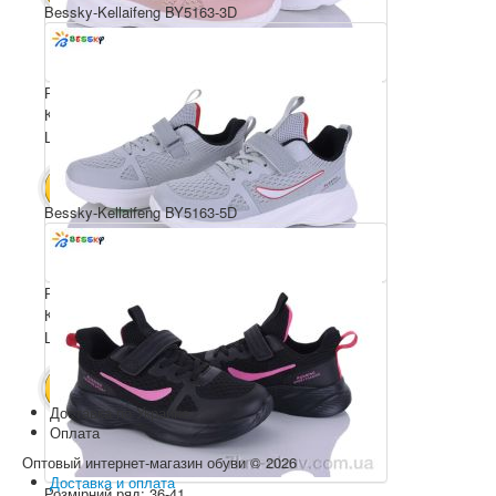
Bessky-Kellaifeng BY5163-3D
Розмірний ряд: 36-41
Комплектація ящика: 8
Ціна за пару: 650 грн.
5200 грн.
В КОШИК
Bessky-Kellaifeng BY5163-5D
Розмірний ряд: 36-41
Комплектація ящика: 8
Ціна за пару: 650 грн.
5200 грн.
В КОШИК
Доставка по Украине
Оплата
Оптовый интернет-магазин обуви © 2026
Доставка и оплата
Розмірний ряд: 36-41