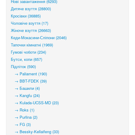
Нові завантаження (6293)
Дитяче взуття (28800)
Кросівки (36885)
Чоловіче взуття (17)
Жіноче взуття (26663)
Кеди-Мокасини-Сліпони (2046)
Тапочки кімнатні (1969)
Гумові чоботи (234)
Бутси, копи (657)
Підліток (590)
→ Paliament (190)
→ BBT-FDEK (39)
→ Башили (4)
→ Kangfu (24)
→ Kulada-UCSS-MD (23)
→ Roks (1)
→ Purlina (2)
→ FG (3)
→ Bessky-Kellaifeng (33)