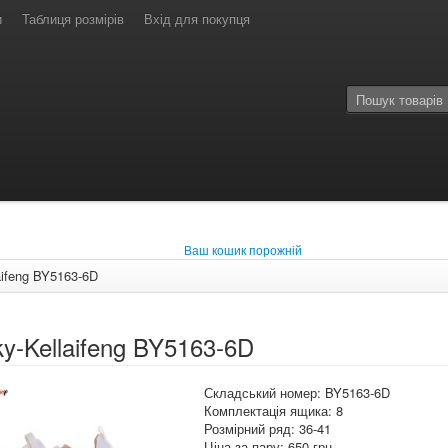
и
Таблиця розмірів
Вхід для покупця
Ваш кошик порожній
aifeng BY5163-6D
y-Kellaifeng BY5163-6D
Складський номер: BY5163-6D
Комплектація ящика: 8
Розмірний ряд: 36-41
Ціна за пару: 650 грн.