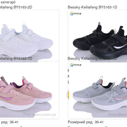
 категорії
llaifeng BY5163-2D
Bessky-Kellaifeng BY5163-1D
llaifeng BY5163-7D
Bessky-Kellaifeng BY5163-3D
 ряд: 36-41
Розмірний ряд: 36-41
ція ящика: 8
Комплектація ящика: 8
ру: 650 грн.
Ціна за пару: 650 грн.
5200 грн.
5200 грн.
ИК
В КОШИК
 ряд: 36-41
Розмірний ряд: 36-41