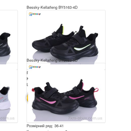
Bessky-Kellaifeng BY5163-4D
Bessky-Kellaifeng BY5163-5D
Розмірний ряд: 36-41
Комплектація ящика: 8
Ціна за пару: 650 грн.
5200 грн.
В КОШИК
Розмірний ряд: 36-41