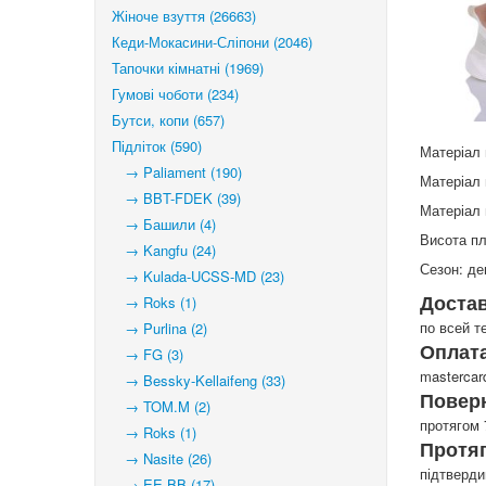
Жіноче взуття (26663)
Кеди-Мокасини-Сліпони (2046)
Тапочки кімнатні (1969)
Гумові чоботи (234)
Бутси, копи (657)
Підліток (590)
Матеріал 
→ Paliament (190)
Матеріал 
→ BBT-FDEK (39)
Матеріал 
→ Башили (4)
Висота п
→ Kangfu (24)
Сезон: де
→ Kulada-UCSS-MD (23)
Доста
→ Roks (1)
по всей т
→ Purlina (2)
Оплата
→ FG (3)
mastercar
→ Bessky-Kellaifeng (33)
Повер
→ TOM.M (2)
протягом 
→ Roks (1)
Протя
→ Nasite (26)
підтверд
→ EE BB (17)