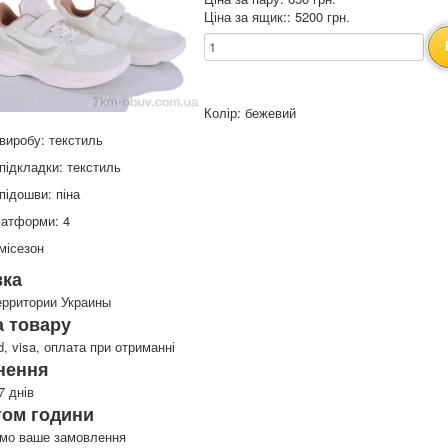
Ціна за ящик:: 5200 грн.
Колір: бежевий
виробу: текстиль
підкладки: текстиль
підошви: піна
латформи: 4
місезон
вка
ерритории Украины
 товару
d, visa, оплата при отриманні
нення
7 днів
гом години
имо ваше замовлення