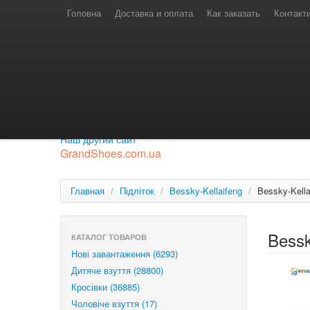
Телефони для замовлень
Київстар: (097) 974-91-46
Головна
Доставка и оплата
Как заказать
Контакт
Лайф: (063) 527-76-88
МТС: (050) 967-41-33
Режим роботи
замовлення у телефонному режимі
с 08:00 до 16:00
П'ятниця — вихідний.
Приєднуйся до нашої групи.
Будь у курсі новинок.
Наш другий сайт
GrandShoes.com.ua
Главная
/
Підліток
/
Bessky-Kellaifeng
/
Bessky-Kell
Bessk
КАТАЛОГ ТОВАРОВ
Нові завантаження (6293)
Дитяче взуття (28800)
Кросівки (36885)
Чоловіче взуття (17)