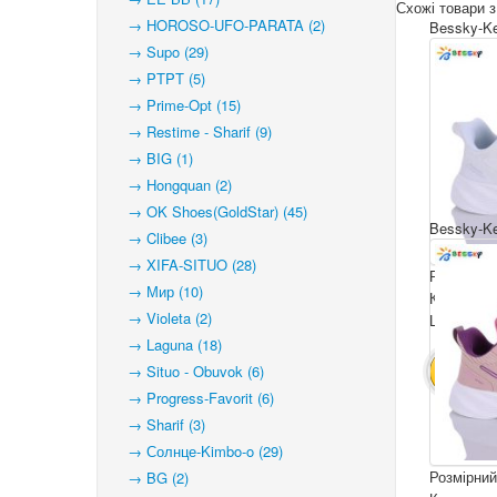
Схожі товари з
→ HOROSO-UFO-PARATA (2)
Bessky-Ke
→ Supo (29)
→ PTPT (5)
→ Prime-Opt (15)
→ Restime - Sharif (9)
→ BIG (1)
→ Hongquan (2)
→ OK Shoes(GoldStar) (45)
Bessky-Ke
→ Clibee (3)
→ XIFA-SITUO (28)
Розмірний
→ Мир (10)
Комплекта
→ Violeta (2)
Ціна за па
→ Laguna (18)
→ Situo - Obuvok (6)
В КОШ
→ Progress-Favorit (6)
→ Sharif (3)
→ Солнце-Kimbo-o (29)
Розмірний
→ BG (2)