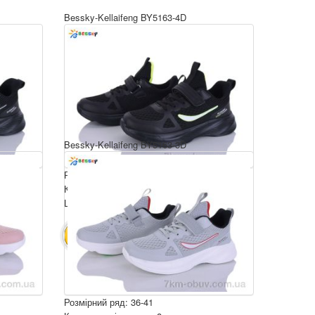
Bessky-Kellaifeng BY5163-4D
Bessky-Kellaifeng BY5163-3D
Розмірний ряд: 36-41
Комплектація ящика: 8
Ціна за пару: 650 грн.
5200 грн.
В КОШИК
Розмірний ряд: 36-41