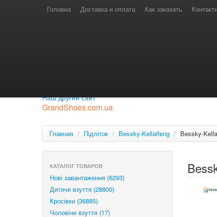
Телефони для замовлень
Київстар: (097) 974-91-46
Головна
Доставка и оплата
Как заказать
Контакт
Лайф: (063) 527-76-88
МТС: (050) 967-41-33
Режим роботи
замовлення у телефонному режимі
с 08:00 до 16:00
П'ятниця — вихідний.
Приєднуйся до нашої групи.
Будь у курсі новинок.
Наш другий сайт
GrandShoes.com.ua
Главная
/
Підліток
/
Bessky-Kellaifeng
/
Bessky-Kell
Bessk
КАТАЛОГ ТОВАРОВ
Нові завантаження (6293)
Дитяче взуття (28800)
Кросівки (36885)
Чоловіче взуття (17)