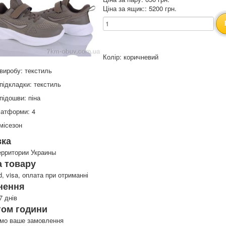
Ціна за ящик:: 5200 грн.
Колір: коричневий
виробу: текстиль
підкладки: текстиль
підошви: піна
латформи: 4
місезон
вка
ерритории Украины
 товару
d, visa, оплата при отриманні
нення
7 днів
гом години
имо ваше замовлення