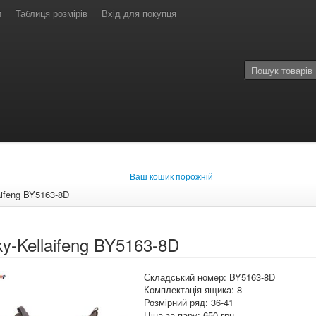
и
Таблиця розмірів
Вхід для покупця
Ваш кошик порожній
aifeng BY5163-8D
y-Kellaifeng BY5163-8D
Складський номер: BY5163-8D
Комплектація ящика: 8
Розмірний ряд: 36-41
Ціна за пару: 650 грн.