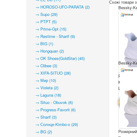
Схожі товари з
→ HOROSO-UFO-PARATA (2)
Bessky-Ke
→ Supo (29)
→ PTPT (5)
→ Prime-Opt (15)
→ Restime - Sharif (9)
→ BIG (1)
→ Hongquan (2)
→ OK Shoes(GoldStar) (45)
Bessky-Ke
→ Clibee (3)
→ XIFA-SITUO (28)
Розмірний
→ Мир (10)
Комплекта
→ Violeta (2)
Ціна за па
→ Laguna (18)
→ Situo - Obuvok (6)
В КОШ
→ Progress-Favorit (6)
→ Sharif (3)
→ Солнце-Kimbo-o (29)
Розмірний
→ BG (2)