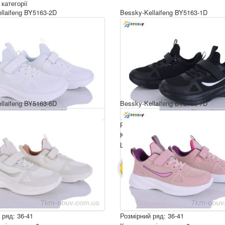
 категорії
llaifeng BY5163-2D
Bessky-Kellaifeng BY5163-1D
llaifeng BY5163-6D
Bessky-Kellaifeng BY5163-7D
 ряд: 36-41
Розмірний ряд: 36-41
ція ящика: 8
Комплектація ящика: 8
ру: 650 грн.
Ціна за пару: 650 грн.
5200 грн.
5200 грн.
ИК
В КОШИК
 ряд: 36-41
Розмірний ряд: 36-41