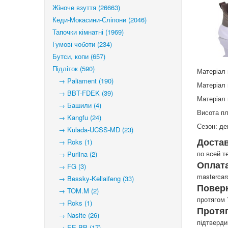
Жіноче взуття (26663)
Кеди-Мокасини-Сліпони (2046)
Тапочки кімнатні (1969)
Гумові чоботи (234)
Бутси, копи (657)
Підліток (590)
Матеріал 
→ Paliament (190)
Матеріал 
→ BBT-FDEK (39)
Матеріал 
→ Башили (4)
Висота п
→ Kangfu (24)
Сезон: де
→ Kulada-UCSS-MD (23)
Доста
→ Roks (1)
по всей т
→ Purlina (2)
Оплата
→ FG (3)
mastercar
→ Bessky-Kellaifeng (33)
Повер
→ TOM.M (2)
протягом 
→ Roks (1)
Протя
→ Nasite (26)
підтверд
→ EE BB (17)