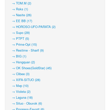
→ TOM.M (2)
→ Roks (1)
→ Nasite (26)
→ EE BB (17)
→ HOROSO-UFO-PARATA (2)
→ Supo (29)
→ PTPT (5)
→ Prime-Opt (15)
→ Restime - Sharif (9)
→ BIG (1)
→ Hongquan (2)
→ OK Shoes(GoldStar) (45)
→ Clibee (3)
→ XIFA-SITUO (28)
→ Мир (10)
→ Violeta (2)
→ Laguna (18)
→ Situo - Obuvok (6)
→ Progress-Favorit (6)