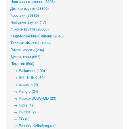
Нові завантаження (6293)
Дитяче взуття (28800)
Кросівки (36885)
Чоловіче взуття (17)
Жіноче взуття (26663)
Кеди-Мокасини-Сліпони (2046)
Тапочки кімнатні (1969)
Гумові чоботи (234)
Бутси, копи (657)
Підліток (590)
→ Paliament (190)
→ BBT-FDEK (39)
→ Башили (4)
→ Kangfu (24)
→ Kulada-UCSS-MD (23)
→ Roks (1)
→ Purlina (2)
→ FG (3)
→ Bessky-Kellaifeng (33)