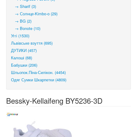
→ Sharif (3)
→ Солнце-Kimbo-o (29)
→ BG (2)
→ Bonote (10)
Уггі (1530)
Львівське взуття (695)
ДУТИКИ (457)
Калоші (68)
Бабушки (206)
Шльопок.Піна-Силікон. (4454)
Одяг Сумки Шкарпетки (4809)
Bessky-Kellaifeng BY5236-3D