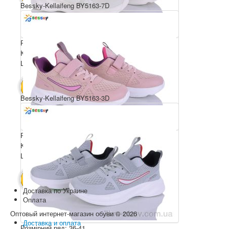
Bessky-Kellaifeng BY5163-7D
Розмірний ряд: 36-41
Комплектація ящика: 8
Ціна за пару: 650 грн.
5200 грн.
В КОШИК
Bessky-Kellaifeng BY5163-3D
Розмірний ряд: 36-41
Комплектація ящика: 8
Ціна за пару: 650 грн.
5200 грн.
В КОШИК
Доставка по Украине
Оплата
Оптовый интернет-магазин обуви © 2026
Доставка и оплата
Розмірний ряд: 36-41