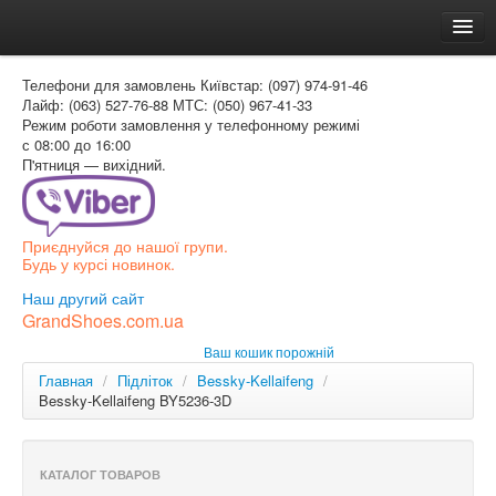
Головна
Телефони для замовлень
Київстар: (097) 974-91-46
Доставка и оплата
Лайф: (063) 527-76-88
МТС: (050) 967-41-33
Режим роботи
замовлення у телефонному режимі
Как заказать
с 08:00 до 16:00
П'ятниця — вихідний.
Контакти
Таблиця розмірів
Приєднуйся до нашої групи.
Вхід для покупця
Будь у курсі новинок.
УКР
Наш другий сайт
GrandShoes.com.ua
УКР
Ваш кошик порожній
РОС
Главная
/
Підліток
/
Bessky-Kellaifeng
/
Bessky-Kellaifeng BY5236-3D
КАТАЛОГ ТОВАРОВ