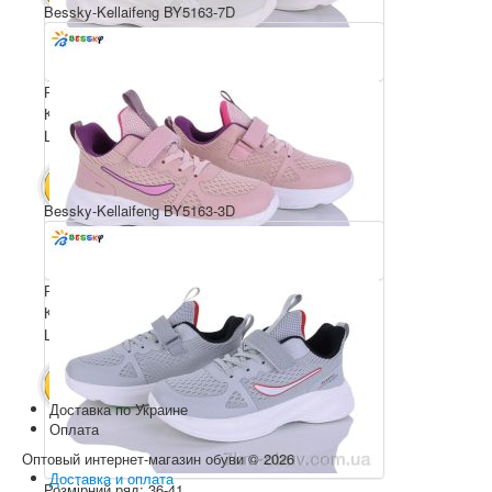
Bessky-Kellaifeng BY5163-7D
Розмірний ряд: 36-41
Комплектація ящика: 8
Ціна за пару: 650 грн.
5200 грн.
В КОШИК
Bessky-Kellaifeng BY5163-3D
Розмірний ряд: 36-41
Комплектація ящика: 8
Ціна за пару: 650 грн.
5200 грн.
В КОШИК
Доставка по Украине
Оплата
Оптовый интернет-магазин обуви © 2026
Доставка и оплата
Розмірний ряд: 36-41