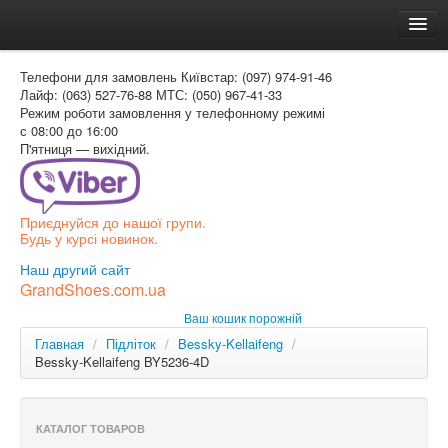
Головна
Телефони для замовлень
Київстар: (097) 974-91-46
Доставка и оплата
Лайф: (063) 527-76-88
МТС: (050) 967-41-33
Режим роботи
замовлення у телефонному режимі
Как заказать
с 08:00 до 16:00
П'ятниця — вихідний.
Контакти
Таблиця розмірів
Приєднуйся до нашої групи.
Вхід для покупця
Будь у курсі новинок.
УКР
Наш другий сайт
GrandShoes.com.ua
УКР
Ваш кошик порожній
РОС
Главная
/
Підліток
/
Bessky-Kellaifeng
/
Bessky-Kellaifeng BY5236-4D
КАТАЛОГ ТОВАРОВ