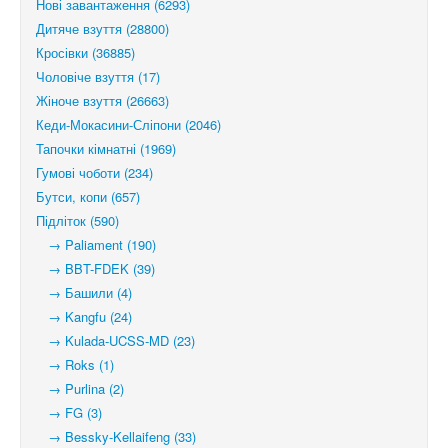
Нові завантаження (6293)
Дитяче взуття (28800)
Кросівки (36885)
Чоловіче взуття (17)
Жіноче взуття (26663)
Кеди-Мокасини-Сліпони (2046)
Тапочки кімнатні (1969)
Гумові чоботи (234)
Бутси, копи (657)
Підліток (590)
→ Paliament (190)
→ BBT-FDEK (39)
→ Башили (4)
→ Kangfu (24)
→ Kulada-UCSS-MD (23)
→ Roks (1)
→ Purlina (2)
→ FG (3)
→ Bessky-Kellaifeng (33)