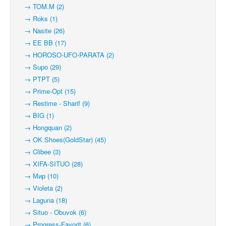
→ TOM.M (2)
→ Roks (1)
→ Nasite (26)
→ EE BB (17)
→ HOROSO-UFO-PARATA (2)
→ Supo (29)
→ PTPT (5)
→ Prime-Opt (15)
→ Restime - Sharif (9)
→ BIG (1)
→ Hongquan (2)
→ OK Shoes(GoldStar) (45)
→ Clibee (3)
→ XIFA-SITUO (28)
→ Мир (10)
→ Violeta (2)
→ Laguna (18)
→ Situo - Obuvok (6)
→ Progress-Favorit (6)