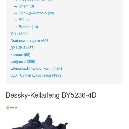
→ Sharif (3)
→ Солнце-Kimbo-o (29)
→ BG (2)
→ Bonote (10)
Уггі (1530)
Львівське взуття (695)
ДУТИКИ (457)
Калоші (68)
Бабушки (206)
Шльопок.Піна-Силікон. (4454)
Одяг Сумки Шкарпетки (4809)
Bessky-Kellaifeng BY5236-4D