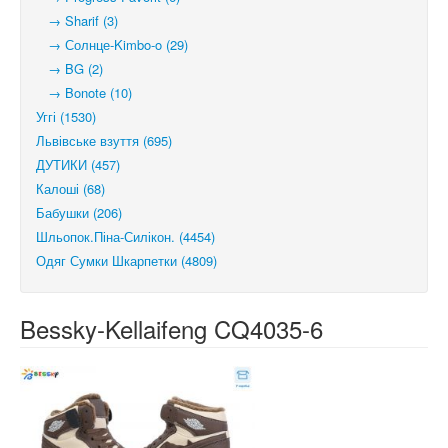
→ Sharif (3)
→ Солнце-Kimbo-o (29)
→ BG (2)
→ Bonote (10)
Уггі (1530)
Львівське взуття (695)
ДУТИКИ (457)
Калоші (68)
Бабушки (206)
Шльопок.Піна-Силікон. (4454)
Одяг Сумки Шкарпетки (4809)
Bessky-Kellaifeng CQ4035-6