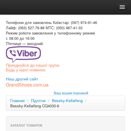
Головна
Телефони для замовлень
Київстар: (097) 974-91-46
Доставка и оплата
Лайф: (063) 527-76-88
МТС: (050) 967-41-33
Режим роботи
замовлення у телефонному режимі
Как заказать
с 08:00 до 16:00
П'ятниця — вихідний.
Контакти
Таблиця розмірів
Приєднуйся до нашої групи.
Вхід для покупця
Будь у курсі новинок.
УКР
Наш другий сайт
GrandShoes.com.ua
УКР
Ваш кошик порожній
РОС
Главная
/
Підліток
/
Bessky-Kellaifeng
/
Bessky-Kellaifeng CQ4035-6
КАТАЛОГ ТОВАРОВ