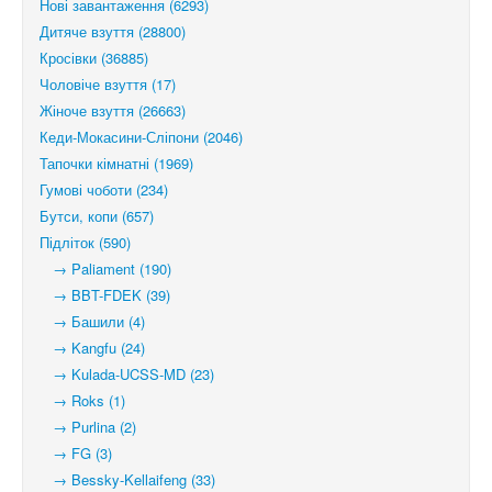
Нові завантаження (6293)
Дитяче взуття (28800)
Кросівки (36885)
Чоловіче взуття (17)
Жіноче взуття (26663)
Кеди-Мокасини-Сліпони (2046)
Тапочки кімнатні (1969)
Гумові чоботи (234)
Бутси, копи (657)
Підліток (590)
→ Paliament (190)
→ BBT-FDEK (39)
→ Башили (4)
→ Kangfu (24)
→ Kulada-UCSS-MD (23)
→ Roks (1)
→ Purlina (2)
→ FG (3)
→ Bessky-Kellaifeng (33)