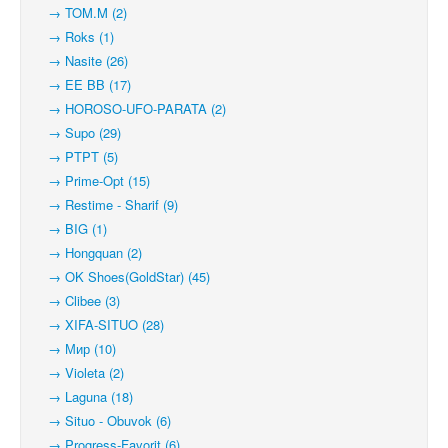
→ TOM.M (2)
→ Roks (1)
→ Nasite (26)
→ EE BB (17)
→ HOROSO-UFO-PARATA (2)
→ Supo (29)
→ PTPT (5)
→ Prime-Opt (15)
→ Restime - Sharif (9)
→ BIG (1)
→ Hongquan (2)
→ OK Shoes(GoldStar) (45)
→ Clibee (3)
→ XIFA-SITUO (28)
→ Мир (10)
→ Violeta (2)
→ Laguna (18)
→ Situo - Obuvok (6)
→ Progress-Favorit (6)